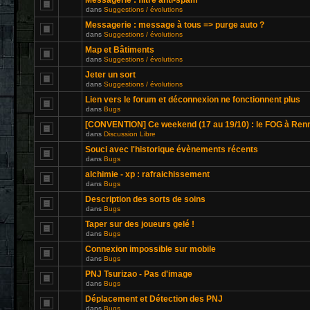
Messagerie : filtre anti-spam
dans
Suggestions / évolutions
Messagerie : message à tous => purge auto ?
dans
Suggestions / évolutions
Map et Bâtiments
dans
Suggestions / évolutions
Jeter un sort
dans
Suggestions / évolutions
Lien vers le forum et déconnexion ne fonctionnent plus
dans
Bugs
[CONVENTION] Ce weekend (17 au 19/10) : le FOG à Ren
dans
Discussion Libre
Souci avec l'historique évènements récents
dans
Bugs
alchimie - xp : rafraichissement
dans
Bugs
Description des sorts de soins
dans
Bugs
Taper sur des joueurs gelé !
dans
Bugs
Connexion impossible sur mobile
dans
Bugs
PNJ Tsurizao - Pas d'image
dans
Bugs
Déplacement et Détection des PNJ
dans
Bugs