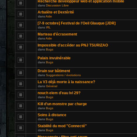
Recherche développeur web et application mobile
dans
Discussion Libre
Arbalète et Dextérité
dans
Aide
[7-9 octobre] Festival de l'Oeil Glauque [JDR]
dans
IRL
Marteau d'écrasement
dans
Aide
Impossible d'accéder au PNJ TSURIZAO
dans
Bugs
Palais invulnérable
dans
Bugs
Drain sur bâtiment
dans
Suggestions / évolutions
La V3 déjà morte à la naissance?
dans
Général
nouch elem d'eau lvl 29?
dans
Bugs
Kill d'un monstre par charge
dans
Bugs
Soins à distance
dans
Bugs
Stabilité du mod "Connecté"
dans
Bugs