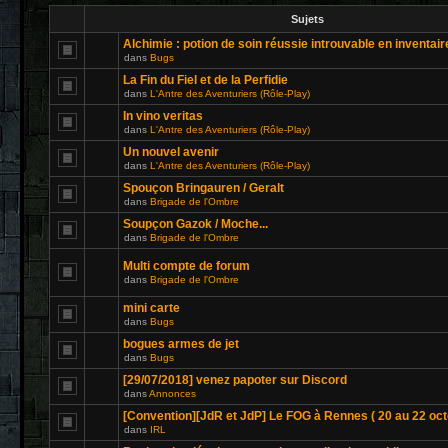
Sujets
Alchimie : potion de soin réussie introuvable en inventair
dans
Bugs
La Fin du Fiel et de la Perfidie
dans
L'Antre des Aventuriers (Rôle-Play)
In vino veritas
dans
L'Antre des Aventuriers (Rôle-Play)
Un nouvel avenir
dans
L'Antre des Aventuriers (Rôle-Play)
Spouçon Bringauren / Geralt
dans
Brigade de l'Ombre
Soupçon Gazok / Moche...
dans
Brigade de l'Ombre
Multi compte de forum
dans
Brigade de l'Ombre
mini carte
dans
Bugs
bogues armes de jet
dans
Bugs
[29/07/2018] venez papoter sur Discord
dans
Annonces
[Convention][JdR et JdP] Le FOG à Rennes ( 20 au 22 oct
dans
IRL