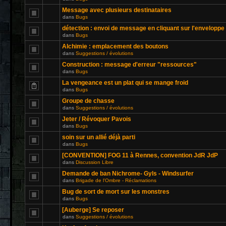
Message avec plusieurs destinataires
dans
Bugs
détection : envoi de message en cliquant sur l'enveloppe
dans
Bugs
Alchimie : emplacement des boutons
dans
Suggestions / évolutions
Construction : message d'erreur "ressources"
dans
Bugs
La vengeance est un plat qui se mange froid
dans
Bugs
Groupe de chasse
dans
Suggestions / évolutions
Jeter / Révoquer Pavois
dans
Bugs
soin sur un allié déjà parti
dans
Bugs
[CONVENTION] FOG 11 à Rennes, convention JdR JdP
dans
Discussion Libre
Demande de ban Nichrome- Gyls - Windsurfer
dans
Brigade de l'Ombre - Réclamations
Bug de sort de mort sur les monstres
dans
Bugs
[Auberge] Se reposer
dans
Suggestions / évolutions