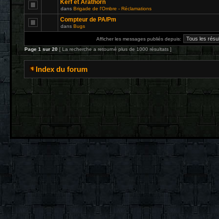
Kerf et Arathorn
dans
Brigade de l'Ombre - Réclamations
Compteur de PA/Pm
dans
Bugs
Afficher les messages publiés depuis:
Page
1
sur
20
[ La recherche a retourné plus de 1000 résultats ]
Index du forum