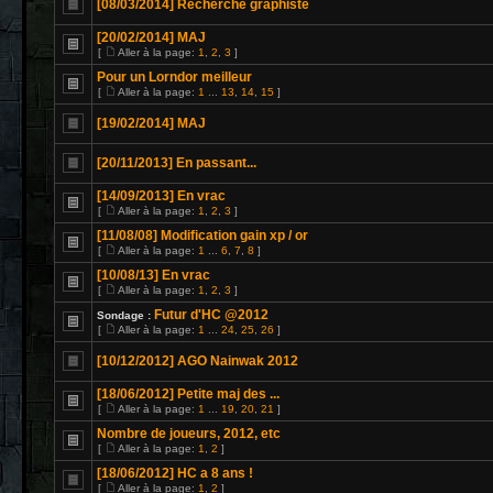
[08/03/2014] Recherche graphiste
[20/02/2014] MAJ
[
Aller à la page:
1
,
2
,
3
]
Pour un Lorndor meilleur
[
Aller à la page:
1
...
13
,
14
,
15
]
[19/02/2014] MAJ
[20/11/2013] En passant...
[14/09/2013] En vrac
[
Aller à la page:
1
,
2
,
3
]
[11/08/08] Modification gain xp / or
[
Aller à la page:
1
...
6
,
7
,
8
]
[10/08/13] En vrac
[
Aller à la page:
1
,
2
,
3
]
Futur d'HC @2012
Sondage :
[
Aller à la page:
1
...
24
,
25
,
26
]
[10/12/2012] AGO Nainwak 2012
[18/06/2012] Petite maj des ...
[
Aller à la page:
1
...
19
,
20
,
21
]
Nombre de joueurs, 2012, etc
[
Aller à la page:
1
,
2
]
[18/06/2012] HC a 8 ans !
[
Aller à la page:
1
,
2
]