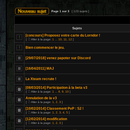
Page
1
sur
3
[ 123 sujets ]
Sujets
[concours] Proposez votre carte du Lorndor !
[
Aller à la page:
1
...
10
,
11
,
12
]
Bien commencer le jeu.
[29/07/2018] venez papoter sur Discord
[16/04/2011] MAJ
La Xteam recrute !
[08/03/2014] Participation à la beta v3
[
Aller à la page:
1
...
8
,
9
,
10
]
Annulation de la v3
[
Aller à la page:
1
,
2
,
3
]
[10/02/2014] Classement PvP : S2 !
[
Aller à la page:
1
,
2
,
3
,
4
,
5
]
[12/02/2014] modification
[
Aller à la page:
1
,
2
,
3
]