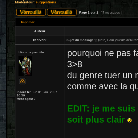
Modérateur:
suggestions
Page
1
sur
1
[ 7 messages ]
Imprimer
Auteur
kaerverk
Sujet du message:
[Quete] Pour joueurs débutant
pourquoi ne pas fa
Héros de pacotille
3>8
du genre tuer un 
comme avec la qu
Inscrit le:
Lun 01 Jan, 2007
16:56
Messages:
7
EDIT: je me suis 
soit plus clair