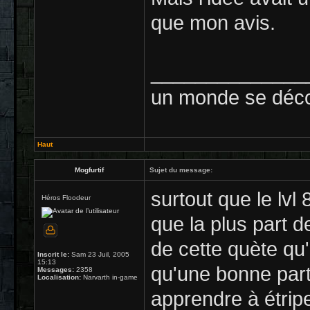
que mon avis.
______________
un monde se déco
Haut
Mogfurtif
Sujet du message:
surtout que le lv
Héros Floodeur
que la plus part 
de cette quète qu'
Inscrit le:
Sam 23 Juil, 2005
15:13
qu'une bonne part
Messages:
2358
Localisation:
Narvarth in-game
apprendre à étrip