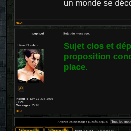
un monde se déco
Haut
toupitoui
Sujet du message:
Sujet clos et dé
Héros Floodeur
proposition conc
place.
Inscrit le:
Dim 17 Juil, 2005
21:26
Messages:
2710
Haut
Afficher les messages publiés depuis:
Page
1
sur
1
[ 7 messages ]