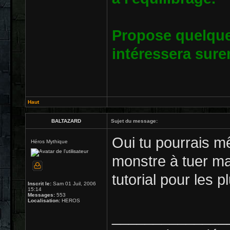
Propose quelque
intéressera su
Haut
BALTAZARD
Sujet du message:
Oui tu pourrais mê
Héros Mythique
monstre à tuer mai
tutorial pour les p
Inscrit le:
Sam 01 Juil, 2006
15:14
Messages:
553
Localisation:
HEROS
______________