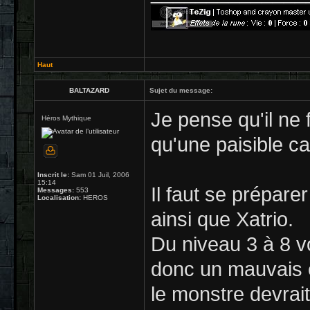
Haut
BALTAZARD
Sujet du message:
Je pense qu'il ne
Héros Mythique
qu'une paisible 
Inscrit le:
Sam 01 Juil, 2006
15:14
Il faut se prépare
Messages:
553
Localisation:
HEROS
ainsi que Xatrio.
Du niveau 3 à 8 v
donc un mauvais é
le monstre devrai