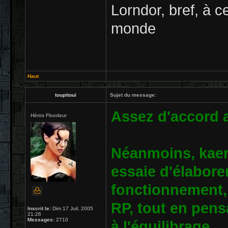
Lorndor, bref, à c
monde
Haut
toupitoui
Sujet du message:
Assez d'accord a
Héros Floodeur
Néanmoins, kaerv
essaie d'élabore
fonctionnement, 
RP, tout en pensa
Inscrit le:
Dim 17 Juil, 2005
21:26
Messages:
2710
à l'équilibrage.