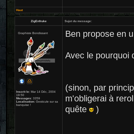
Haut
ZigEnfruke
Sujet du message:
Ben propose en u
Graphiste Bondissant
Avec le pourquoi 
(sinon, par princi
Inscrit le:
Mar 14 Déc, 2004
19:50
m'obligerai à rerol
Messages:
3359
Localisation:
Gesticule sur sa
banquise !
quête
)
______________