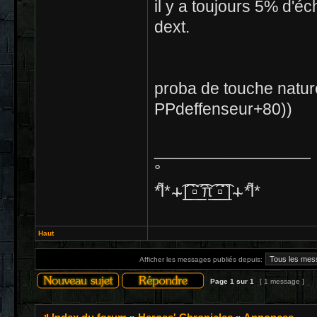
il y a toujours 5% d'éc
dext.
proba de touche natur
PPdeffenseur+80))
_________________
°
*͌l* ̴ı̴̴ ͡|̲̲̲͡͡͡ ̲▫̲͡ ̲̲̲͡͡π̲̲͡͡ ̲̲͡▫̲̲͡͡ ̲| ̴ı̴ *͌l*
Haut
Afficher les messages publiés depuis:
Page
1
sur
1
[ 1 message ]