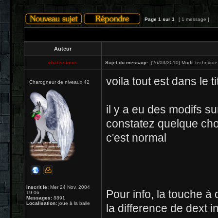
Page
1
sur
1
[ 1 message ]
Auteur
chatissimus
Sujet du message:
[26/03/2010] Modif technique
voila tout est dans le ti
Charogneur de niveaux 42
il y a eu des modifs s
constatez quelque cho
c'est normal
Inscrit le:
Mer 24 Nov, 2004
Pour info, la touche à
19:06
Messages:
8891
Localisation:
joue à la balle
la difference de dext 