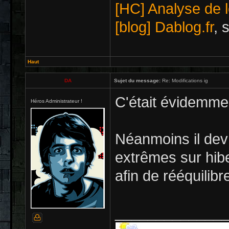
[HC] Analyse de l
[blog] Dablog.fr
, 
Haut
DA
Sujet du message:
Re: Modifications ig
C'était évidemmen
Héros Administrateur !
Néanmoins il devr
extrêmes sur hibe
afin de rééquilibre
_____________