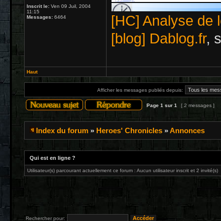
Inscrit le:
Ven 09 Juil, 2004
11:15
[HC] Analyse de l
Messages:
6464
[blog] Dablog.fr
, 
Haut
Afficher les messages publiés depuis:
Page
1
sur
1
[ 2 messages ]
Index du forum
»
Heroes' Chronicles
»
Annonces
Qui est en ligne ?
Utilisateur(s) parcourant actuellement ce forum : Aucun utilisateur inscrit et 2 invité(s)
Rechercher pour: