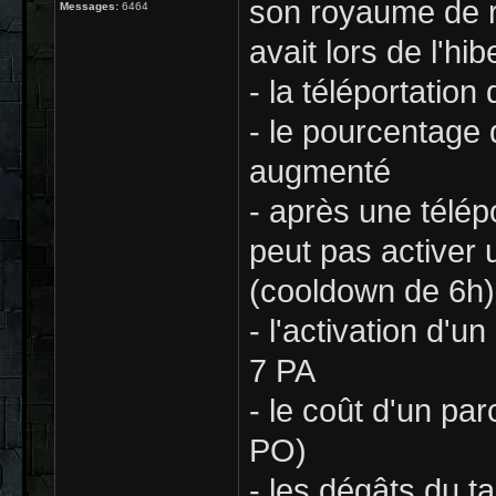
son royaume de r
Messages:
6464
avait lors de l'h
- la téléportatio
- le pourcentage d
augmenté
- après une télép
peut pas activer 
(cooldown de 6h)
- l'activation d'
7 PA
- le coût d'un p
PO)
- les dégâts du t