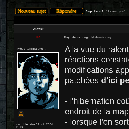
Page
1
sur
1
[ 2 messages ]
Auteur
DA
Sujet du message:
Modifications ig
A la vue du ralen
Héros Administrateur !
réactions constat
modifications app
patchées
d'ici p
- l'hibernation co
endroit de la map
- lorsque l'on sor
Inscrit le:
Ven 09 Juil, 2004
11:15