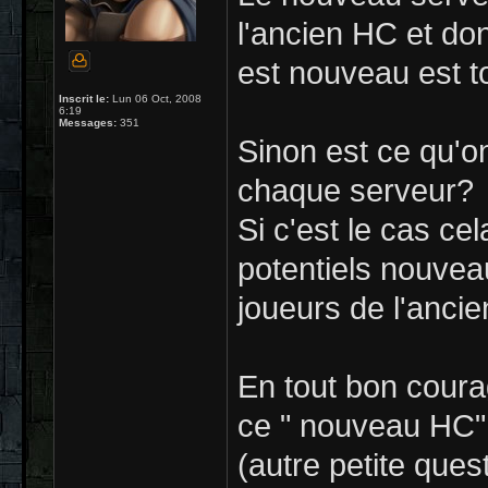
l'ancien HC et don
est nouveau est to
Inscrit le:
Lun 06 Oct, 2008
6:19
Messages:
351
Sinon est ce qu'o
chaque serveur?
Si c'est le cas ce
potentiels nouvea
joueurs de l'anci
En tout bon courag
ce " nouveau HC"
(autre petite ques