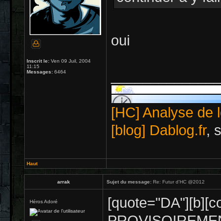
oui
Inscrit le:
Ven 09 Juil, 2004
11:15
_____________
Messages:
6464
[HC] Analyse de l
[blog] Dablog.fr
, 
Haut
arrak
Sujet du message:
Re: Futur d'HC @2012
[quote="DA"][b]
Héros Adoré
PROVISOIREME