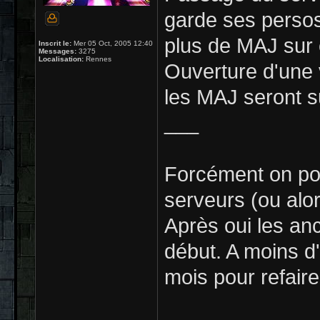
garde ses persos 
plus de MAJ sur 
Inscrit le:
Mer 05 Oct, 2005 12:40
Messages:
3275
Localisation:
Rennes
Ouverture d'une 
les MAJ seront s
___
Forcément on pou
serveurs (ou alor
Après oui les an
début. A moins d
mois pour refair