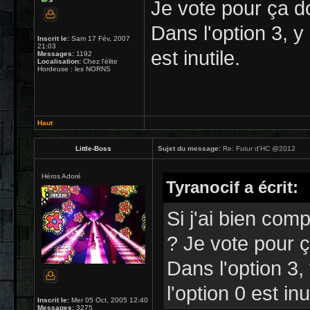
Je vote pour ça d
Dans l'option 3, y 
Inscrit le:
Sam 17 Fév, 2007
21:03
est inutile.
Messages:
1192
Localisation:
Chez l'élite
Hordeuse : les NORNS
Haut
Little-Boss
Sujet du message:
Re: Futur d'HC @2012
Héros Adoré
Tyranocif a écrit:
Si j'ai bien com
? Je vote pour 
Dans l'option 3,
l'option 0 est inu
Inscrit le:
Mer 05 Oct, 2005 12:40
Messages:
3275