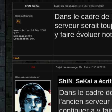
ShiN_SeKai
Sujet du message:
Re: Futur d'HC @2012
Dans le cadre de l
Héros Affranchi
serveur serait tou
Inscrit le:
Lun 16 Fév, 2009
y faire évoluer no
5:37
Messages:
269
Localisation:
DTC
Haut
DA
Sujet du message:
Re: Futur d'HC @2012
Héros Administrateur !
ShiN_SeKai a écrit
Dans le cadre de
l'ancien serveur 
continuer a y fa