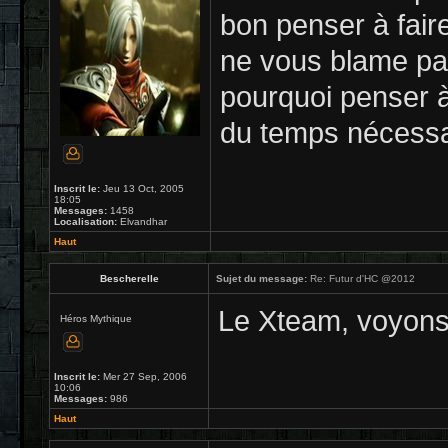
bon penser à fai
ne vous blame pas
pourquoi penser à
du temps nécessa
Inscrit le:
Jeu 13 Oct, 2005
18:05
Messages:
1458
Localisation:
Elvandhar
Haut
Bescherelle
Sujet du message:
Re: Futur d'HC @2012
Le Xteam, voyons,
Héros Mythique
Inscrit le:
Mer 27 Sep, 2006
10:06
Messages:
986
Haut