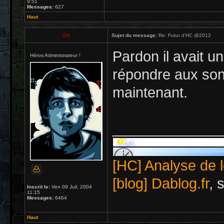
9:51
Messages:
627
Haut
DA
Sujet du message:
Re: Futur d'HC @2012
Pardon il avait u
Héros Administrateur !
répondre aux son
maintenant.
_____________
[HC] Analyse de l
[blog] Dablog.fr
, 
Inscrit le:
Ven 09 Juil, 2004
11:15
Messages:
6464
Haut