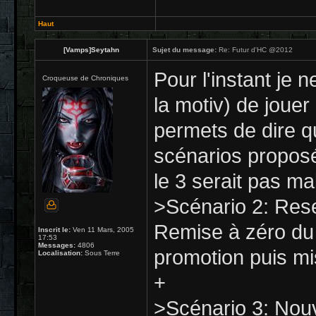
Haut
[Vamps]Seytahn
Sujet du message:
Re: Futur d'HC @2012
Pour l'instant je n
Croqueuse de Chroniques
la motiv) de joue
permets de dire 
scénarios proposés
le 3 serait pas mal
>Scénario 2: Res
Remise à zéro du
Inscrit le:
Ven 11 Mars, 2005
17:53
Messages:
4806
promotion puis mi
Localisation:
Sous Terre
+
>Scénario 3: Nou