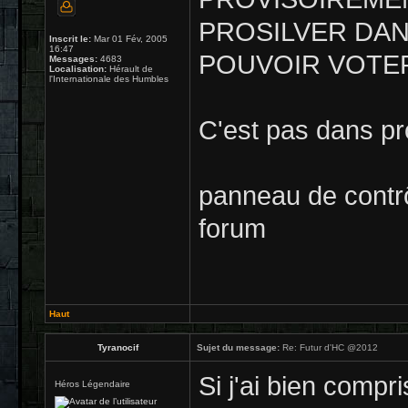
PROSILVER DAN
Inscrit le:
Mar 01 Fév, 2005
16:47
POUVOIR VOTER (B
Messages:
4683
Localisation:
Hérault de
l'Internationale des Humbles
C'est pas dans pr
panneau de contrôl
forum
Haut
Tyranocif
Sujet du message:
Re: Futur d'HC @2012
Si j'ai bien compr
Héros Légendaire