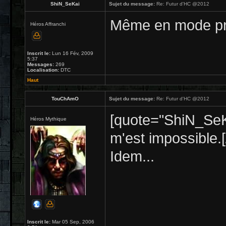
ShiN_SeKai
Sujet du message:
Re: Futur d'HC @2012
Même en mode pros
Héros Affranchi
Inscrit le:
Lun 16 Fév, 2009
5:37
Messages:
269
Localisation:
DTC
Haut
TouChAmO
Sujet du message:
Re: Futur d'HC @2012
[quote="ShiN_SeK
Héros Mythique
m'est impossible.[
Idem...
Inscrit le:
Mar 05 Sep, 2006