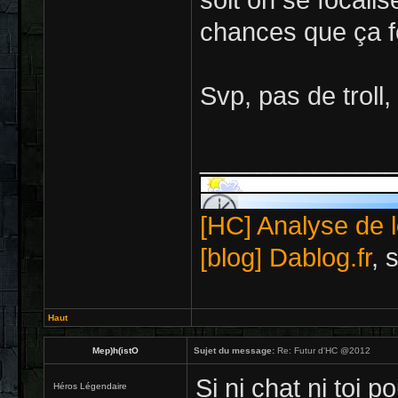
soit on se focalis
chances que ça f
Svp, pas de troll,
_____________
[HC] Analyse de l
[blog] Dablog.fr
, 
Haut
Mep)h(istO
Sujet du message:
Re: Futur d'HC @2012
Si ni chat ni toi p
Héros Légendaire