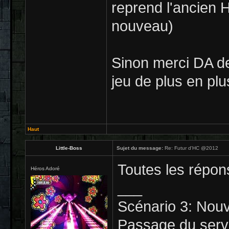
reprend l'ancien 
nouveau)
Sinon merci DA de
jeu de plus en pl
Haut
Little-Boss
Sujet du message:
Re: Futur d'HC @2012
Toutes les répon
Héros Adoré
___
Scénario 3: Nou
Passage du serv