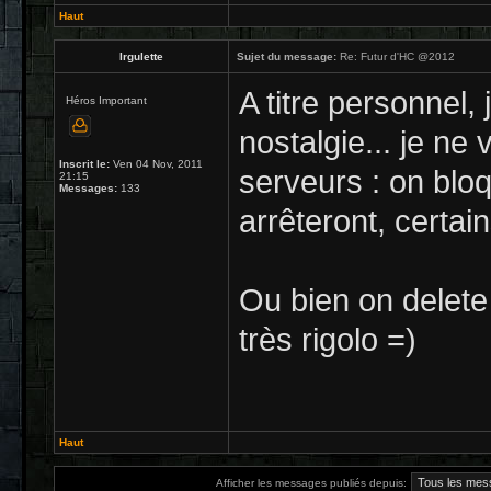
Haut
Irgulette
Sujet du message:
Re: Futur d'HC @2012
A titre personnel,
Héros Important
nostalgie... je ne 
Inscrit le:
Ven 04 Nov, 2011
serveurs : on bloq
21:15
Messages:
133
arrêteront, certain
Ou bien on delete 
très rigolo =)
Haut
Afficher les messages publiés depuis: