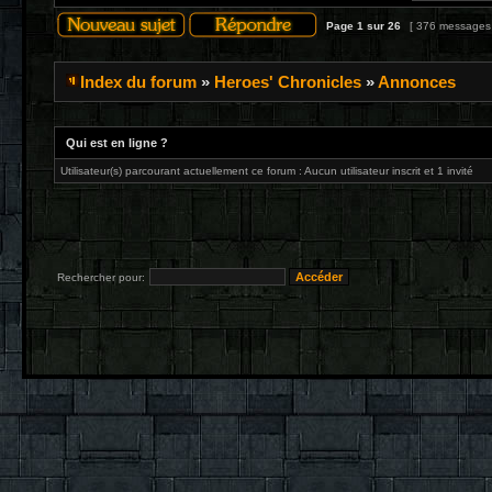
Page
1
sur
26
[ 376 messages
Index du forum
»
Heroes' Chronicles
»
Annonces
Qui est en ligne ?
Utilisateur(s) parcourant actuellement ce forum : Aucun utilisateur inscrit et 1 invité
Rechercher pour: