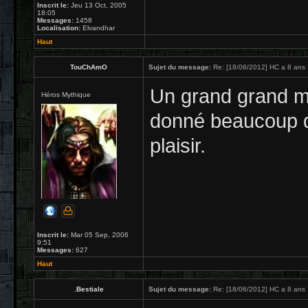
Inscrit le:
Jeu 13 Oct, 2005
18:05
Messages:
1458
Localisation:
Elvandhar
Haut
TouChAmO
Sujet du message:
Re: [18/06/2012] HC a 8 ans 
Un grand grand me
Héros Mythique
donné beaucoup d
plaisir.
Inscrit le:
Mar 05 Sep, 2006
9:51
Messages:
627
Haut
.Bestiale
Sujet du message:
Re: [18/06/2012] HC a 8 ans 