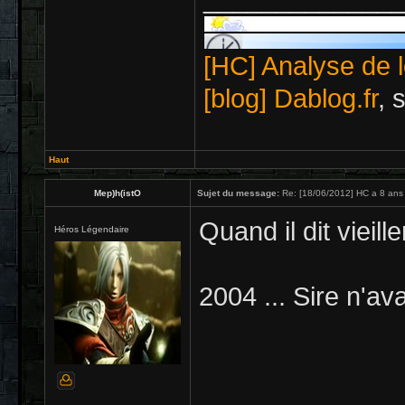
[HC] Analyse de l
[blog] Dablog.fr
, 
Haut
Mep)h(istO
Sujet du message:
Re: [18/06/2012] HC a 8 ans 
Quand il dit vieille
Héros Légendaire
2004 ... Sire n'ava