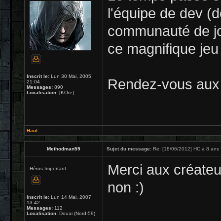
l'équipe de dev (d
communauté de jou
ce magnifique jeu 
Inscrit le:
Lun 30 Mai, 2005
Rendez-vous aux 
21:04
Messages:
890
Localisation:
[KOre]
Haut
Methodman59
Sujet du message:
Re: [18/06/2012] HC a 8 ans 
Merci aux créateu
Héros Important
non :)
Inscrit le:
Lun 14 Mai, 2007
13:42
Messages:
112
Localisation:
Douai (Nord-59)