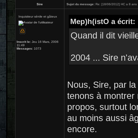
Sire
Sujet du message:
Re: [18/06/2012] HC a 8 ans 
Inquisiteur sénile et gâteux
Mep)h(istO a écrit:
Quand il dit vieille
Inscrit le:
Jeu 16 Mars, 2006
11:49
Messages:
1073
2004 ... Sire n'av
Nous, Sire, par l
tenons à montrer 
propos, surtout l
au moins aussi âg
encore.