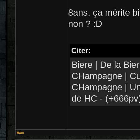
8ans, ça mérite 
non ? :D
Citer:
Biere | De la Bi
CHampagne | Cuv
CHampagne | Un
de HC - (+666pv
Haut