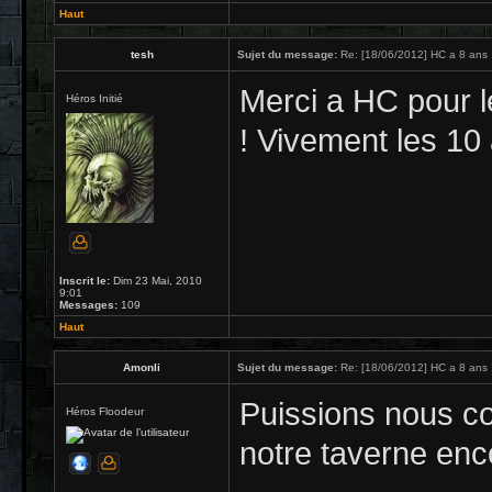
Haut
tesh
Sujet du message:
Re: [18/06/2012] HC a 8 ans 
Merci a HC pour le
Héros Initié
! Vivement les 10 
Inscrit le:
Dim 23 Mai, 2010
9:01
Messages:
109
Haut
Amonli
Sujet du message:
Re: [18/06/2012] HC a 8 ans 
Puissions nous co
Héros Floodeur
notre taverne enc