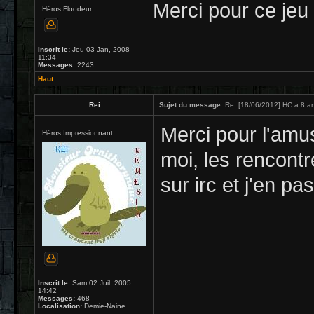
Merci pour ce jeu 
Héros Floodeur
Inscrit le:
Jeu 03 Jan, 2008
11:34
Messages:
2243
Haut
Rei
Sujet du message:
Re: [18/06/2012] HC a 8 an
Merci pour l'amu
Héros Impressionnant
moi, les rencontr
sur irc et j'en pas
Inscrit le:
Sam 02 Juil, 2005
14:42
Messages:
468
Localisation:
Demie-Naine