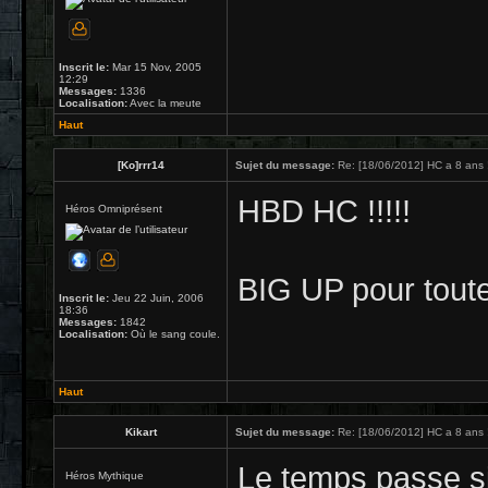
Inscrit le:
Mar 15 Nov, 2005
12:29
Messages:
1336
Localisation:
Avec la meute
Haut
[Ko]rrr14
Sujet du message:
Re: [18/06/2012] HC a 8 ans 
HBD HC !!!!!
Héros Omniprésent
BIG UP pour toute 
Inscrit le:
Jeu 22 Juin, 2006
18:36
Messages:
1842
Localisation:
Où le sang coule.
Haut
Kikart
Sujet du message:
Re: [18/06/2012] HC a 8 ans 
Le temps passe si
Héros Mythique