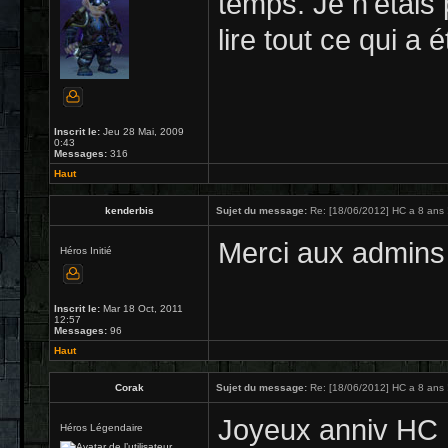
temps. Je n'étais 
lire tout ce qui a é
Inscrit le:
Jeu 28 Mai, 2009
0:43
Messages:
316
Haut
kenderbis
Sujet du message:
Re: [18/06/2012] HC a 8 ans 
Merci aux admins 
Héros Initié
Inscrit le:
Mar 18 Oct, 2011
12:57
Messages:
96
Haut
Corak
Sujet du message:
Re: [18/06/2012] HC a 8 ans 
Joyeux anniv HC 
Héros Légendaire