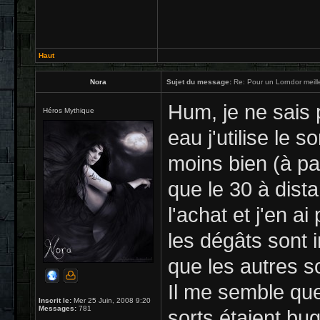
Haut
Nora
Sujet du message:
Re: Pour un Lorndor meill
Hum, je ne sais 
Héros Mythique
eau j'utilise le 
moins bien (à pa
que le 30 à dista
l'achat et j'en a
les dégâts sont 
que les autres so
Il me semble que
Inscrit le:
Mer 25 Juin, 2008 9:20
Messages:
781
sorts étaient bu