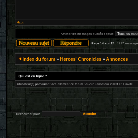
Haut
Afficher les messages publiés depuis:
Page
14
sur
15
[ 217 message
Index du forum
»
Heroes' Chronicles
»
Annonces
Qui est en ligne ?
Utilisateur(s) parcourant actuellement ce forum : Aucun utilisateur inscrit et 1 invité
Rechercher pour: