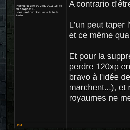
A contrario d'êtr
Inscrit le:
Dim 30 Jan, 2011 18:45
Messages:
80
Localisation:
Bivouac à la belle
étoile
L'un peut taper l
et ce même quan
Et pour la suppre
perdre 120xp en
bravo à l'idée d
marchent...), e
royaumes ne me 
Haut