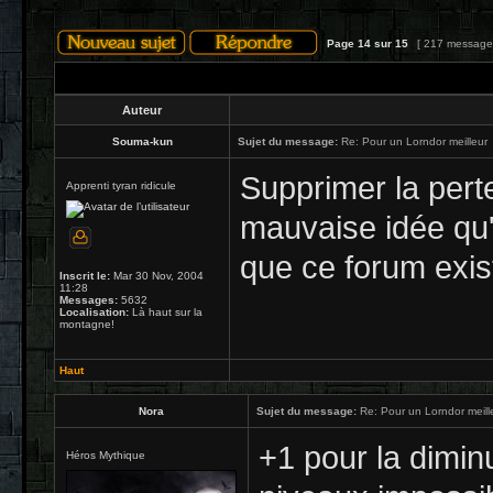
Page
14
sur
15
[ 217 message
Auteur
Souma-kun
Sujet du message:
Re: Pour un Lorndor meilleur
Supprimer la perte
Apprenti tyran ridicule
mauvaise idée qu'
que ce forum exis
Inscrit le:
Mar 30 Nov, 2004
11:28
Messages:
5632
Localisation:
Là haut sur la
montagne!
Haut
Nora
Sujet du message:
Re: Pour un Lorndor meill
+1 pour la dimin
Héros Mythique