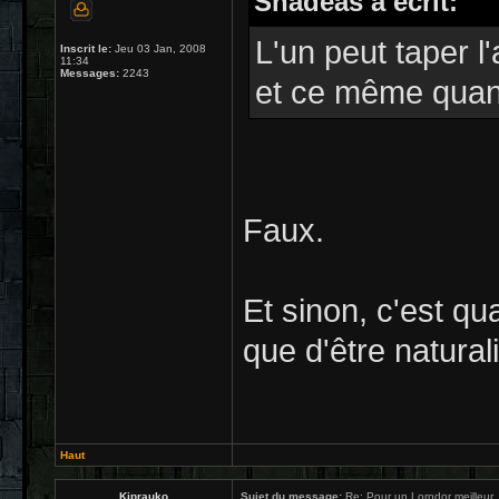
Shadeas a écrit:
L'un peut taper l'
Inscrit le:
Jeu 03 Jan, 2008
11:34
Messages:
2243
et ce même quan
Faux.
Et sinon, c'est qu
que d'être naturali
Haut
Kiprauko
Sujet du message:
Re: Pour un Lorndor meilleur