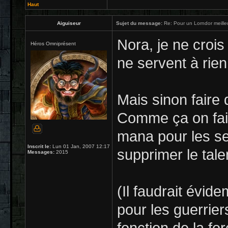
Haut
Aiguiseur
Sujet du message:
Re: Pour un Lorndor meille
Nora, je ne crois 
Héros Omniprésent
ne servent à rien.
Mais sinon faire 
Comme ça on fait
mana pour les ser
Inscrit le:
Lun 01 Jan, 2007 12:17
supprimer le tale
Messages:
2015
(Il faudrait évi
pour les guerriers