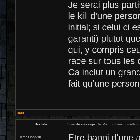
Je serai plus par
le kill d'une pers
initial; si celui ci
garanti) plutot que
qui, y compris ce
race sur tous les 
Ca inclut un grand
fait qu'une person
Haut
.Bestiale
Sujet du message:
Re: Pour un Lorndor meilleur
Etre banni d'une au
Héros Floodeur