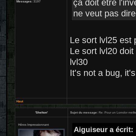
ça doit être l'i
Messages:
3197
ne veut pas dire
Le sort lvl25 est 
Le sort lvl20 doi
lvl30
It's not a bug, it'
Haut
'Shelton'
Sujet du message:
Re: Pour un Lorndor meill
Héros Impressionnant
Aiguiseur a écrit: