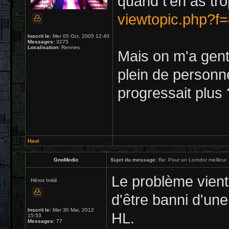
quand t'en as tro
viewtopic.php?f
Inscrit le:
Mer 05 Oct, 2005 12:40
Messages:
3275
Localisation:
Rennes
Mais on m'a gent
plein de personne
progressait plus 
Haut
GnoMedic
Sujet du message:
Re: Pour un Lorndor meilleur
Le problème vient 
Héros Initié
d'être banni d'une
Inscrit le:
Mer 30 Mai, 2012
HL.
15:53
Messages:
77