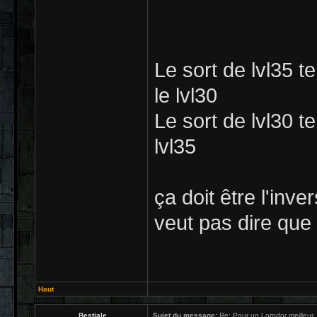
Le sort de lvl35 t
le lvl30
Le sort de lvl30 t
lvl35
ça doit être l'inv
veut pas dire que 
Haut
.Bestiale
Sujet du message:
Re: Pour un Lorndor meilleur