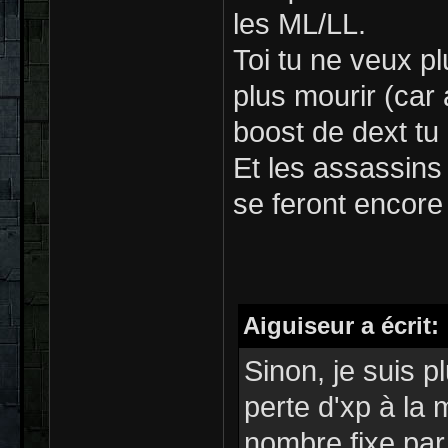
les ML/LL.
Toi tu ne veux p
plus mourir (car
boost de dext tu
Et les assassins
se feront encore 
Aiguiseur a écrit:
Sinon, je suis p
perte d'xp à la 
nombre fixe par