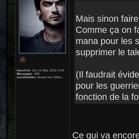
Mais sinon faire
Comme ça on fai
mana pour les se
supprimer le tal
Inscrit le:
Jeu 12 Mai, 2011 0:20
(Il faudrait év
Messages:
469
Localisation:
devant ton Gibet...
pour les guerrie
fonction de la fo
Ce qui va encore