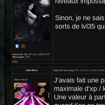
niveaux impossib
Sinon, je ne sais
sorts de lvl35 qu
Inscrit le:
Mer 25 Juin, 2008 9:20
Messages:
781
Haut
Little-Boss
Sujet du message:
Re: Pour un Lorndor meille
J'avais fait une 
Héros Adoré
maximale d'xp / l
Une valeur à part