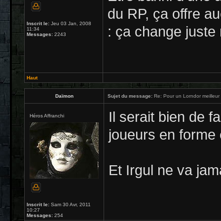
du RP, ça offre 
Inscrit le:
Jeu 03 Jan, 2008
: ça change juste 
11:34
Messages:
2243
Haut
Daïmon
Sujet du message:
Re: Pour un Lorndor meilleur
Il serait bien de 
Héros Affranchi
joueurs en forme é
Et Irgul ne va jam
Inscrit le:
Sam 30 Avr, 2011
10:27
Messages:
254