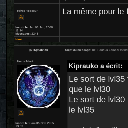
La même pour le f
Héros Floodeur
Inscrit le:
Jeu 03 Jan, 2008
11:34
Messages:
2243
Haut
[DTC]malvick
Sujet du message:
Re: Pour un Lorndor meille
Héros Adoré
Kiprauko a écrit:
Le sort de lvl35 
que le lvl30
Le sort de lvl30
le lvl35
Inscrit le:
Sam 05 Nov, 2005
13:33