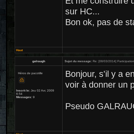
Et me construire 
sur HC...
Bon ok, pas de sta
Haut
galraugh
Sujet du message:
Re: [08/03/2014] Participation
Bonjour, s'il y a 
Héros de pacotille
voir à donner un p
Inscrit le:
Jeu 02 Avr, 2009
6:54
Messages:
9
Pseudo GALRAUG