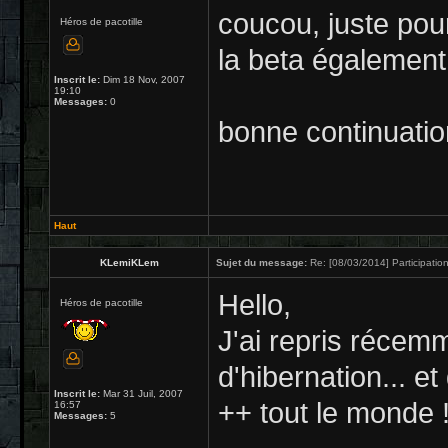
coucou, juste pour
Héros de pacotille
la beta également
Inscrit le:
Dim 18 Nov, 2007
19:10
Messages:
0
bonne continuation
Haut
KLemiKLem
Sujet du message:
Re: [08/03/2014] Participation
Hello,
Héros de pacotille
J'ai repris réce
d'hibernation... et
Inscrit le:
Mar 31 Juil, 2007
++ tout le monde 
16:57
Messages:
5