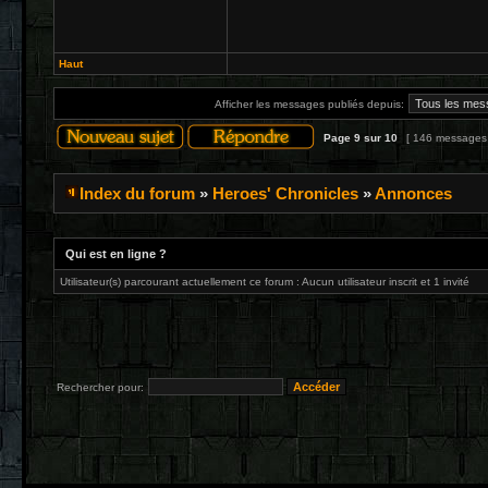
Haut
Afficher les messages publiés depuis:
Page
9
sur
10
[ 146 messages
Index du forum
»
Heroes' Chronicles
»
Annonces
Qui est en ligne ?
Utilisateur(s) parcourant actuellement ce forum : Aucun utilisateur inscrit et 1 invité
Rechercher pour: