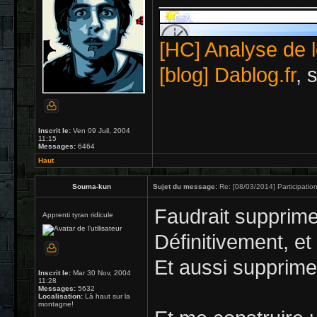
[HC] Analyse de l
[blog] Dablog.fr
, 
Inscrit le:
Ven 09 Juil, 2004
11:15
Messages:
6464
Haut
Souma-kun
Sujet du message:
Re: [08/03/2014] Participation
Faudrait supprimer
Apprenti tyran ridicule
Définitivement, et
Et aussi supprime
Inscrit le:
Mar 30 Nov, 2004
11:28
Messages:
5632
Localisation:
Là haut sur la
montagne!