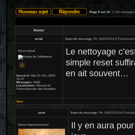
Page
9
sur
10
[ 146 messages
Auteur
arrak
Sujet du message:
Re: [08/03/2014] Participation
Le nettoyage c'est
Héros Adoré
simple reset suffira
en ait souvent…
Inscrit le:
Mar 01 Fév, 2005
16:47
Messages:
4683
Localisation:
Hérault de
l'Internationale des Humbles
Haut
yvus
Sujet du message:
Re: [08/03/2014] Participa
Il y en aura pou
Héros Impressionnant