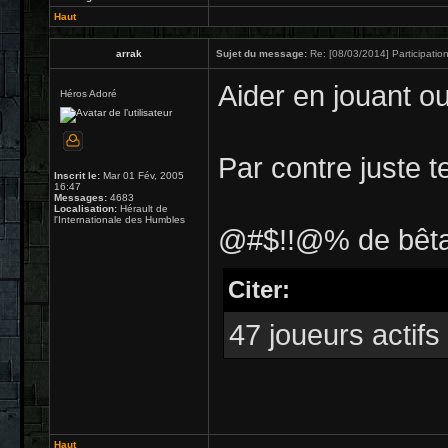
Haut
arrak
Sujet du message:
Re: [08/03/2014] Participation
Aider en jouant ou
Héros Adoré
Par contre juste te
Inscrit le:
Mar 01 Fév, 2005
16:47
Messages:
4683
Localisation:
Hérault de
l'Internationale des Humbles
@#$!!@% de bêta-t
Citer:
47 joueurs actifs
Haut