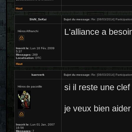
Haut
ShiN_SeKai
Sujet du message:
Re: [08/03/2014] Participation
L'alliance a besoi
Héros Affranchi
Inscrit le:
Lun 16 Fév, 2009
5:37
Messages:
269
Localisation:
DTC
Haut
kaerverk
Sujet du message:
Re: [08/03/2014] Participation
si il reste une clef
Héros de pacotille
je veux bien aider 
Inscrit le:
Lun 01 Jan, 2007
16:56
Messages:
7