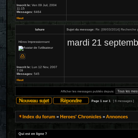
Inscrit le:
Ven 09 Juil, 2004
11:15
Messages:
6464
Haut
lahure
Sujet du message:
Re: [08/03/2014] Recherche g
mardi 21 septemb
Héros Impressionnant
Inscrit le:
Lun 12 Nov, 2007
7:09
Messages:
545
Haut
Afficher les messages publiés depuis:
Page
1
sur
1
[ 6 messages ]
Index du forum
»
Heroes' Chronicles
»
Annonces
Qui est en ligne ?