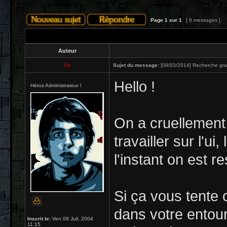
Page
1
sur
1
[ 6 messages ]
Auteur
DA
Sujet du message:
[08/03/2014] Recherche gra
Hello !
Héros Administrateur !
On a cruellement 
travailler sur l'ui
l'instant on est r
Si ça vous tente
dans votre entour
Inscrit le:
Ven 09 Juil, 2004
11:15