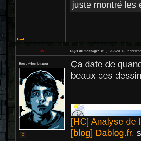
juste montré les 
Haut
DA
Sujet du message:
Re: [08/03/2014] Recherche
Ça date de quand
Héros Administrateur !
beaux ces dessi
_____________
[HC] Analyse de l
[blog] Dablog.fr
, 