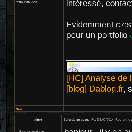
intéressé, contac
Messages:
6464
Evidemment c'est
pour un portfolio
_____________
[HC] Analyse de l
[blog] Dablog.fr
, 
Haut
lahure
Sujet du message:
Re: [08/03/2014] Recherche g
Héros Impressionnant