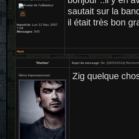
bonjour ..il y en a
sautait sur la banq
il était très bon g
Inscrit le:
Lun 12 Nov, 2007
7:09
Messages:
545
Haut
'Shelton'
Sujet du message:
Re: [08/03/2014] Recherch
Zig quelque cho
Héros Impressionnant