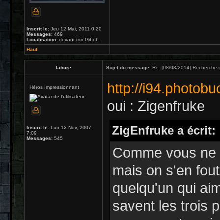
Inscrit le:
Jeu 12 Mai, 2011 0:20
Messages:
469
Localisation:
devant ton Gibet...
Haut
lahure
Sujet du message:
Re: [08/03/2014] Recherche g
http://i94.photobu
Héros Impressionnant
oui : Zigenfruke
ZigEnfruke a écrit:
Inscrit le:
Lun 12 Nov, 2007
7:09
Messages:
545
Comme vous ne le
mais on s'en fout 
quelqu'un qui a
savent les trois 