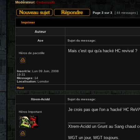
Modérateur:
CerberusXt
Page
3
sur
3
[ 44 messages ]
Imprimer
Auteur
Ace
Sujet du message:
Mais c'est qui qu'a hacké HC revival ?
Héros de pacotille
Inscrit le:
Lun 09 Juin, 2008
19:31
Messages:
14
Localisation:
Lorndor
Haut
Xtrem-Acidd
Sujet du message:
Je crois pas que l'on a 'hacké' HC ReVi
Héros Important
_________________
Xtrem-Acidd un Grunt au Sang chaud c
WGT un jour, WGT toujours.