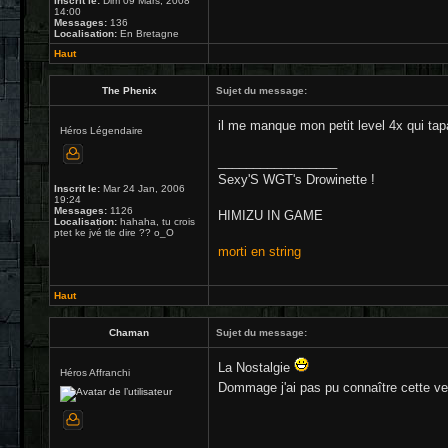
Inscrit le:
Dim 09 Mars, 2008
14:00
Messages:
136
Localisation:
En Bretagne
Haut
The Phenix
Sujet du message:
il me manque mon petit level 4x qui tap
Héros Légendaire
_________________
Sexy'S WGT's Drowinette !
Inscrit le:
Mar 24 Jan, 2006
19:24
Messages:
1126
HIMIZU IN GAME
Localisation:
hahaha, tu crois
ptet ke jvé tle dire ?? o_O
morti en string
Haut
Chaman
Sujet du message:
La Nostalgie
Héros Affranchi
Dommage j'ai pas pu connaître cette ve