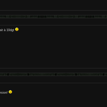
ait à 10dgt
rsion!