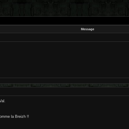
Message
Val.
omme la Breizh !!