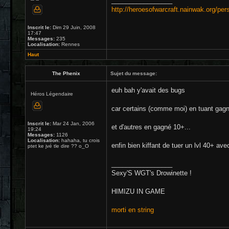
_________________
http://heroesofwarcraft.nainwak.org/per
Inscrit le:
Dim 29 Juin, 2008
17:47
Messages:
235
Localisation:
Rennes
Haut
The Phenix
Sujet du message:
euh bah y'avait des bugs
Héros Légendaire
car certains (comme moi) en tuant gagn
Inscrit le:
Mar 24 Jan, 2006
et d'autres en gagné 10+...
19:24
Messages:
1126
Localisation:
hahaha, tu crois
enfin bien kiffant de tuer un lvl 40+ ave
ptet ke jvé tle dire ?? o_O
_________________
Sexy'S WGT's Drowinette !
HIMIZU IN GAME
morti en string