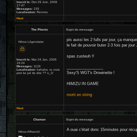
Inscrit le:
Dim 29 Juin, 2008
17:47
Messages:
235
Localisation:
Rennes
Haut
The Phenix
Sujet du message:
pis aussi les 2 fulls par jour, ça manqu
Héros Légendaire
le fait de pouvoir buter 2-3 fois par jou
spas zusteuh !!
Inscrit le:
Mar 24 Jan, 2006
19:24
Messages:
1126
_________________
Localisation:
hahaha, tu crois
Sexy'S WGT's Drowinette !
ptet ke jvé tle dire ?? o_O
HIMIZU IN GAME
morti en string
Haut
Chaman
Sujet du message:
A ouai c'était donc 15minutes pour récupé
Héros Affranchi