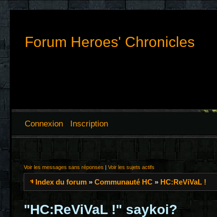
Forum Heroes' Chronicles
Connexion
Inscription
Voir les messages sans réponses
|
Voir les sujets actifs
Index du forum
»
Communauté HC
»
HC:ReViVaL !
"HC:ReViVaL !" saykoi?