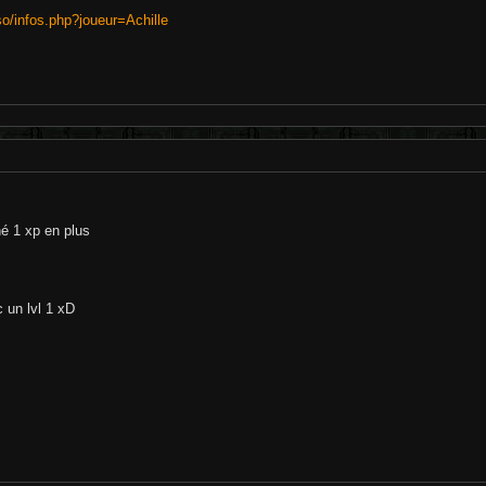
so/infos.php?joueur=Achille
é 1 xp en plus
c un lvl 1 xD