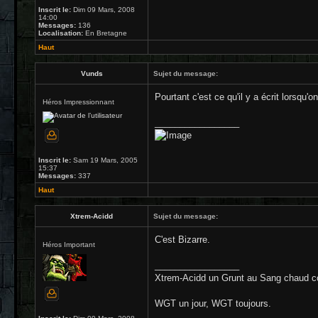
Inscrit le:
Dim 09 Mars, 2008
14:00
Messages:
136
Localisation:
En Bretagne
Haut
Vunds
Sujet du message:
Pourtant c'est ce qu'il y a écrit lorsqu'o
Héros Impressionnant
_________________
Inscrit le:
Sam 19 Mars, 2005
15:37
Messages:
337
Haut
Xtrem-Acidd
Sujet du message:
C'est Bizarre.
Héros Important
_________________
Xtrem-Acidd un Grunt au Sang chaud c
WGT un jour, WGT toujours.