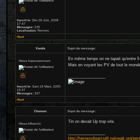
Inscrit le:
Dim 29 Juin, 2008
17:47
Messages:
235
Localisation:
Rennes
Haut
Vunds
Sujet du message:
En même temps on ne tapait qu'entre 5 e
Héros Impressionnant
Mais en voyant les PV de tout le monde,
_________________
Inscrit le:
Sam 19 Mars, 2005
15:37
Messages:
337
Haut
Chaman
Sujet du message:
Tin on devait Up trop vite.
Héros Affranchi
_________________
http://heroesofwarcraft.nainwak.org/per