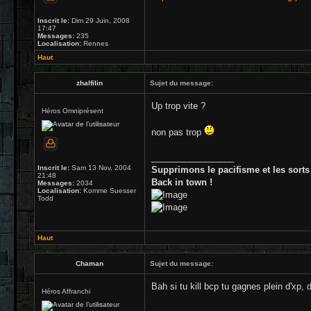
Inscrit le:
Dim 29 Juin, 2008
17:47
Messages:
235
Localisation:
Rennes
Haut
zhalfilin
Sujet du message:
Up trop vite ?
Héros Omniprésent
non pas trop
_________________
Inscrit le:
Sam 13 Nov, 2004
Supprimons le pacifisme et les sorts
21:48
Back in town !
Messages:
2034
Localisation:
Komme Suesser
Todd
Haut
Chaman
Sujet du message:
Bah si tu kill bcp tu gagnes plein d'xp, 
Héros Affranchi