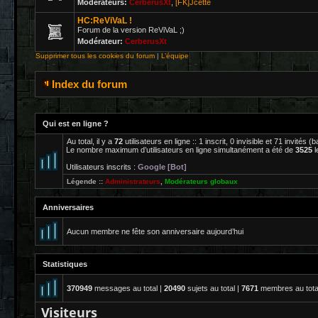
Modérateurs:
CerberusXt
,
[FK]Jcette
HC:ReViVaL !
Forum de la version ReViVaL ;)
Modérateur:
CerberusXt
Supprimer tous les cookies du forum
|
L’équipe
Index du forum
Qui est en ligne ?
Au total, il y a
72
utilisateurs en ligne :: 1 inscrit, 0 invisible et 71 invités
Le nombre maximum d’utilisateurs en ligne simultanément a été de
3525
l
Utilisateurs inscrits :
Google [Bot]
Légende ::
Administrateurs
,
Modérateurs globaux
Anniversaires
Aucun membre ne fête son anniversaire aujourd’hui
Statistiques
370949
messages au total |
20490
sujets au total |
7671
membres au total