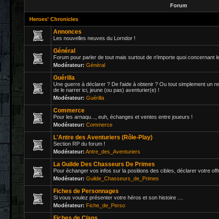
Forum
Heroes' Chronicles
Annonces
Les nouvelles neuves du Lorndor !
Général
Forum pour parler de tout mais surtout de n'importe quoi concernant le
Modérateur:
Général
Guérilla
Une guerre à déclarer ? De l'aide à obtenir ? Ou tout simplement un re
de le narrer ici, jeune (ou pas) aventurier(e) !
Modérateur:
Guérilla
Commerce
Pour les arnaqu..., euh, échanges et ventes entre joueurs !
Modérateur:
Commerce
L'Antre des Aventuriers (Rôle-Play)
Section RP du forum !
Modérateur:
Antre_des_Aventuriers
La Guilde Des Chasseurs De Primes
Pour échanger vos infos sur la positions des cibles, déclarer votre off
Modérateur:
Guilde_Chasseurs_de_Primes
Fiches de Personnages
Si vous voulez présenter votre héros et son histoire ....
Modérateur:
Fiche_de_Perso
Fiches de Clans