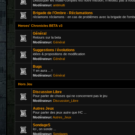
Débusquer les multis-comptes est notre mission, n'hésitez pas à nous 
Modérateur:
antimulti
Brigade de l'Ombre - Réclamations
réclamons réclamons - en cas de problèmes avec la brigade de l'ombr
Heroes' Chronicles BETA v3
Général
Retours sur la beta
Modérateur:
Général
Suggestions / évolutions
idées & propositions de modification
Modérateur:
Général
Bugs
Y en aura ... !
Modérateur:
Général
Hors Jeu
Discussion Libre
Pour parler de choses qui ne concernent pas le jeu
Modérateur:
Discussion_Libre
Autres Jeux
Pour parler des jeux autre que HC ...
Modérateur:
Autres_Jeux
SondageS
Ici , on sonde ...
Modérateur:
Sondages