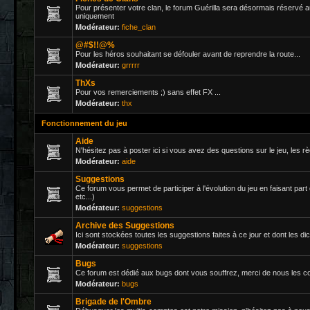
Pour présenter votre clan, le forum Guérilla sera désormais réservé 
uniquement
Modérateur:
fiche_clan
@#$!!@%
Pour les héros souhaitant se défouler avant de reprendre la route...
Modérateur:
grrrrr
ThXs
Pour vos remerciements ;) sans effet FX ...
Modérateur:
thx
Fonctionnement du jeu
Aide
N'hésitez pas à poster ici si vous avez des questions sur le jeu, les rè
Modérateur:
aide
Suggestions
Ce forum vous permet de participer à l'évolution du jeu en faisant part
etc...)
Modérateur:
suggestions
Archive des Suggestions
Ici sont stockées toutes les suggestions faites à ce jour et dont les dicu
Modérateur:
suggestions
Bugs
Ce forum est dédié aux bugs dont vous souffrez, merci de nous les 
Modérateur:
bugs
Brigade de l'Ombre