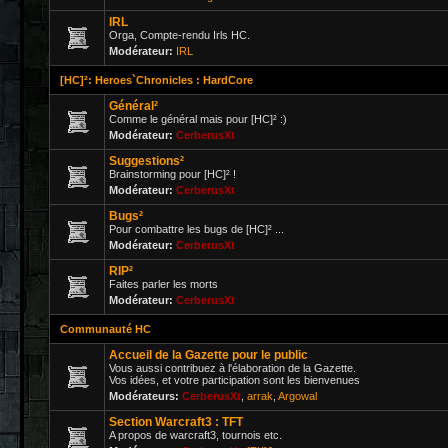
IRL
Orga, Compte-rendu Irls HC.
Modérateur:
IRL
[HC]²: Heroes`Chronicles : HardCore
Général²
Comme le général mais pour [HC]² :)
Modérateur:
CerberusXt
Suggestions²
Brainstorming pour [HC]² !
Modérateur:
CerberusXt
Bugs²
Pour combattre les bugs de [HC]² ...
Modérateur:
CerberusXt
RIP²
Faites parler les morts
Modérateur:
CerberusXt
Communauté HC
Accueil de la Gazette pour le public
Vous aussi contribuez à l'élaboration de la Gazette.
Vos idées, et votre participation sont les bienvenues
Modérateurs:
CerberusXt
,
arrak
,
Argowal
Section Warcraft3 : TFT
A propos de warcraft3, tournois etc.