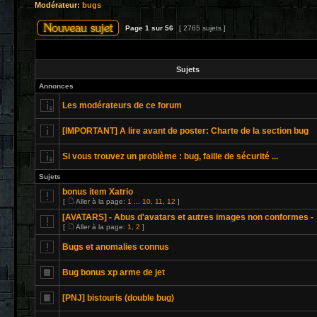
Modérateur:
bugs
Page
1
sur
56
[ 2765 sujets ]
Sujets
Annonces
Les modérateurs de ce forum
[IMPORTANT] A lire avant de poster: Charte de la section bug
Si vous trouvez un problème : bug, faille de sécurité ...
Sujets
bonus item Xatrio
[
Aller à la page:
1
...
10
,
11
,
12
]
[AVATARS] - Abus d'avatars et autres images non conformes -
[
Aller à la page:
1
,
2
]
Bugs et anomalies connus
Bug bonus xp arme de jet
[PNJ] bistouris (double bug)