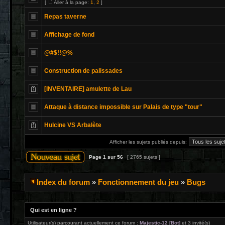
[
Aller à la page:
1
,
2
]
Repas taverne
Affichage de fond
@#$!!@%
Construction de palissades
[INVENTAIRE] amulette de Lau
Attaque à distance impossible sur Palais de type "tour"
Hulcine VS Arbalète
Afficher les sujets publiés depuis:
Page
1
sur
56
[ 2765 sujets ]
Index du forum
»
Fonctionnement du jeu
»
Bugs
Qui est en ligne ?
Utilisateur(s) parcourant actuellement ce forum :
Majestic-12 [Bot]
et 3 invité(s)