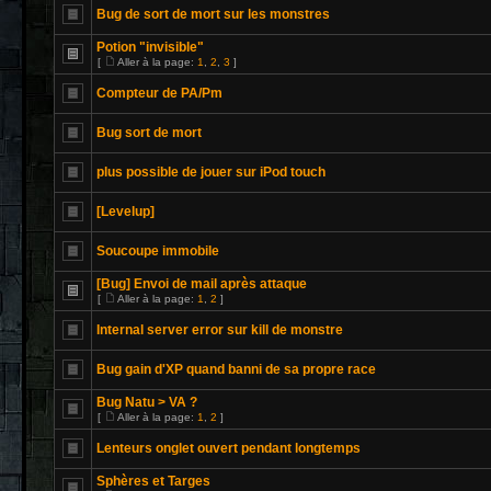
Bug de sort de mort sur les monstres
Potion "invisible"
[
Aller à la page:
1
,
2
,
3
]
Compteur de PA/Pm
Bug sort de mort
plus possible de jouer sur iPod touch
[Levelup]
Soucoupe immobile
[Bug] Envoi de mail après attaque
[
Aller à la page:
1
,
2
]
Internal server error sur kill de monstre
Bug gain d'XP quand banni de sa propre race
Bug Natu > VA ?
[
Aller à la page:
1
,
2
]
Lenteurs onglet ouvert pendant longtemps
Sphères et Targes