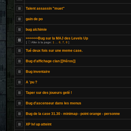
Talent assassin "muet"
gain de po
bug alchimie
>>>>>>Bug sur la MAJ des Levels Up
[
Aller à la page:
1
...
6
,
7
,
8
]
Tué deux fois sur une meme case.
Bug d'affichage clan [[Héros]]
Bug inventaire
A 'pu ?
Taper sur des joueurs gelé !
Bug d'ascenseur dans les menus
Bug de la case 31.30 - minimap - point orange - personne
XP lvl up atteint