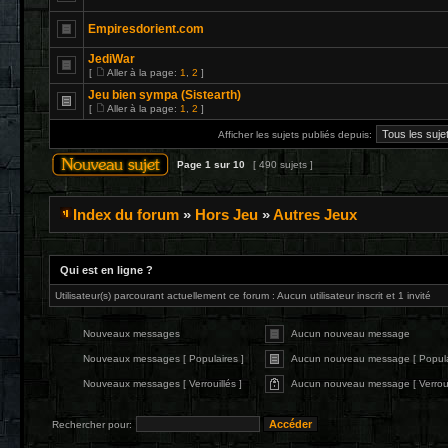
Empiresdorient.com
JediWar
[
Aller à la page:
1
,
2
]
Jeu bien sympa (Sistearth)
[
Aller à la page:
1
,
2
]
Afficher les sujets publiés depuis:
Page
1
sur
10
[ 490 sujets ]
Index du forum
»
Hors Jeu
»
Autres Jeux
Qui est en ligne ?
Utilisateur(s) parcourant actuellement ce forum : Aucun utilisateur inscrit et 1 invité
Nouveaux messages
Aucun nouveau message
Nouveaux messages [ Populaires ]
Aucun nouveau message [ Popula
Nouveaux messages [ Verrouillés ]
Aucun nouveau message [ Verrouil
Rechercher pour: