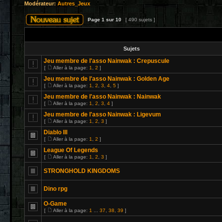
Modérateur:
Autres_Jeux
Page
1
sur
10
[ 490 sujets ]
Sujets
Jeu membre de l'asso Nainwak : Crepuscule
[
Aller à la page:
1
,
2
]
Jeu membre de l'asso Nainwak : Golden Age
[
Aller à la page:
1
,
2
,
3
,
4
,
5
]
Jeu membre de l'asso Nainwak : Nainwak
[
Aller à la page:
1
,
2
,
3
,
4
]
Jeu membre de l'asso Nainwak : Ligevum
[
Aller à la page:
1
,
2
,
3
]
Diablo III
[
Aller à la page:
1
,
2
]
League Of Legends
[
Aller à la page:
1
,
2
,
3
]
STRONGHOLD KINGDOMS
Dino rpg
O-Game
[
Aller à la page:
1
...
37
,
38
,
39
]