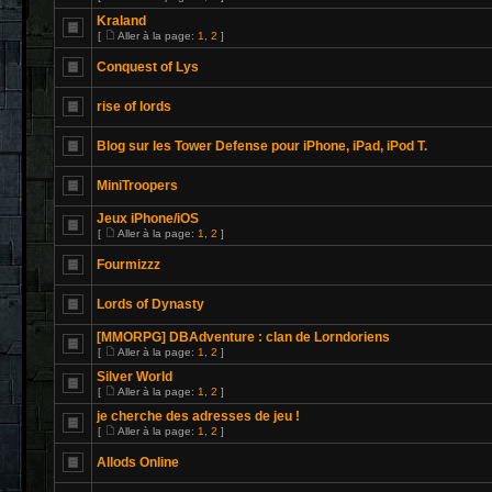
Kraland
[
Aller à la page:
1
,
2
]
Conquest of Lys
rise of lords
Blog sur les Tower Defense pour iPhone, iPad, iPod T.
MiniTroopers
Jeux iPhone/iOS
[
Aller à la page:
1
,
2
]
Fourmizzz
Lords of Dynasty
[MMORPG] DBAdventure : clan de Lorndoriens
[
Aller à la page:
1
,
2
]
Silver World
[
Aller à la page:
1
,
2
]
je cherche des adresses de jeu !
[
Aller à la page:
1
,
2
]
Allods Online