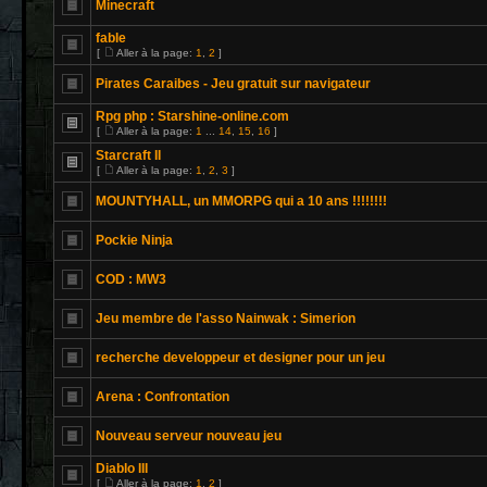
Minecraft
fable
[
Aller à la page:
1
,
2
]
Pirates Caraibes - Jeu gratuit sur navigateur
Rpg php : Starshine-online.com
[
Aller à la page:
1
...
14
,
15
,
16
]
Starcraft II
[
Aller à la page:
1
,
2
,
3
]
MOUNTYHALL, un MMORPG qui a 10 ans !!!!!!!!
Pockie Ninja
COD : MW3
Jeu membre de l'asso Nainwak : Simerion
recherche developpeur et designer pour un jeu
Arena : Confrontation
Nouveau serveur nouveau jeu
Diablo III
[
Aller à la page:
1
,
2
]