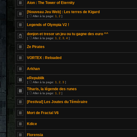
Aion : The Tower of Eternity
[Nouveau Jeu Web] : Les terres de Kigard
[
Aller à la page:
1
,
2
]
Legends of Olympia V2 !
donjon et tresor un jeu ou tu gagne des euro ^^
[
Aller à la page:
1
,
2
,
3
,
4
]
Ze Pirates
VORTEX : Reloaded
Arkhan
eRepublik
[
Aller à la page:
1
,
2
,
3
]
Tiharis, la légende des runes
[
Aller à la page:
1
,
2
]
[Festival] Les Joutes du Téméraire
Mort de Fractal V6
Kdice
Florensia