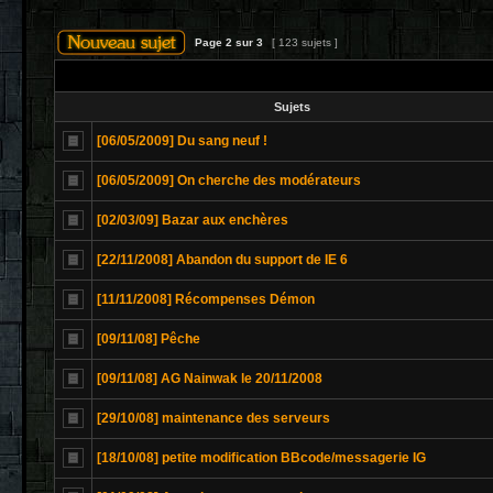
Page
2
sur
3
[ 123 sujets ]
Sujets
[06/05/2009] Du sang neuf !
[06/05/2009] On cherche des modérateurs
[02/03/09] Bazar aux enchères
[22/11/2008] Abandon du support de IE 6
[11/11/2008] Récompenses Démon
[09/11/08] Pêche
[09/11/08] AG Nainwak le 20/11/2008
[29/10/08] maintenance des serveurs
[18/10/08] petite modification BBcode/messagerie IG