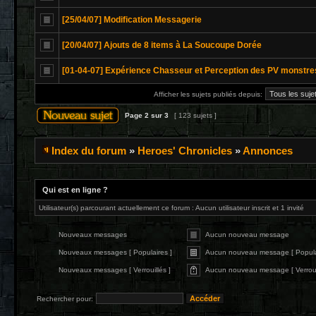
[25/04/07] Modification Messagerie
[20/04/07] Ajouts de 8 items à La Soucoupe Dorée
[01-04-07] Expérience Chasseur et Perception des PV monstre
Afficher les sujets publiés depuis:
Page
2
sur
3
[ 123 sujets ]
Index du forum
»
Heroes' Chronicles
»
Annonces
Qui est en ligne ?
Utilisateur(s) parcourant actuellement ce forum : Aucun utilisateur inscrit et 1 invité
Nouveaux messages
Aucun nouveau message
Nouveaux messages [ Populaires ]
Aucun nouveau message [ Popula
Nouveaux messages [ Verrouillés ]
Aucun nouveau message [ Verrouil
Rechercher pour: