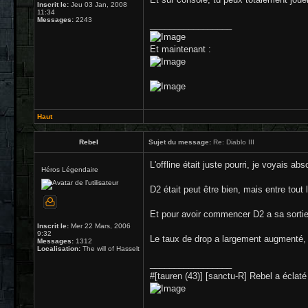
Inscrit le:
Jeu 03 Jan, 2008
11:34
Messages:
2243
_________________
Et maintenant :
Haut
Rebel
Sujet du message:
Re: Diablo III
L'offline était juste pourri, je voyais ab
Héros Légendaire
D2 était peut être bien, mais entre tout
Et pour avoir commencer D2 a sa sortie, 
Inscrit le:
Mer 22 Mars, 2006
9:32
Le taux de drop a largement augmenté, l
Messages:
1312
Localisation:
The will of Hasselt
_________________
#[tauren (43)] [sanctu-R] Rebel a éclaté 