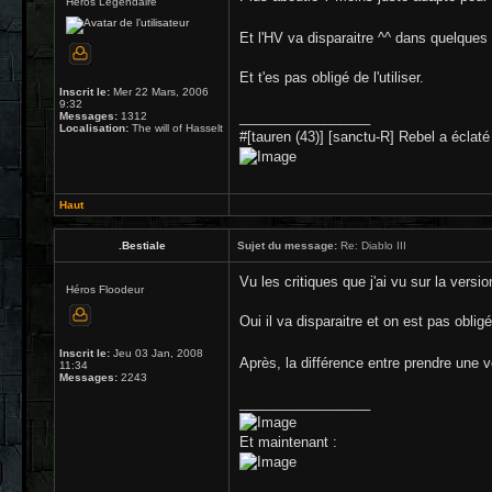
Héros Légendaire
Et l'HV va disparaitre ^^ dans quelque
Et t'es pas obligé de l'utiliser.
Inscrit le:
Mer 22 Mars, 2006
9:32
_________________
Messages:
1312
Localisation:
The will of Hasselt
#[tauren (43)] [sanctu-R] Rebel a éclaté 
Haut
.Bestiale
Sujet du message:
Re: Diablo III
Vu les critiques que j'ai vu sur la versi
Héros Floodeur
Oui il va disparaitre et on est pas obli
Inscrit le:
Jeu 03 Jan, 2008
Après, la différence entre prendre une v
11:34
Messages:
2243
_________________
Et maintenant :