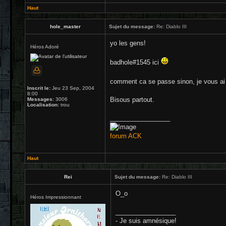
Haut
hole_master
Sujet du message:
Re: Diablo III
yo les gens!
Héros Adoré
badhole#1545 ici
comment ca se passe sinon, je vous a
Inscrit le:
Jeu 23 Sep, 2004
8:00
Bisous partout.
Messages:
3006
Localisation:
trou
_________________
forum ACK
Haut
Rei
Sujet du message:
Re: Diablo III
O_o
Héros Impressionnant
_________________
- Je suis amnésique!