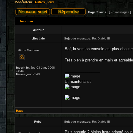
Modérateur:
Autres_Jeux
Page
2
sur
2
[ 26 messages ]
Imprimer
Auteur
.Bestiale
Sujet du message:
Re: Diablo III
Bof, la version console est plus aboutie 
Héros Floodeur
Très bien à prendre en main et agréab
Inscrit le:
Jeu 03 Jan, 2008
_________________
11:34
Messages:
2243
Et maintenant :
Haut
Rebel
Sujet du message:
Re: Diablo III
Plus aboutie ? Moins juste adapté pour 