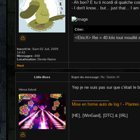
- Ah bon? E tu ti ricordi di qualche co
- I don't know... but... just that... I am
Citer:
<ElricX> Rei = 40 kilo tout mouillé 
Inscrit le:
Sam 02 Juil, 2005
14:42
Messages:
468
Localisation:
Demie-Naine
Haut
Little-Boss
Sujet du message:
Re: Diablo III
Yep je ne suis pas sur que c'était le
Héros Adoré
_________________
Mise en forme auto de log !
-
Plantes 
[HE], [WinGard], [DTC] & [IRL]