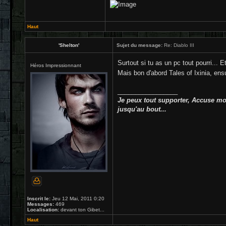
Haut
'Shelton'
Sujet du message:
Re: Diablo III
Surtout si tu as un pc tout pourri... Et
Héros Impressionnant
Mais bon d'abord Tales of Ixinia, ensu
_________________
Je peux tout supporter, Accuse moi
jusqu'au bout...
Inscrit le:
Jeu 12 Mai, 2011 0:20
Messages:
469
Localisation:
devant ton Gibet...
Haut