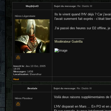
Mep)h(istO
Sujet du message:
Re: Diablo III
Ils le virent quand l'HV déjà ? Car j'av
Héros Légendaire
l'avait surement fait exprès - c'était bi
J'ai passé des heures sur D2 offline, j
_________________
Modérateur Guérilla
Inscrit le:
Jeu 13 Oct, 2005
18:05
Messages:
1458
Localisation:
Elvandhar
Haut
.Bestiale
Sujet du message:
Re: Diablo III
Voilà deux raisons supplémentaires de 
Héros Floodeur
L'HV disparait en Mars ... En PO et en 
Et sur console, tu peux totalement jouer l