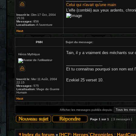
Celui qui n'avait qu'une main
L'elfe (comblé) aux yeux ardents, chron
Inscrit le:
Dim 17 Oct, 2004
15:31
Messages:
856
Localisation:
A l'aventure
Haut
PMH
Sujet du message:
Tain, il y a vraiment des méchants sur c
Héros Mythique
_________________
Et tu connaitras pourquoi son nom est l
Inscrit le:
Mer 11 Août, 2004
Ezekiel 25 verset 10.
22:15
Messages:
575
Localisation:
Mage de Guerre
Humain
Haut
Afficher les messages publiés depuis:
Page
1
sur
1
[ 3 messages ]
Index du forum
»
[HC]²: Heroes`Chronicles : HardCor