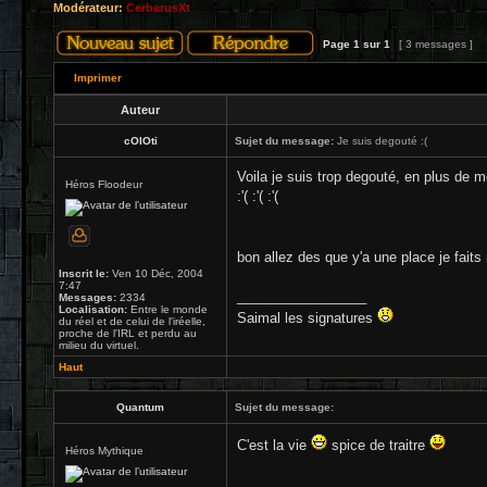
Modérateur:
CerberusXt
Page
1
sur
1
[ 3 messages ]
Imprimer
Auteur
cOlOti
Sujet du message:
Je suis degouté :(
Voila je suis trop degouté, en plus de mo
Héros Floodeur
:'( :'( :'(
bon allez des que y'a une place je fait
Inscrit le:
Ven 10 Déc, 2004
7:47
_________________
Messages:
2334
Localisation:
Entre le monde
Saimal les signatures
du réel et de celui de l'iréelle,
proche de l'IRL et perdu au
milieu du virtuel.
Haut
Quantum
Sujet du message:
C'est la vie
spice de traitre
Héros Mythique
_________________