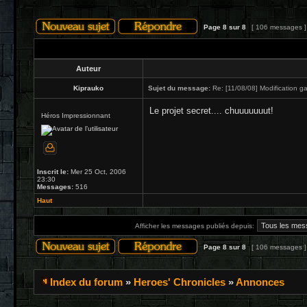
Page
8
sur
8
[ 106 messages 
Auteur
Kiprauko
Sujet du message:
Re: [11/08/08] Modification ga
Le projet secret.... chuuuuuuut!
Héros Impressionnant
Inscrit le:
Mer 25 Oct, 2006
23:30
Messages:
516
Haut
Afficher les messages publiés depuis:
Page
8
sur
8
[ 106 messages 
Index du forum
»
Heroes' Chronicles
»
Annonces