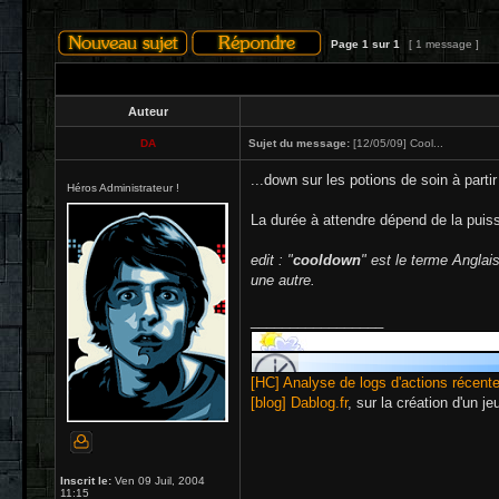
Page
1
sur
1
[ 1 message ]
Auteur
DA
Sujet du message:
[12/05/09] Cool...
...down sur les potions de soin à partir
Héros Administrateur !
La durée à attendre dépend de la puiss
edit : "
cooldown
" est le terme Anglai
une autre.
_________________
[HC] Analyse de logs d'actions récent
[blog] Dablog.fr
, sur la création d'un j
Inscrit le:
Ven 09 Juil, 2004
11:15