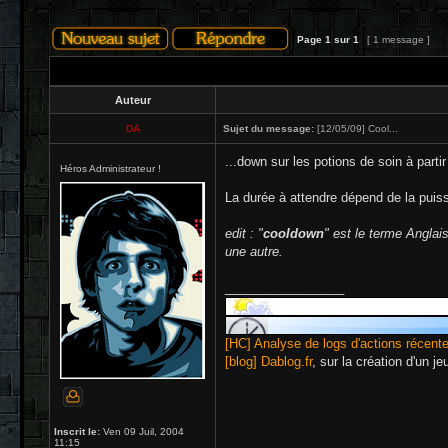
Page
1
sur
1
[ 1 message ]
Auteur
DA
Sujet du message:
[12/05/09] Cool...
...down sur les potions de soin à partir
Héros Administrateur !
La durée à attendre dépend de la puiss
edit : "
cooldown
" est le terme Anglai
une autre.
_________________
[HC] Analyse de logs d'actions récent
[blog] Dablog.fr
, sur la création d'un j
Inscrit le:
Ven 09 Juil, 2004
11:15