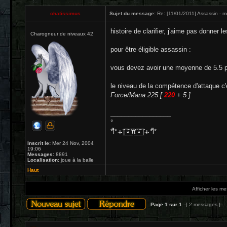
chatissimus
Sujet du message:
Re: [11/01/2011] Assassin - mo
histoire de clarifier, j'aime pas donner 
Charogneur de niveaux 42
pour être éligible assassin :
vous devez avoir une moyenne de 5.5 po
le niveau de la compétence d'attaque c'e
Force/Mana 225 [
220
+ 5 ]
_________________
°
*͌l* ̴ı̴̴ ͡|̲̲̲͡͡͡ ̲▫̲͡ ̲̲̲͡͡π̲̲͡͡ ̲̲͡▫̲̲͡͡ ̲| ̴ı̴ *͌l*
Inscrit le:
Mer 24 Nov, 2004
19:06
Messages:
8891
Localisation:
joue à la balle
Haut
Afficher les m
Page
1
sur
1
[ 2 messages ]