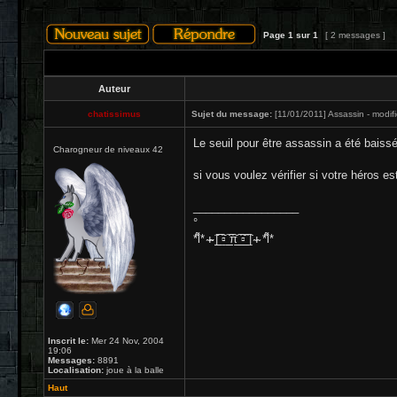
Page
1
sur
1
[ 2 messages ]
Auteur
chatissimus
Sujet du message:
[11/01/2011] Assassin - modifi
Le seuil pour être assassin a été baissé
Charogneur de niveaux 42
si vous voulez vérifier si votre héros es
_________________
°
*͌l* ̴ı̴̴ ͡|̲̲̲͡͡͡ ̲▫̲͡ ̲̲̲͡͡π̲̲͡͡ ̲̲͡▫̲̲͡͡ ̲| ̴ı̴ *͌l*
Inscrit le:
Mer 24 Nov, 2004
19:06
Messages:
8891
Localisation:
joue à la balle
Haut