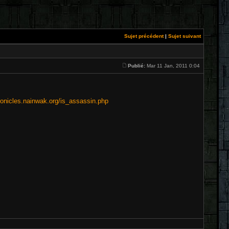
Sujet précédent
|
Sujet suivant
Publié:
Mar 11 Jan, 2011 0:04
ronicles.nainwak.org/is_assassin.php