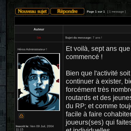
Page
1
sur
1
[ 1 message ]
Auteur
DA
Sujet du message:
7 ans !
Et voilà, sept ans qu
Héros Administrateur !
commencé !
Bien que l'activité soit
continuer à exister, 
forcément très nomb
routards et des jeune
du RP; et comme touj
facile à faire cohabit
joueurs(ses) qui fait
Inscrit le:
Ven 09 Juil, 2004
et individuelles.
11:15