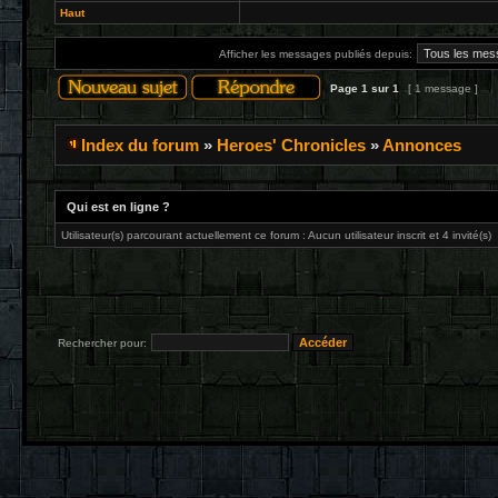
Haut
Afficher les messages publiés depuis:
Page
1
sur
1
[ 1 message ]
Index du forum
»
Heroes' Chronicles
»
Annonces
Qui est en ligne ?
Utilisateur(s) parcourant actuellement ce forum : Aucun utilisateur inscrit et 4 invité(s)
Rechercher pour: