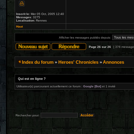
Inscrit le:
Mer 05 Oct, 2005 12:40
Messages:
3275
Localisation:
Rennes
Haut
Afficher les messages publiés depuis:
Page
26
sur
26
[ 376 message
Index du forum
»
Heroes' Chronicles
»
Annonces
Qui est en ligne ?
Utilisateur(s) parcourant actuellement ce forum :
Google [Bot]
et 1 invité
Rechercher pour: