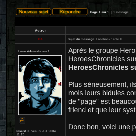
Page
1
sur
1
[ 1 message ]
Auteur
DA
Sujet du message:
Facebook : acte III
Après le groupe Hero
Héros Administrateur !
HeroesChronicles sur 
HeroesChronicles s
Plus sérieusement, il
mois leurs bidules c
de "page" est beauco
friend et que leur sy
Donc bon, voici une p
Inscrit le:
Ven 09 Juil, 2004
11:15