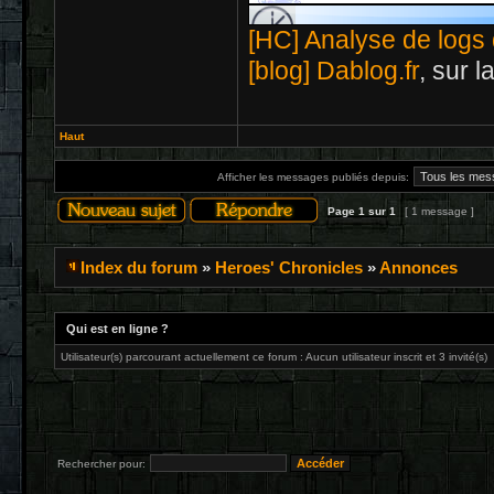
[HC] Analyse de logs 
[blog] Dablog.fr
, sur 
Haut
Afficher les messages publiés depuis:
Page
1
sur
1
[ 1 message ]
Index du forum
»
Heroes' Chronicles
»
Annonces
Qui est en ligne ?
Utilisateur(s) parcourant actuellement ce forum : Aucun utilisateur inscrit et 3 invité(s)
Rechercher pour: