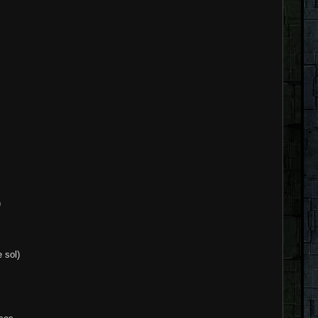
)
 sol)