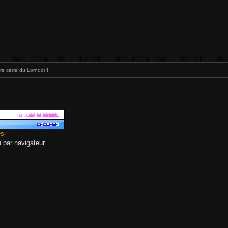
e carte du Lorndor !
es
eu par navigateur