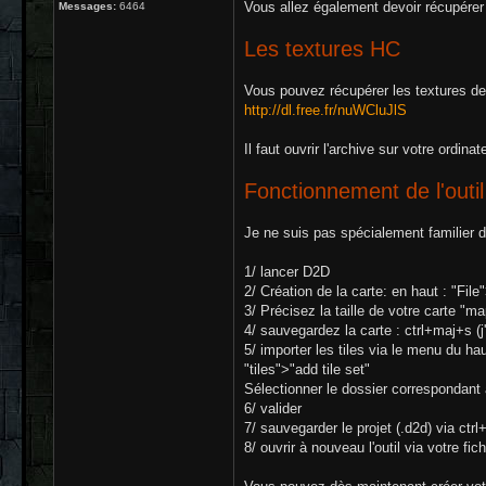
Vous allez également devoir récupérer 
Messages:
6464
Les textures HC
Vous pouvez récupérer les textures de s
http://dl.free.fr/nuWCluJlS
Il faut ouvrir l'archive sur votre ordinat
Fonctionnement de l'outil
Je ne suis pas spécialement familier de 
1/ lancer D2D
2/ Création de la carte: en haut : "Fi
3/ Précisez la taille de votre carte "
4/ sauvegardez la carte : ctrl+maj+s (j
5/ importer les tiles via le menu du hau
"tiles">"add tile set"
Sélectionner le dossier correspondant 
6/ valider
7/ sauvegarder le projet (.d2d) via ctrl
8/ ouvrir à nouveau l'outil via votre fi