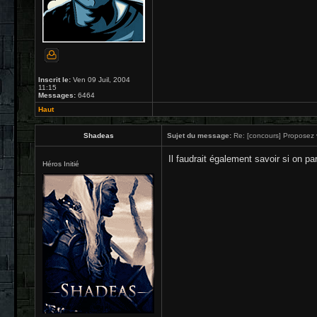
Inscrit le:
Ven 09 Juil, 2004
11:15
Messages:
6464
Haut
Shadeas
Sujet du message:
Re: [concours] Proposez v
Il faudrait également savoir si on p
Héros Initié