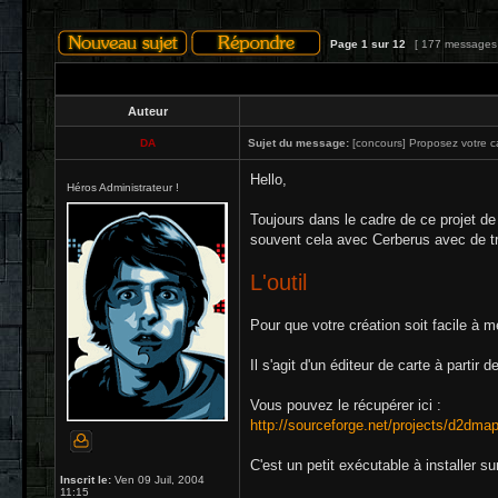
Page
1
sur
12
[ 177 messages
Auteur
DA
Sujet du message:
[concours] Proposez votre ca
Hello,
Héros Administrateur !
Toujours dans le cadre de ce projet de
souvent cela avec Cerberus avec de tr
L'outil
Pour que votre création soit facile à me
Il s'agit d'un éditeur de carte à partir de
Vous pouvez le récupérer ici :
http://sourceforge.net/projects/d2dmap
C'est un petit exécutable à installer su
Inscrit le:
Ven 09 Juil, 2004
11:15