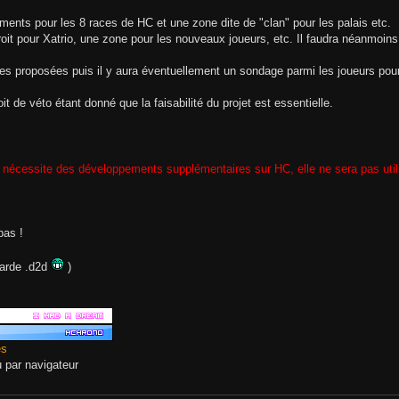
ents pour les 8 races de HC et une zone dite de "clan" pour les palais etc.
it pour Xatrio, une zone pour les nouveaux joueurs, etc. Il faudra néanmoins p
rtes proposées puis il y aura éventuellement un sondage parmi les joueurs pour 
 de véto étant donné que la faisabilité du projet est essentielle.
e nécessite des développements supplémentaires sur HC, elle ne sera pas util
pas !
garde .d2d
)
es
eu par navigateur