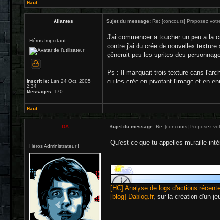
Haut
Aliantes
Sujet du message:
Re: [concours] Proposez votre
J'ai commencer a toucher un peu a la cr
Héros Important
contre j'ai du crée de nouvelles texture
gênerait pas les sprites des personnage
Ps : Il manquait trois texture dans l'arch
du les crée en pivotant l'image et en en
Inscrit le:
Lun 24 Oct, 2005
2:34
Messages:
170
Haut
DA
Sujet du message:
Re: [concours] Proposez votr
Qu'est ce que tu appelles muraille inté
Héros Administrateur !
_________________
[HC] Analyse de logs d'actions récent
[blog] Dablog.fr
, sur la création d'un j