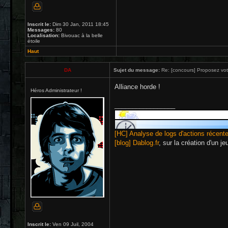
Inscrit le:
Dim 30 Jan, 2011 18:45
Messages:
80
Localisation:
Bivouac à la belle
étoile
Haut
DA
Sujet du message:
Re: [concours] Proposez votr
Alliance horde !
Héros Administrateur !
_________________
[HC] Analyse de logs d'actions récent
[blog] Dablog.fr
, sur la création d'un j
Inscrit le:
Ven 09 Juil, 2004