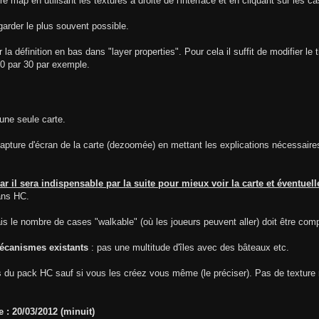
map en utilisant les textures à droite de l'interface et en cliquant sur les c
arder le plus souvent possible.
définition en bas dans "layer properties". Pour cela il suffit de modifier le t
0 par 30 par exemple.
une seule carte.
capture d'écran de la carte (dezoomée) en mettant les explications nécessaires
ar il sera indispensable par la suite pour mieux voir la carte et éventuelle
dans HC.
ais le nombre de cases "walkable" (où les joueurs peuvent aller) doit être comp
écanismes existants
: pas une multitude d'îles avec des bâteaux etc.
es du pack HC sauf si vous les créez vous même (le préciser). Pas de texture 
e : 20/03/2012 (minuit)