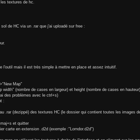
les textures de hc.
ol de HC via un .rar que j'ai uploadé sur free :
eur.
l'outil mais il est très simple à mettre en place et assez intuitif.
le">"New Map"
map width" (nombre de cases en largeur) et height (nombre de cases en hauteur
'ai des problèmes avec le ctrl+s)
t :
au .rar (dezippé) des textures HC (le dossier qui contient toutes les images de
+maj+s et quitter
chier carte en extension .d2d (exemple :"Lorndor.d2d")