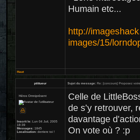
Humain etc...
http://imageshack
images/15/lorndop
Haut
ptittueur
Sujet du message:
Re: [concours] Proposez votre
Celle de LittleBoss
Héros Omniprésent
de s'y retrouver, 
davantage d'actio
Inscrit le:
Lun 04 Juil, 2005
18:39
On vote où ? :p
Messages:
1845
Localisation:
derriere toi !