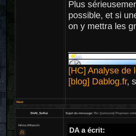
Plus sérieusement
possible, et si un
on y mettra les 
_____________
[HC] Analyse de l
[blog] Dablog.fr
, 
Haut
ShiN_SeKai
Sujet du message:
Re: [concours] Proposez votre
Héros Affranchi
DA a écrit: