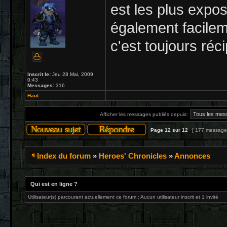
est les plus expos
également facilem
c'est toujours réc
Inscrit le:
Jeu 28 Mai, 2009
0:43
Messages:
316
Haut
Afficher les messages publiés depuis:
Page
12
sur
12
[ 177 message
Index du forum
»
Heroes' Chronicles
»
Annonces
Qui est en ligne ?
Utilisateur(s) parcourant actuellement ce forum : Aucun utilisateur inscrit et 1 invité