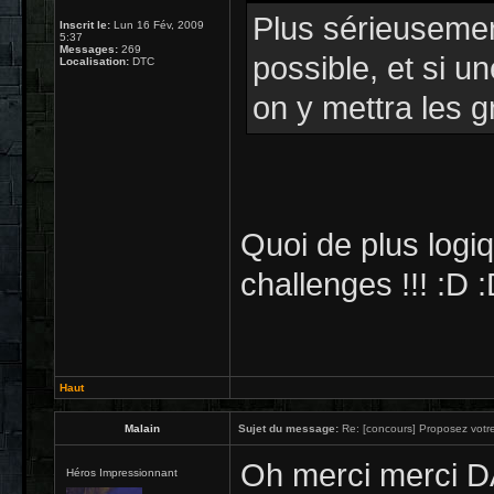
Plus sérieusement
Inscrit le:
Lun 16 Fév, 2009
5:37
Messages:
269
possible, et si u
Localisation:
DTC
on y mettra les 
Quoi de plus logiq
challenges !!! :D 
Haut
Malain
Sujet du message:
Re: [concours] Proposez votre
Oh merci merci DA,
Héros Impressionnant