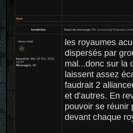
Haut
kenderbis
Sujet du message:
Re: [concours] Proposez votre
les royaumes acue
Héros Initié
dispersés par gro
Inscrit le:
Mar 18 Oct, 2011
mal...donc sur la 
12:57
Messages:
96
laissent assez éc
faudrait 2 allianc
et d'autres. En re
pouvoir se réunir 
devant chaque roya