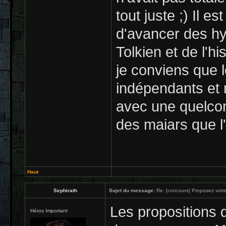
tout juste ;) Il 
d'avancer des hyp
Tolkien et de l'hi
je conviens que 
indépendants et n
avec une quelco
des maiars que l'
Haut
Sephirath
Sujet du message:
Re: [concours] Proposez votre
Les propositions 
Héros Important