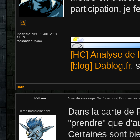
participation, je 
_____________
Inscrit le:
Ven 09 Juil, 2004
11:15
Messages:
6464
[HC] Analyse de l
[blog] Dablog.fr
, 
Haut
Kalistar
Sujet du message:
Re: [concours] Proposez votre
Dans la carte de 
Héros Impressionnant
"prendre" que d'a
Certaines sont bie