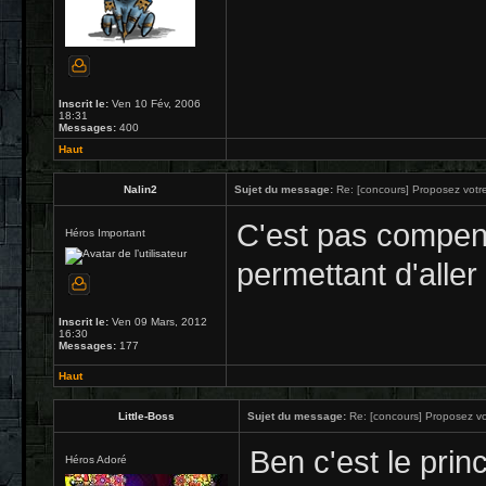
Inscrit le:
Ven 10 Fév, 2006
18:31
Messages:
400
Haut
Nalin2
Sujet du message:
Re: [concours] Proposez votre
C'est pas compe
Héros Important
permettant d'aller
Inscrit le:
Ven 09 Mars, 2012
16:30
Messages:
177
Haut
Little-Boss
Sujet du message:
Re: [concours] Proposez vot
Ben c'est le prin
Héros Adoré