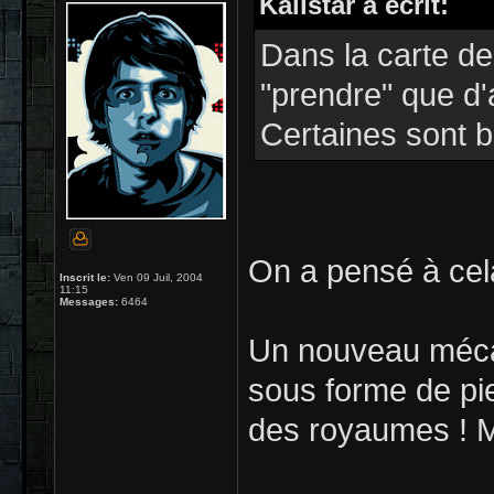
Kalistar a écrit:
Dans la carte de
"prendre" que d
Certaines sont b
On a pensé à cel
Inscrit le:
Ven 09 Juil, 2004
11:15
Messages:
6464
Un nouveau méca
sous forme de pi
des royaumes ! M