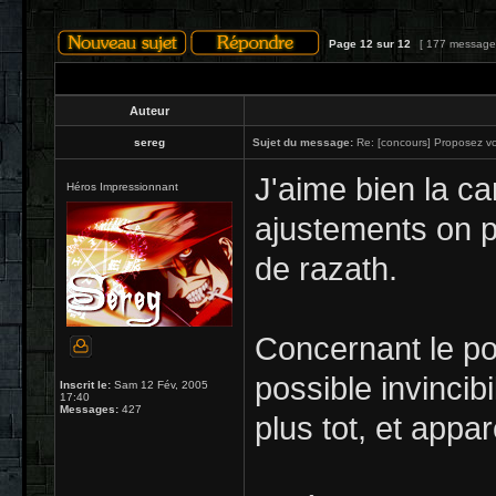
Page
12
sur
12
[ 177 message
Auteur
sereg
Sujet du message:
Re: [concours] Proposez vot
J'aime bien la ca
Héros Impressionnant
ajustements on pe
de razath.
Concernant le po
possible invincib
Inscrit le:
Sam 12 Fév, 2005
17:40
Messages:
427
plus tot, et app