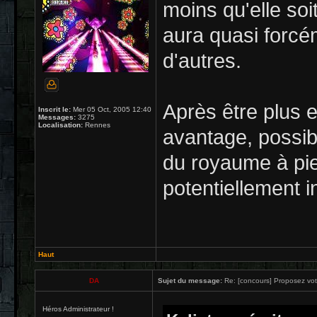
moins qu'elle soi
aura quasi forc
d'autres.
Après être plus 
Inscrit le:
Mer 05 Oct, 2005 12:40
Messages:
3275
Localisation:
Rennes
avantage, possibi
du royaume à pied
potentiellement i
Haut
DA
Sujet du message:
Re: [concours] Proposez votr
Héros Administrateur !