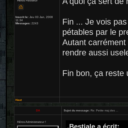
A quoi ça sert de n
Héros Floodeur
Inscrit le:
Jeu 03 Jan, 2008
Fin ... Je vois pas
11:34
Messages:
2243
pétables par le p
Autant carrément l
rendre aussi usele
Fin bon, ça reste
Haut
DA
Sujet du message:
Re: Petite maj des ...
Héros Administrateur !
.Bestiale a écrit: