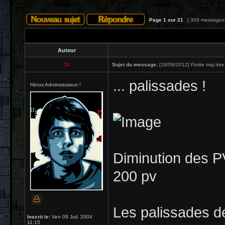
Page
1
sur
21
[ 309 messages
Auteur
DA
Sujet du message:
[18/06/2012] Petite maj des 
... palissades !
Héros Administrateur !
Diminution des P
200 pv
Les palissades dé
Inscrit le:
Ven 09 Juil, 2004
11:15