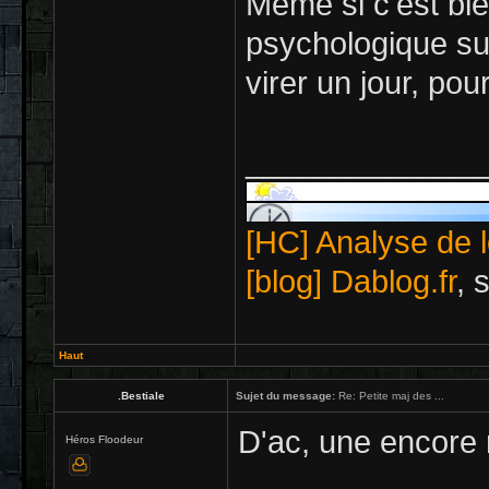
Même si c'est bie
psychologique sur
virer un jour, pou
_____________
[HC] Analyse de l
[blog] Dablog.fr
, 
Haut
.Bestiale
Sujet du message:
Re: Petite maj des ...
D'ac, une encore 
Héros Floodeur