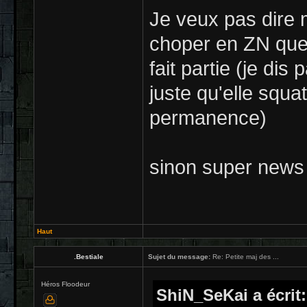
Je veux pas dire m
choper en ZN que 
fait partie (je dis
juste qu'elle squ
permanence)
sinon super news ç
Haut
.Bestiale
Sujet du message:
Re: Petite maj des ...
Héros Floodeur
ShiN_SeKai a écrit: