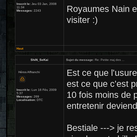
Inscrit le:
Jeu 03 Jan, 2008
Royaumes Nain et
11:34
Messages:
2243
visiter :)
Haut
ShiN_SeKai
Sujet du message:
Re: Petite maj des ...
Est ce que l'usur
Héros Affranchi
est ce que c'est p
Inscrit le:
Lun 16 Fév, 2009
10 fois moins de 
5:37
Messages:
269
Localisation:
DTC
entretenir deviend
Bestiale ---> je r