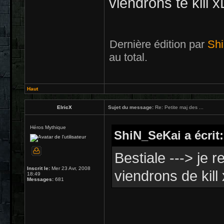
viendrons te kill x
Dernière édition par
Sh
au total.
Haut
ElricX
Sujet du message:
Re: Petite maj des ...
Héros Mythique
ShiN_SeKai a écrit:
Bestiale ---> je 
Inscrit le:
Mer 23 Avr, 2008
viendrons de kill
18:49
Messages:
681