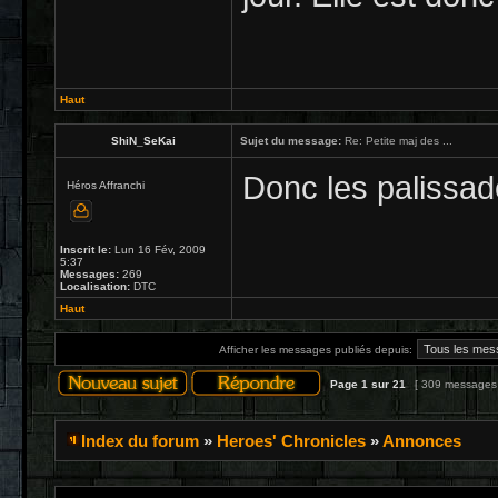
Haut
ShiN_SeKai
Sujet du message:
Re: Petite maj des ...
Donc les palissad
Héros Affranchi
Inscrit le:
Lun 16 Fév, 2009
5:37
Messages:
269
Localisation:
DTC
Haut
Afficher les messages publiés depuis:
Page
1
sur
21
[ 309 messages
Index du forum
»
Heroes' Chronicles
»
Annonces