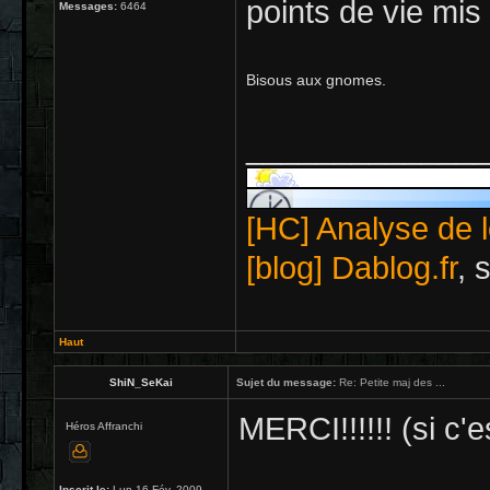
points de vie mis 
Messages:
6464
Bisous aux gnomes.
_____________
[HC] Analyse de l
[blog] Dablog.fr
, 
Haut
ShiN_SeKai
Sujet du message:
Re: Petite maj des ...
MERCI!!!!!! (si c'
Héros Affranchi
Inscrit le:
Lun 16 Fév, 2009