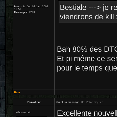
Bestiale ---> je 
Inscrit le:
Jeu 03 Jan, 2008
11:34
Messages:
2243
viendrons de kill
Bah 80% des DTC 
Et pi même ce sera
pour le temps que
Haut
Painkilleur
Sujet du message:
Re: Petite maj des ...
Excellente nouvell
Héros Adoré