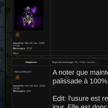
Inscrit le:
Mer 26 Jan, 2005
17:58
Messages:
3712
Haut
Hagakure
Sujet du message:
Re: Petite maj des ...
A noter que main
Héros Affranchi
palissade à 100% 
Inscrit le:
Ven 18 Juin, 2010
19:58
Messages:
294
Edit: l'usure est 
jour. Elle est don