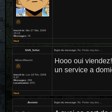
Inscrit le:
Mer 27 Mai, 2009
15:13
Messages:
76
Haut
ShiN_SeKai
Sujet du message:
Re: Petite maj des ...
Hooo oui viendez!
Héros Affranchi
un service a domic
Inscrit le:
Lun 16 Fév, 2009
5:37
Messages:
269
Localisation:
DTC
Haut
.Bestiale
Sujet du message:
Re: Petite maj des ...