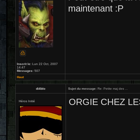
maintenant :P
Inscrit le:
Lun 22 Oct, 2007
14:47
Messages:
507
Haut
di4blo
Sujet du message:
Re: Petite maj des ...
ORGIE CHEZ LE
Héros Initié