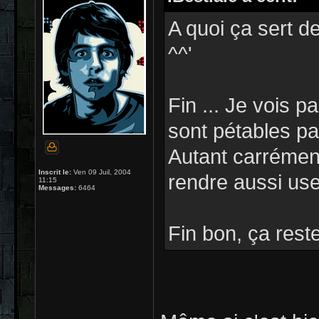
A quoi ça sert de
^^'
Fin ... Je vois p
sont pétables pa
Autant carrément
Inscrit le:
Ven 09 Juil, 2004
rendre aussi usel
11:15
Messages:
6464
Fin bon, ça res