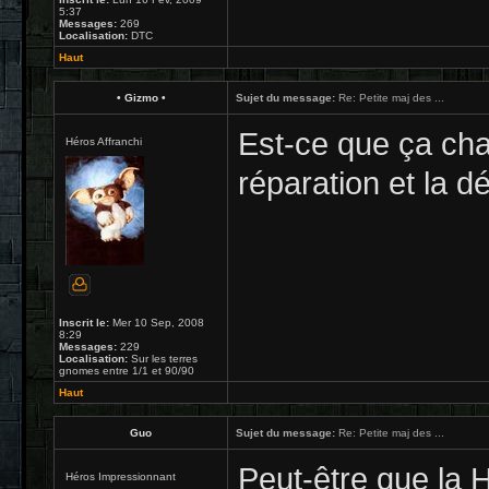
5:37
Messages:
269
Localisation:
DTC
Haut
• Gizmo •
Sujet du message:
Re: Petite maj des ...
Est-ce que ça cha
Héros Affranchi
réparation et la d
Inscrit le:
Mer 10 Sep, 2008
8:29
Messages:
229
Localisation:
Sur les terres
gnomes entre 1/1 et 90/90
Haut
Guo
Sujet du message:
Re: Petite maj des ...
Peut-être que la 
Héros Impressionnant