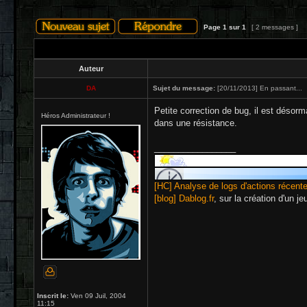
Page
1
sur
1
[ 2 messages ]
Auteur
DA
Sujet du message:
[20/11/2013] En passant...
Petite correction de bug, il est désor
Héros Administrateur !
dans une résistance.
_________________
[HC] Analyse de logs d'actions récent
[blog] Dablog.fr
, sur la création d'un j
Inscrit le:
Ven 09 Juil, 2004
11:15