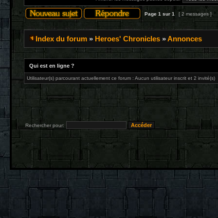
Page
1
sur
1
[ 2 messages ]
Index du forum
»
Heroes' Chronicles
»
Annonces
Qui est en ligne ?
Utilisateur(s) parcourant actuellement ce forum : Aucun utilisateur inscrit et 2 invité(s)
Rechercher pour: