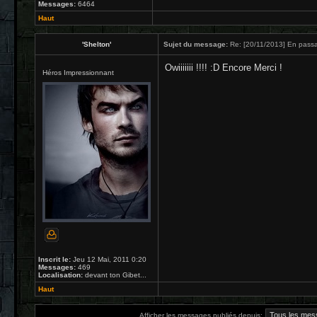
Messages:
6464
Haut
'Shelton'
Sujet du message:
Re: [20/11/2013] En passa
Owiiiiiii !!!! :D Encore Merci !
Héros Impressionnant
Inscrit le:
Jeu 12 Mai, 2011 0:20
Messages:
469
Localisation:
devant ton Gibet...
Haut
Afficher les messages publiés depuis: