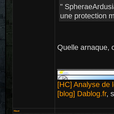
" SpheraeArdusi
une protection 
Quelle arnaque, c
_____________
[HC] Analyse de l
[blog] Dablog.fr
, 
Haut