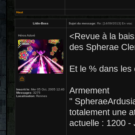
Haut
Little-Boss
Sujet du message:
Re: [14/09/2013] En vrac
<Revue à la bai
Héros Adoré
des Spherae Cle
Et le % dans les 
Armement
Inscrit le:
Mer 05 Oct, 2005 12:40
Messages:
3275
Localisation:
Rennes
" SpheraeArdusi
totalement une a
actuelle : 1200 -