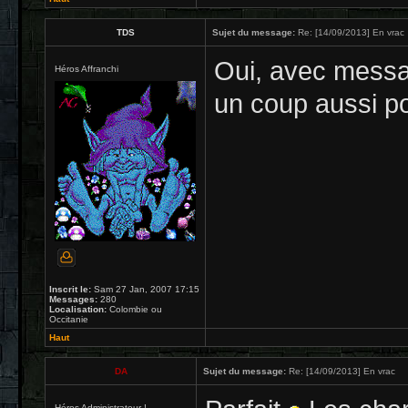
TDS
Sujet du message:
Re: [14/09/2013] En vrac
Oui, avec messag
Héros Affranchi
un coup aussi po
Inscrit le:
Sam 27 Jan, 2007 17:15
Messages:
280
Localisation:
Colombie ou
Occitanie
Haut
DA
Sujet du message:
Re: [14/09/2013] En vrac
Héros Administrateur !