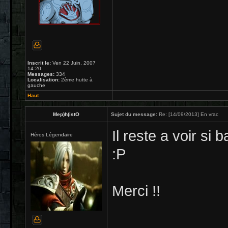
Inscrit le:
Ven 22 Juin, 2007
14:20
Messages:
334
Localisation:
2ème hutte à
gauche
Haut
Mep)h(istO
Sujet du message:
Re: [14/09/2013] En vrac
Il reste a voir si
Héros Légendaire
:P
Merci !!