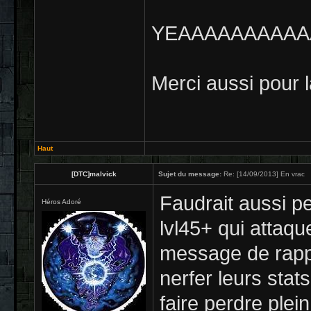
YEAAAAAAAAAAA
Merci aussi pour l
Haut
[DTC]malvick
Sujet du message:
Re: [14/09/2013] En vrac
Faudrait aussi p
Héros Adoré
lvl45+ qui attaqu
message de rappel
nerfer leurs stat
faire perdre plei