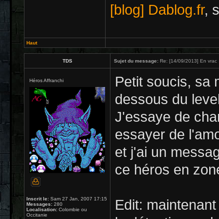
[blog] Dablog.fr
, 
Haut
TDS
Sujet du message:
Re: [14/09/2013] En vrac
Petit soucis, sa
Héros Affranchi
dessous du level
J'essaye de cha
essayer de l'amo
et j'ai un messa
ce héros en zone
Inscrit le:
Sam 27 Jan, 2007 17:15
Edit: maintenant
Messages:
280
Localisation:
Colombie ou
Occitanie