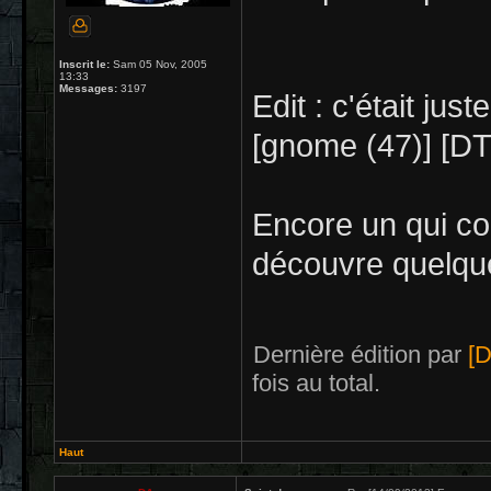
Inscrit le:
Sam 05 Nov, 2005
13:33
Messages:
3197
Edit : c'était jus
[gnome (47)] [DT
Encore un qui con
découvre quelque
Dernière édition par
[
fois au total.
Haut