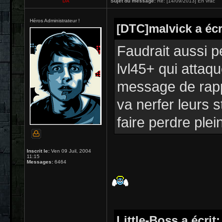
DA
Sujet du message:
Re: [14/09/2013] En vrac
Héros Administrateur !
[DTC]malvick a écr
Faudrait aussi p
lvl45+ qui attaq
message de rappe
va nerfer leurs s
faire perdre plei
Inscrit le:
Ven 09 Juil, 2004
11:15
Messages:
6464
Little-Boss a écrit: