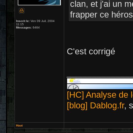
clan, et j'ai un
frapper ce héros
Inscrit le:
Ven 09 Juil, 2004
11:15
Messages:
6464
C'est corrigé
_____________
[HC] Analyse de l
[blog] Dablog.fr
, 
Haut