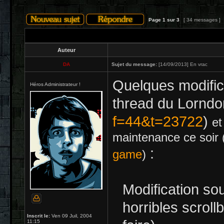
Page
1
sur
3
[ 34 messages ]
Auteur
DA
Sujet du message:
[14/09/2013] En vrac
Quelques modific
Héros Administrateur !
thread du Lorndor
f=44&t=23722
)
et
maintenance ce soir 
:
game
)
Modification s
horribles scroll
Inscrit le:
Ven 09 Juil, 2004
11:15