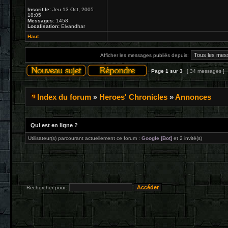
Inscrit le:
Jeu 13 Oct, 2005
18:05
Messages:
1458
Localisation:
Elvandhar
Haut
Afficher les messages publiés depuis:
Page
1
sur
3
[ 34 messages ]
Index du forum
»
Heroes' Chronicles
»
Annonces
Qui est en ligne ?
Utilisateur(s) parcourant actuellement ce forum :
Google [Bot]
et 2 invité(s)
Rechercher pour: