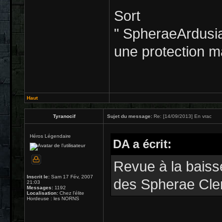
Sort
" SpheraeArdusia
une protection 
Haut
Tyranocif
Sujet du message:
Re: [14/09/2013] En vrac
Héros Légendaire
DA a écrit:
Revue à la bais
Inscrit le:
Sam 17 Fév, 2007
des Spherae Cle
21:03
Messages:
1192
Localisation:
Chez l'élite
Hordeuse : les NORNS