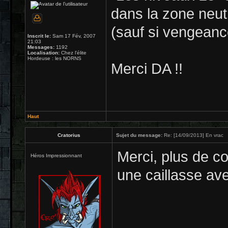
dans la zone neutr
(sauf si vengeanc
Inscrit le:
Sam 17 Fév, 2007
21:03
Messages:
1192
Localisation:
Chez l'élite
Hordeuse : les NORNS
Merci DA !!
Haut
Cratorius
Sujet du message:
Re: [14/09/2013] En vrac
Merci, plus de c
Héros Impressionnant
une caillasse avec