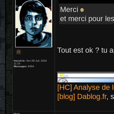
Merci
et merci pour le
Tout est ok ? tu a
Inscrit le:
Ven 09 Juil, 2004
11:15
_____________
Messages:
6464
[HC] Analyse de l
[blog] Dablog.fr
, 
Haut