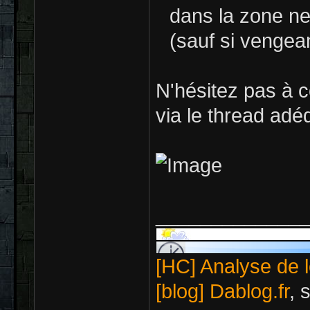
dans la zone neu
(sauf si vengea
N'hésitez pas à 
via le thread adé
_____________
[HC] Analyse de l
[blog] Dablog.fr
, 