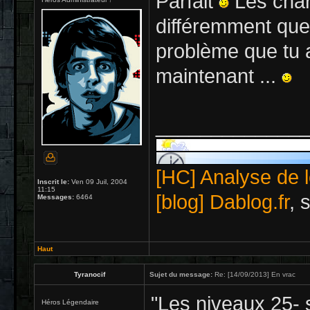
Parfait
Les char
différemment que 
problème que tu a
maintenant ...
_____________
[HC] Analyse de l
Inscrit le:
Ven 09 Juil, 2004
11:15
[blog] Dablog.fr
, 
Messages:
6464
Haut
Tyranocif
Sujet du message:
Re: [14/09/2013] En vrac
"Les niveaux 25-
Héros Légendaire