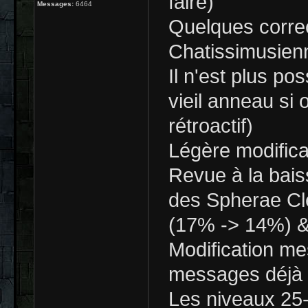
faire)
Messages:
6464
Quelques corre
Chatissimusien
Il n'est plus po
vieil anneau si
rétroactif)
Légère modifica
Revue à la bai
des Spherae Cl
(17% -> 14%) &
Modification me
messages déjà l
Les niveaux 25