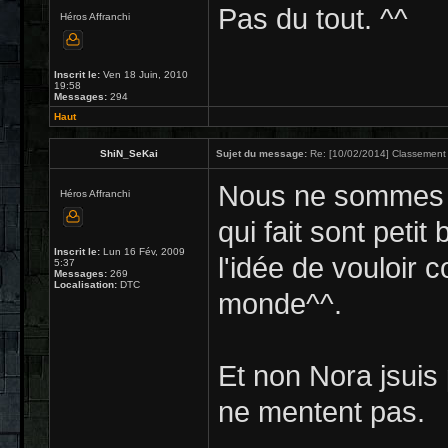
Pas du tout. ^^
Héros Affranchi
Inscrit le:
Ven 18 Juin, 2010
19:58
Messages:
294
Haut
ShiN_SeKai
Sujet du message:
Re: [10/02/2014] Classement 
Nous ne sommes q
Héros Affranchi
qui fait sont pet
Inscrit le:
Lun 16 Fév, 2009
l'idée de vouloir 
5:37
Messages:
269
Localisation:
DTC
monde^^.
Et non Nora jsuis p
ne mentent pas.