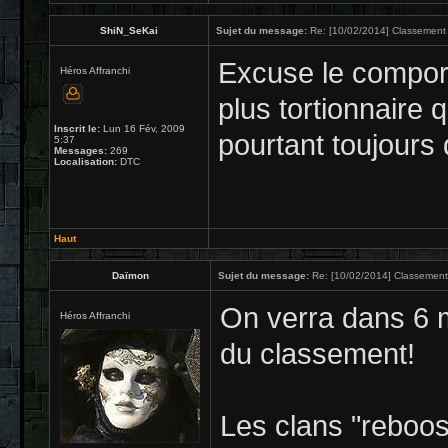
ShiN_SeKai
Sujet du message:
Re: [10/02/2014] Classement 
Excuse le compor
Héros Affranchi
plus tortionnaire q
Inscrit le:
Lun 16 Fév, 2009
pourtant toujours 
5:37
Messages:
269
Localisation:
DTC
Haut
Daïmon
Sujet du message:
Re: [10/02/2014] Classement
On verra dans 6 mo
Héros Affranchi
du classement!
Les clans "reboos