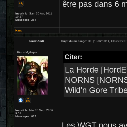
être pas dans 6 m
Inscrit le:
Sam 30 Avr, 2011
10:27
Messages:
254
Haut
TouChAmO
Sujet du message:
Re: [10/02/2014] Classement 
Héros Mythique
Citer:
La Horde [HordE
NORNS [NORNS]
Wild'n Gore Trib
Inscrit le:
Mar 05 Sep, 2006
9:51
Messages:
627
Les WGT nous avai