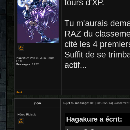
tours d'XP.
Tu m'aurais dema
RAZ du classement)
cité les 4 premier
Suffit de se trimb
Inscrit le:
Ven 09 Juin, 2006
17:03
actif...
Messages:
1722
Haut
yuya
Sujet du message:
Re: [10/02/2014] Classement 
Héros Ridicule
Hagakure a écrit: