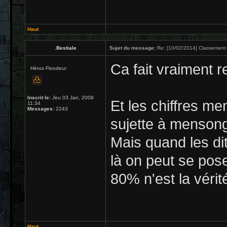
Haut
.Bestiale
Sujet du message:
Re: [10/02/2014] Classement 
Ca fait vraiment
Héros Floodeur
Inscrit le:
Jeu 03 Jan, 2008
Et les chiffres men
11:34
Messages:
2243
sujette à mensong
Mais quand les dit
là on peut se pose
80% n'est la véri
Haut