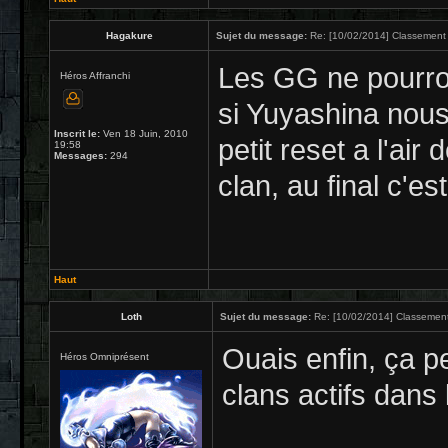
Hagakure
Sujet du message:
Re: [10/02/2014] Classement 
Les GG ne pourron
Héros Affranchi
si Yuyashina nous
Inscrit le:
Ven 18 Juin, 2010
petit reset a l'ai
19:58
Messages:
294
clan, au final c'
Haut
Loth
Sujet du message:
Re: [10/02/2014] Classement
Ouais enfin, ça p
Héros Omniprésent
clans actifs dans 