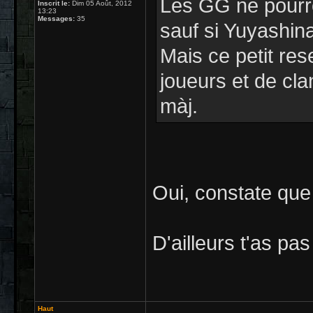
Les GG ne pourro
Inscrit le:
Dim 05 Août, 2012
13:23
Messages:
35
sauf si Yuyashin
Mais ce petit res
joueurs et de cla
màj.
Oui, constate que 
D'ailleurs t'as p
Haut