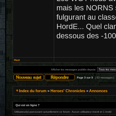
mais les NORNS s
fulgurant au class
HordE... Quel cla
dessous des -1000
Haut
Afficher les messages publiés depuis:
Page
3
sur
5
[ 63 messages ]
Index du forum
»
Heroes' Chronicles
»
Annonces
Qui est en ligne ?
Utilisateur(s) parcourant actuellement ce forum : Aucun utilisateur inscrit et 1 invité