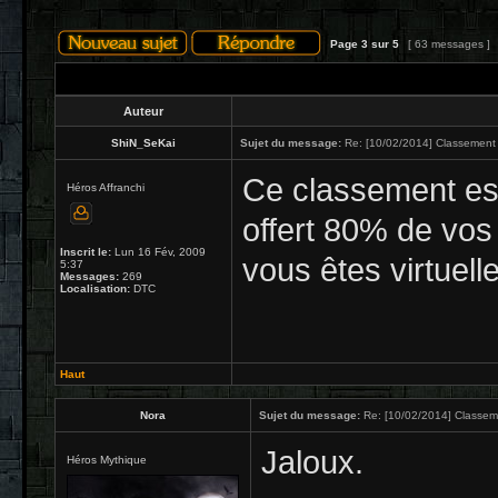
Page
3
sur
5
[ 63 messages ]
Auteur
ShiN_SeKai
Sujet du message:
Re: [10/02/2014] Classement 
Ce classement es
Héros Affranchi
offert 80% de vos 
Inscrit le:
Lun 16 Fév, 2009
vous êtes virtuel
5:37
Messages:
269
Localisation:
DTC
Haut
Nora
Sujet du message:
Re: [10/02/2014] Classem
Jaloux.
Héros Mythique