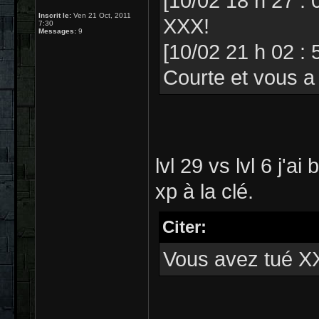
[10/02 18 h 27 : 
Inscrit le:
Ven 21 Oct, 2011
XXX!
7:30
Messages:
9
[10/02 21 h 02 :
Courte et vous a 
lvl 29 vs lvl 6 j'a
xp à la clé.
Citer:
Vous avez tué X