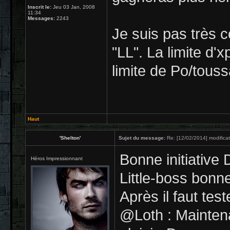
Inscrit le:
Jeu 03 Jan, 2008
11:34
Messages:
2243
Je suis pas très c
"LL". La limite d
limite de Po/toussa
Haut
'Shelton'
Sujet du message:
Re: [12/02/2014] modificat
Bonne initiative 
Héros Impressionnant
Little-boss bonne
Après il faut tes
@Loth : Maintena