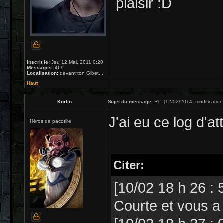
plaisir :D
Inscrit le:
Jeu 12 Mai, 2011 0:20
Messages:
469
Localisation:
devant ton Gibet...
Haut
Korlin
Sujet du message:
Re: [12/02/2014] modification
J'ai eu ce log d'at
Héros de pacotille
Citer:
[10/02 18 h 26 :
Courte et vous a 