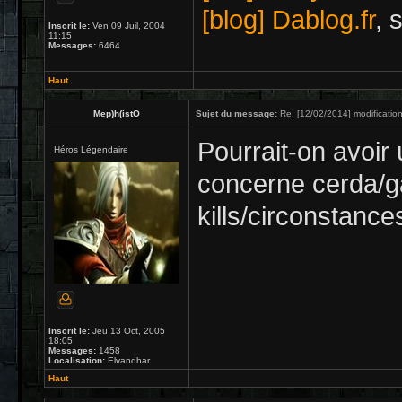
[blog] Dablog.fr
, 
Inscrit le:
Ven 09 Juil, 2004
11:15
Messages:
6464
Haut
Mep)h(istO
Sujet du message:
Re: [12/02/2014] modificatio
Pourrait-on avoir 
Héros Légendaire
concerne cerda/ga
kills/circonstanc
Inscrit le:
Jeu 13 Oct, 2005
18:05
Messages:
1458
Localisation:
Elvandhar
Haut