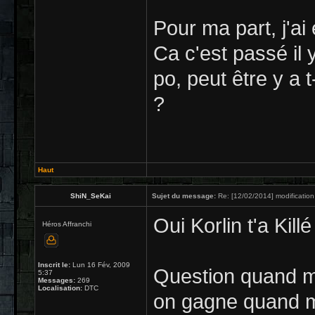
Pour ma part, j'a
Ca c'est passé il 
po, peut être y a 
?
Haut
ShiN_SeKai
Sujet du message:
Re: [12/02/2014] modification
Oui Korlin t'a Kill
Héros Affranchi
Inscrit le:
Lun 16 Fév, 2009
Question quand m
5:37
Messages:
269
Localisation:
DTC
on gagne quand m