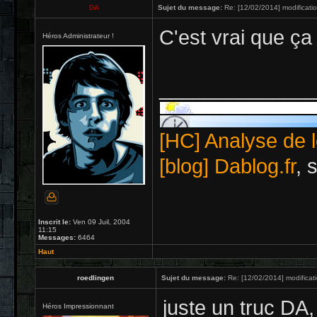
DA
Sujet du message:
Re: [12/02/2014] modificati
C'est vrai que ç
Héros Administrateur !
_____________
[HC] Analyse de l
[blog] Dablog.fr
, 
Inscrit le:
Ven 09 Juil, 2004
11:15
Messages:
6464
Haut
roedlingen
Sujet du message:
Re: [12/02/2014] modificat
juste un truc DA,
Héros Impressionnant