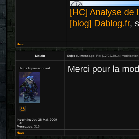
[HC] Analyse de l
[blog] Dablog.fr
, 
Haut
Malain
Sujet du message:
Re: [12/02/2014] modification
Merci pour la modi
Héros Impressionnant
Inscrit le:
Jeu 28 Mai, 2009
0:43
Messages:
316
Haut