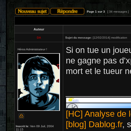
Page
1
sur
3
[ 34 messages ]
Auteur
DA
Sujet du message:
[12/02/2014] modification
Si on tue un joue
Héros Administrateur !
ne gagne pas d'xp
mort et le tueur n
_____________
[HC] Analyse de l
[blog] Dablog.fr
, 
Inscrit le:
Ven 09 Juil, 2004
11:15