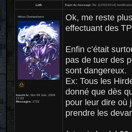
Loth
Sujet du message:
Re: [12/02/2014] modificatio
Ok, me reste plus
Héros Omniprésent
effectuant des TP
Enfin c'était sur
pas de tuer des pe
sont dangereux.
Ex: Tous les Hirde
donné que dès que 
Inscrit le:
Ven 09 Juin, 2006
17:03
pour leur dire où 
Messages:
1722
prendre les devan