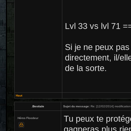
Lvl 33 vs lvl 71 
Si je ne peux pas
directement, il/el
de la sorte.
Haut
.Bestiale
Sujet du message:
Re: [12/02/2014] modification
Tu peux te protége
Héros Floodeur
gagneras plus rie