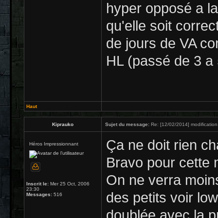
hyper opposé a la
qu'elle soit corr
de jours de VA c
HL (passé de 3 a 
Haut
Kiprauko
Sujet du message:
Re: [12/02/2014] modification
Ça ne doit rien ch
Héros Impressionnant
Bravo pour cette 
On ne verra moin
Inscrit le:
Mer 25 Oct, 2006
23:30
des petits voir lo
Messages:
516
doublée avec la p