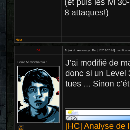
(et puis les lvl 30
8 attaques!)
Haut
DA
Sujet du message:
Re: [12/02/2014] modificati
J'ai modifié de 
Héros Administrateur !
donc si un Level 3
tues ... Sinon c'é
_____________
[HC] Analyse de l