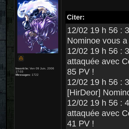
Citer:
12/02 19 h 56 : 
Nominoe vous a c
12/02 19 h 56 : 
attaquée avec Co
Inscrit le:
Ven 09 Juin, 2006
85 PV !
17:03
Messages:
1722
12/02 19 h 56 : 
[HirDeor] Nomin
12/02 19 h 56 : 
attaquée avec Co
41 PV !