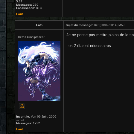
5:37
Messages:
269
Localisation:
DTC
Haut
Loth
Sujet du message:
Re: [20/02/2014] MAJ
Je ne pense pas mettre plains de la sph
Héros Omniprésent
Les 2 étaient nécessaires.
Inscrit le:
Ven 09 Juin, 2006
17:03
Messages:
1722
Haut