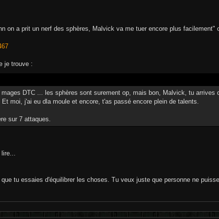
nnnn on a prit un nerf des sphères, Malvick va me tuer encore plus facilement" 
467
 je trouve :
 mages DTC ... les sphères sont surement op, mais bon, Malvick, tu arrives de
Et moi, j'ai eu dla moule et encore, t'as passé encore plein de talents.
ère sur 7 attaques.
ire...
n que tu essaies d'équilibrer les choses. Tu veux juste que personne ne puisse 