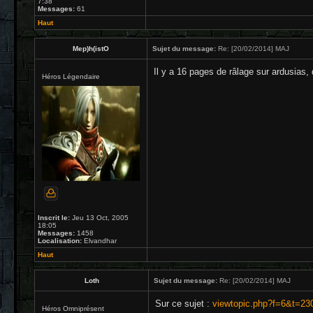
7:38
Messages:
61
Haut
Mep)h(istO
Sujet du message:
Re: [20/02/2014] MAJ
Il y a 16 pages de râlage sur ardusias, d
Héros Légendaire
Inscrit le:
Jeu 13 Oct, 2005
18:05
Messages:
1458
Localisation:
Elvandhar
Haut
Loth
Sujet du message:
Re: [20/02/2014] MAJ
Sur ce sujet :
viewtopic.php?f=6&t=23
Héros Omniprésent