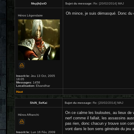
Mep)h(istO
Sujet du message:
Re: [20/02/2014] MAJ
Oh mince, je suis démasqué. Donc du cou
Héros Légendaire
Inscrit le:
Jeu 13 Oct, 2005
18:05
Messages:
1458
Localisation:
Elvandhar
Haut
ShiN_SeKai
Sujet du message:
Re: [20/02/2014] MAJ
On ce calme les louloutes, au lieux de v
Héros Affranchi
nerf comme il fallait, les assassins aus
pas rien, donc chacun y trouve son comp
vont dans le bon sens générale du jeu ap
Inscrit le:
Lun 16 Fév, 2009