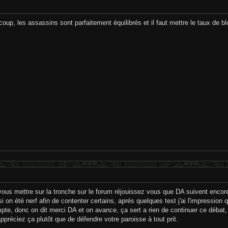
p, les assassins sont parfaitement équilibrés et il faut mettre le taux de bl
ous mettre sur la tronche sur le forum réjouissez vous que DA suivent encore l
si on été nerf afin de contenter certains, aprés quelques test j'ai l'impressi
te, donc on dit merci DA et on avance, ça sert a rien de continuer ce débat, 
préciez ça plutôt que de défendre votre paroisse à tout prit.