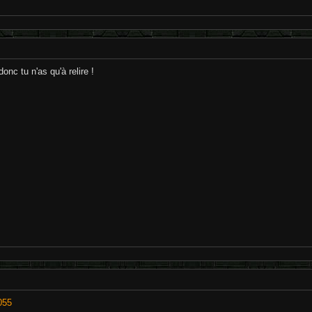
onc tu n'as qu'à relire !
055