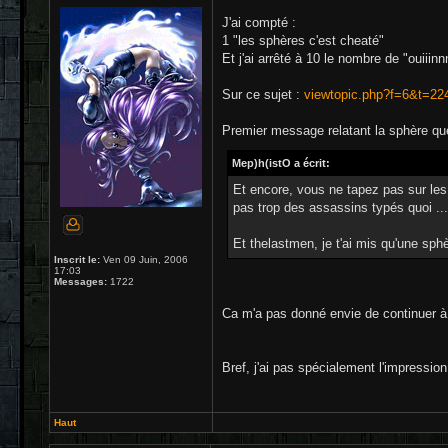
J'ai compté :
1 "les sphères c'est cheaté"
Et j'ai arrêté à 10 le nombre de "ouiii
Sur ce sujet :
viewtopic.php?f=6&t=22
Premier message relatant la sphère que
Mep)h(istO a écrit:
Et encore, vous ne tapez pas sur les
pas trop des assassins typés quoi ... 
Et thelastmen, je t'ai mis qu'une sph
Inscrit le:
Ven 09 Juin, 2006
17:03
Messages:
1722
Ca m'a pas donné envie de continuer à l
Bref, j'ai pas spécialement l'impressio
Haut