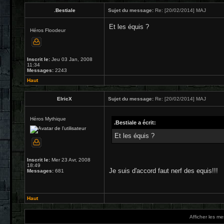
.Bestiale
Sujet du message:
Re: [20/02/2014] MAJ
Et les équis ?
Héros Floodeur
Inscrit le:
Jeu 03 Jan, 2008
11:34
Messages:
2243
Haut
ElricX
Sujet du message:
Re: [20/02/2014] MAJ
Héros Mythique
.Bestiale a écrit:
Et les équis ?
Inscrit le:
Mer 23 Avr, 2008
18:49
Je suis d'accord faut nerf des equis!!!
Messages:
681
Haut
Afficher les m