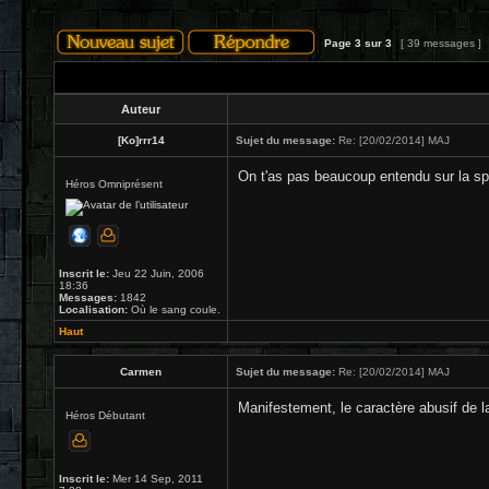
Page
3
sur
3
[ 39 messages ]
Auteur
[Ko]rrr14
Sujet du message:
Re: [20/02/2014] MAJ
On t'as pas beaucoup entendu sur la sph
Héros Omniprésent
Inscrit le:
Jeu 22 Juin, 2006
18:36
Messages:
1842
Localisation:
Où le sang coule.
Haut
Carmen
Sujet du message:
Re: [20/02/2014] MAJ
Manifestement, le caractère abusif de 
Héros Débutant
Inscrit le:
Mer 14 Sep, 2011