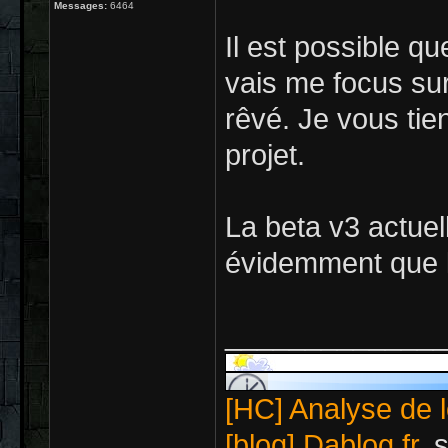
Messages:
6464
Il est possible que
vais me focus sur
rêvé. Je vous tie
projet.
La beta v3 actuell
évidemment que l
_____________
[HC] Analyse de l
[blog] Dablog.fr
, 