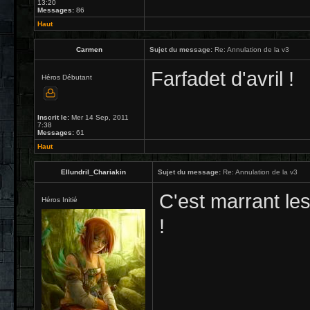
13:20
Messages:
86
Haut
Carmen
Sujet du message:
Re: Annulation de la v3
Farfadet d'avril !
Héros Débutant
Inscrit le:
Mer 14 Sep, 2011
7:38
Messages:
61
Haut
Ellundril_Chariakin
Sujet du message:
Re: Annulation de la v3
C'est marrant les
Héros Initié
!