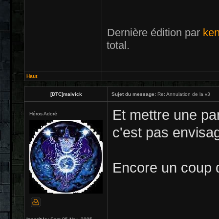
Dernière édition par
ken
total.
Haut
[DTC]malvick
Sujet du message:
Re: Annulation de la v3
Et mettre une par
Héros Adoré
c'est pas envisa
Encore un coup de