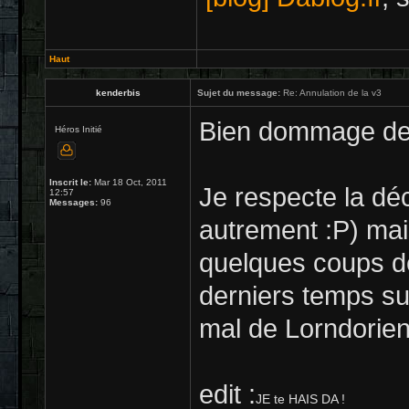
Haut
kenderbis
Sujet du message:
Re: Annulation de la v3
Bien dommage de vo
Héros Initié
Inscrit le:
Mar 18 Oct, 2011
Je respecte la déc
12:57
Messages:
96
autrement :P) mais
quelques coups d
derniers temps su
mal de Lorndorien
edit :
JE te HAIS DA !