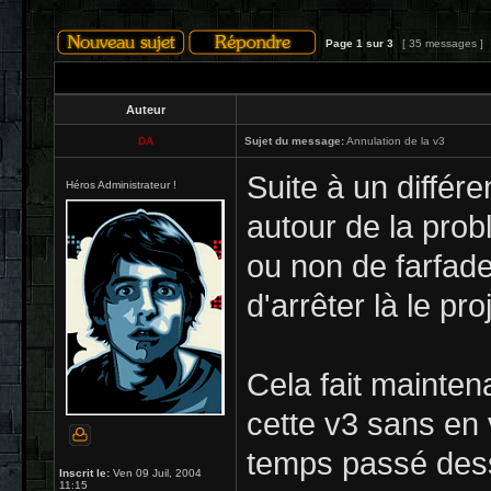
Page
1
sur
3
[ 35 messages ]
Auteur
DA
Sujet du message:
Annulation de la v3
Suite à un diffé
Héros Administrateur !
autour de la pro
ou non de farfad
d'arrêter là le proj
Cela fait mainten
cette v3 sans en
temps passé dessu
Inscrit le:
Ven 09 Juil, 2004
11:15