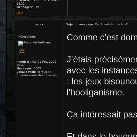
Inscrit le:
Sam 05 Nov, 2005
13:33
Messages:
3197
Haut
arrak
Sujet du message:
Re: Annulation de la v3
Comme c'est dom
Héros Adoré
J'étais préciséme
Inscrit le:
Mar 01 Fév, 2005
16:47
avec les instance
Messages:
4683
Localisation:
Hérault de
l'Internationale des Humbles
: les jeux bisoun
l'hooliganisme.
Ça intéressait pa
Et dans le bouque