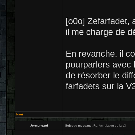
[o0o] Zefarfadet,
il me charge de d
En revanche, il co
pourparlers avec 
de résorber le diff
farfadets sur la V
Haut
Jormungard
Sujet du message:
Re: Annulation de la v3