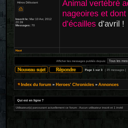
Animal vertébré a
Héros Débutant
nageoires et dont 
Inscrit le:
Mar 10 Avr, 2012
d'écailles
d'avril !
20:39
Messages:
70
Haut
Afficher les messages publiés depuis:
Page
1
sur
3
[ 35 messages ]
Index du forum
»
Heroes' Chronicles
»
Annonces
Qui est en ligne ?
Utilisateur(s) parcourant actuellement ce forum : Aucun utilisateur inscrit et 1 invité