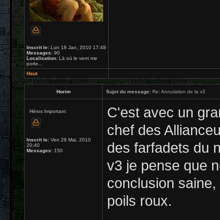
Inscrit le:
Lun 18 Jan, 2010 17:48
Messages:
90
Localisation:
Là où le vent me
porte...
Haut
Horim
Sujet du message:
Re: Annulation de la v3
C'est avec un gra
Héros Important
chef des Alliance
Inscrit le:
Ven 28 Mai, 2010
des farfadets du n
20:40
Messages:
150
v3 je pense que n
conclusion saine, 
poils roux.