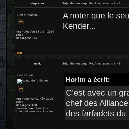
Hagakure
Sujet du message:
Re: Annulation de la v3
A noter que le se
Héros Affranchi
Kender...
Inscrit le:
Ven 18 Juin, 2010
19:58
Messages:
294
Haut
arrak
Sujet du message:
Re: Annulation de la v3
Héros Adoré
Horim a écrit:
C'est avec un gr
Inscrit le:
Mar 01 Fév, 2005
chef des Allianc
16:47
Messages:
4683
Localisation:
Hérault de
des farfadets du 
l'Internationale des Humbles