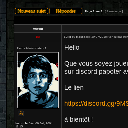
Page
1
sur
1
[ 1 message ]
Auteur
DA
Sujet du message:
[29/07/2018] venez papoter 
Hello
Héros Administrateur !
Que vous soyez joueu
sur discord papoter a
Le lien
https://discord.gg/9
à bientôt !
Inscrit le:
Ven 09 Juil, 2004
11:15