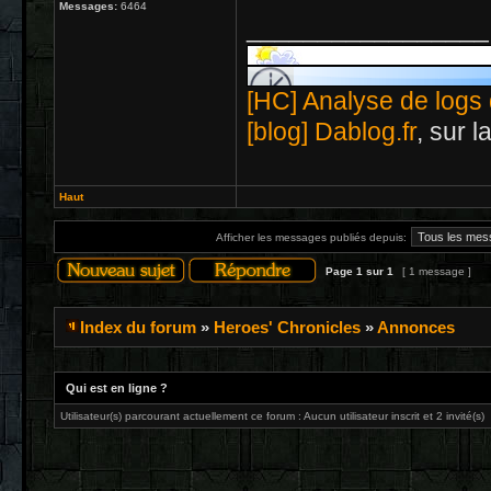
Messages:
6464
_________________
[HC] Analyse de logs 
[blog] Dablog.fr
, sur 
Haut
Afficher les messages publiés depuis:
Page
1
sur
1
[ 1 message ]
Index du forum
»
Heroes' Chronicles
»
Annonces
Qui est en ligne ?
Utilisateur(s) parcourant actuellement ce forum : Aucun utilisateur inscrit et 2 invité(s)