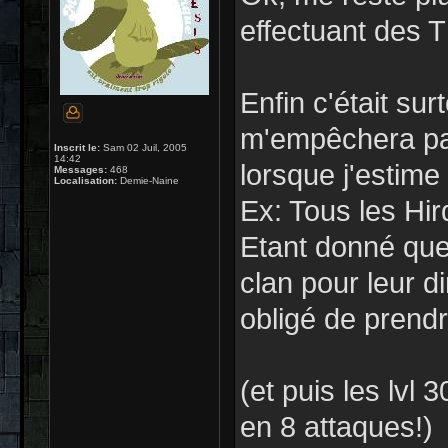
effectuant des T
Enfin c'était su
m'empêchera pas
Inscrit le:
Sam 02 Juil, 2005
14:42
lorsque j'estime
Messages:
468
Localisation:
Demie-Naine
Ex: Tous les Hir
Etant donné que 
clan pour leur di
obligé de prendr
(et puis les lvl 3
en 8 attaques!)