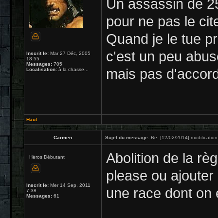
Un assassin de 2
pour ne pas le ci
Quand je le tue p
c'est un peu abusé
Inscrit le:
Mar 27 Déc, 2005
18:55
Messages:
705
mais pas d'accord
Localisation:
à la chasse...
Haut
Carmen
Sujet du message:
Re: [12/02/2014] modification
Abolition de la rè
Héros Débutant
please ou ajouter
Inscrit le:
Mer 14 Sep, 2011
une race dont on e
7:38
Messages:
61