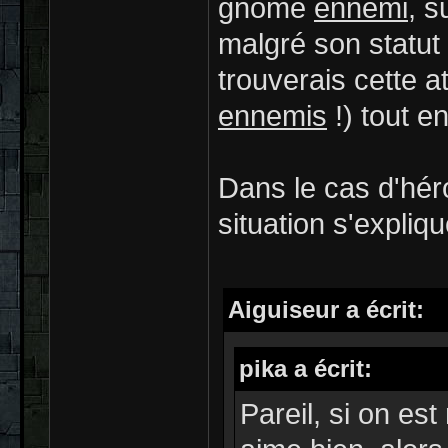
gnome
ennemi
, s
malgré son statut 
trouverais cette a
ennemis
!) tout e
Dans le cas d'hér
situation s'expliq
Aiguiseur a écrit:
pika a écrit:
Pareil, si on es