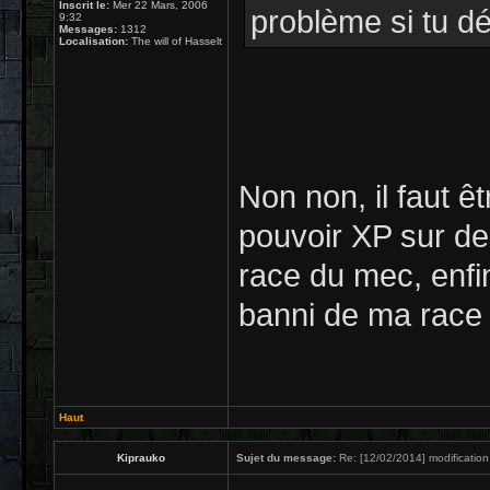
Inscrit le:
Mer 22 Mars, 2006
problème si tu dé
9:32
Messages:
1312
Localisation:
The will of Hasselt
Non non, il faut ê
pouvoir XP sur des
race du mec, enfi
banni de ma race
Haut
Kiprauko
Sujet du message:
Re: [12/02/2014] modification