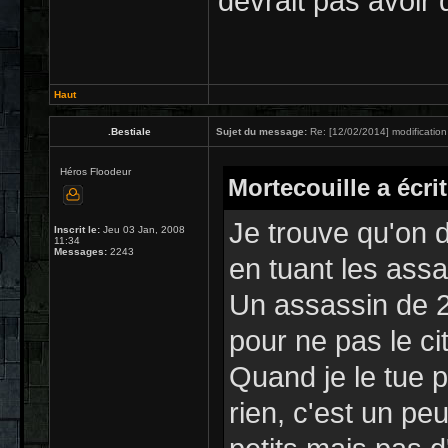
devrait pas avoir 
Haut
.Bestiale
Sujet du message:
Re: [12/02/2014] modification
Héros Floodeur
Mortecouille a écrit
Je trouve qu'on
Inscrit le:
Jeu 03 Jan, 2008
11:34
Messages:
2243
en tuant les assa
Un assassin de 
pour ne pas le c
Quand je le tue 
rien, c'est un pe