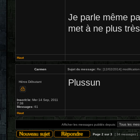
Je parle même pa
met à ne plus très
Haut
Carmen
Sujet du message:
Re: [12/02/2014] modification
Plussun
Héros Débutant
Inscrit le:
Mer 14 Sep, 2011
7:38
Messages:
61
Haut
Afficher les messages publiés depuis:
Page
2
sur
3
[ 34 messages ]