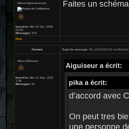
Faites un schéma
Héros Impressionnant
Inscrit le:
Mer 25 Oct, 2006
23:30
Messages:
516
Haut
Carmen
Sujet du message:
Re: [12/02/2014] modification
Héros Débutant
Aiguiseur a écrit:
Inscrit le:
Mer 14 Sep, 2011
pika a écrit:
7:38
Messages:
61
d'accord avec 
On peut tres bi
une personne de