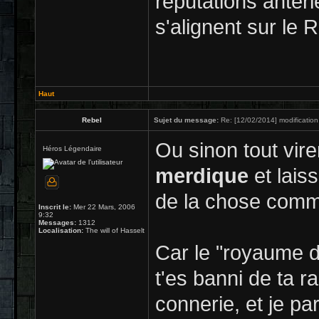
réputations antéri
s'alignent sur le 
Haut
Rebel
Sujet du message:
Re: [12/02/2014] modification
Ou sinon tout vir
Héros Légendaire
merdique
et lais
de la chose comme
Inscrit le:
Mer 22 Mars, 2006
9:32
Messages:
1312
Localisation:
The will of Hasselt
Car le "royaume d
t'es banni de ta r
connerie, et je p