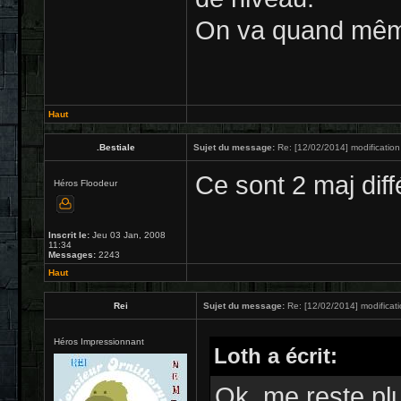
On va quand même 
Haut
.Bestiale
Sujet du message:
Re: [12/02/2014] modification
Ce sont 2 maj diff
Héros Floodeur
Inscrit le:
Jeu 03 Jan, 2008
11:34
Messages:
2243
Haut
Rei
Sujet du message:
Re: [12/02/2014] modificat
Héros Impressionnant
Loth a écrit:
Ok, me reste pl