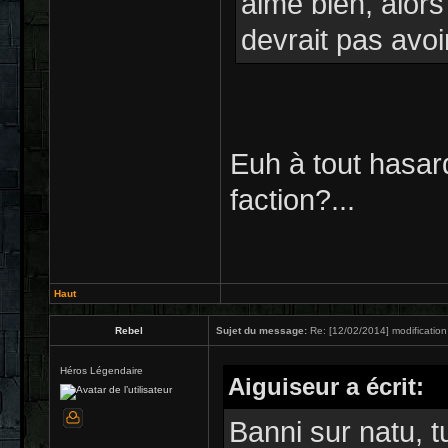
aime bien, alor
devrait pas avoi
Euh à tout hasar
faction?...
Haut
Rebel
Sujet du message:
Re: [12/02/2014] modification
Héros Légendaire
Aiguiseur a écrit:
Banni sur natu, 