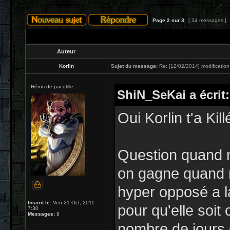
Page
2
sur
3
[ 34 messages ]
Auteur
Korlin
Sujet du message:
Re: [12/02/2014] modification
Héros de pacotille
ShiN_SeKai a écrit:
Oui Korlin t'a Kil
Question quand 
on gagne quand 
hyper opposé a l
Inscrit le:
Ven 21 Oct, 2011
pour qu'elle soit
7:30
Messages:
9
nombre de jours