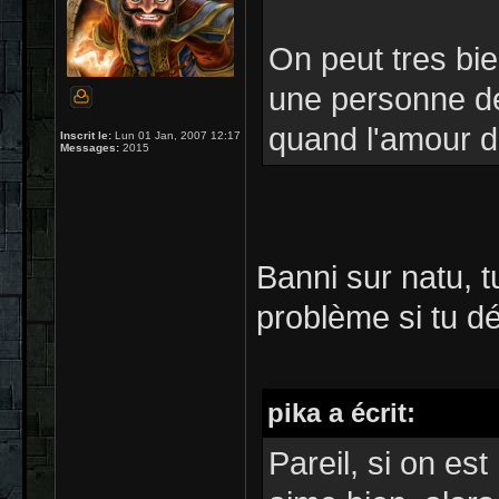
On peut tres bi
une personne de
quand l'amour do
Inscrit le:
Lun 01 Jan, 2007 12:17
Messages:
2015
Banni sur natu, 
problème si tu dé
pika a écrit:
Pareil, si on es