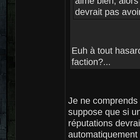
aime bien, alor
devrait pas avoi
Euh à tout hasar
faction?...
Je ne comprends p
suppose que si un 
réputations devra
automatiquement (