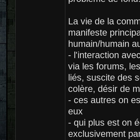
La vie de la com
manifeste principa
humain/humain au
- l'interaction av
via les forums, l
liés, suscite des s
colère, désir de 
- ces autres on e
eux
- qui plus est on
exclusivement par