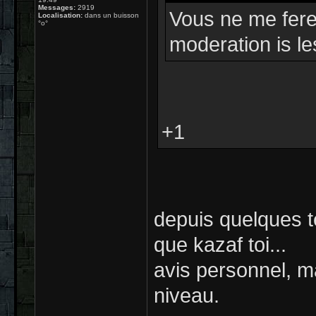
Messages:
2919
Vous ne me fere
Localisation:
dans un buisson
°o°
moderation is l
+1
depuis quelques 
que kazaf toi...
avis personnel, 
niveau.