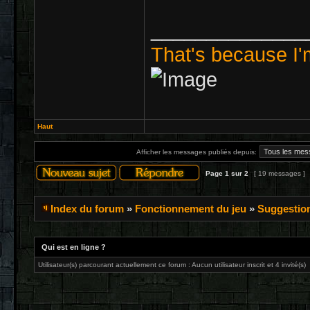
______________
That's because I'
Haut
Afficher les messages publiés depuis:
Page
1
sur
2
[ 19 messages ]
Index du forum
»
Fonctionnement du jeu
»
Suggestio
Qui est en ligne ?
Utilisateur(s) parcourant actuellement ce forum : Aucun utilisateur inscrit et 4 invité(s)