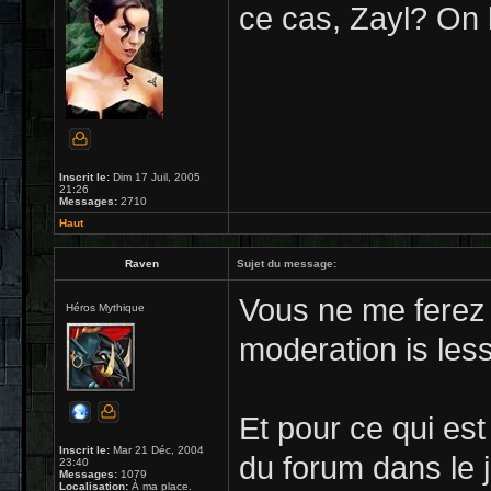
ce cas, Zayl? On 
Inscrit le:
Dim 17 Juil, 2005
21:26
Messages:
2710
Haut
Raven
Sujet du message:
Vous ne me ferez 
Héros Mythique
moderation is les
Et pour ce qui es
Inscrit le:
Mar 21 Déc, 2004
du forum dans le j
23:40
Messages:
1079
Localisation:
À ma place.