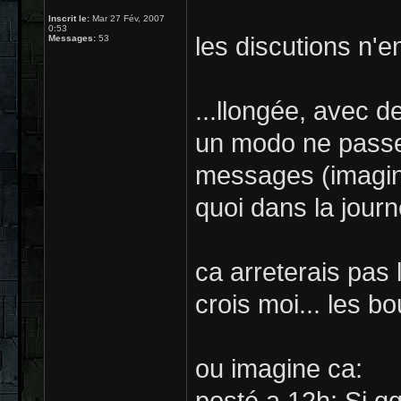
Inscrit le:
Mar 27 Fév, 2007
0:53
les discutions n'e
Messages:
53
...llongée, avec
un modo ne passe p
messages (imagine
quoi dans la journ
ca arreterais pas
crois moi... les bou
ou imagine ca: