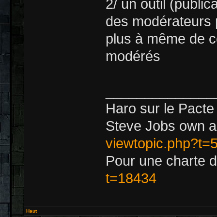
2/ un outil (public
des modérateurs p
plus à même de c
modérés
______________
Haro sur le Pacte
Steve Jobs own a 
viewtopic.php?t=
Pour une charte d
t=18434
Haut