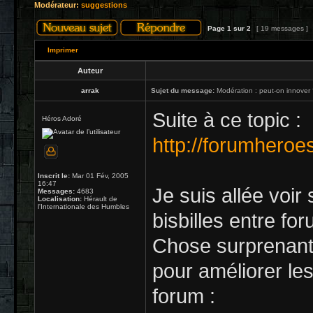
Modérateur:
suggestions
Page
1
sur
2
[ 19 messages ]
Imprimer
Auteur
arrak
Sujet du message:
Modération : peut-on innover
Suite à ce topic :
Héros Adoré
http://forumheroe
Inscrit le:
Mar 01 Fév, 2005
16:47
Je suis allée voir
Messages:
4683
Localisation:
Hérault de
l'Internationale des Humbles
bisbilles entre f
Chose surprenante
pour améliorer le
forum :