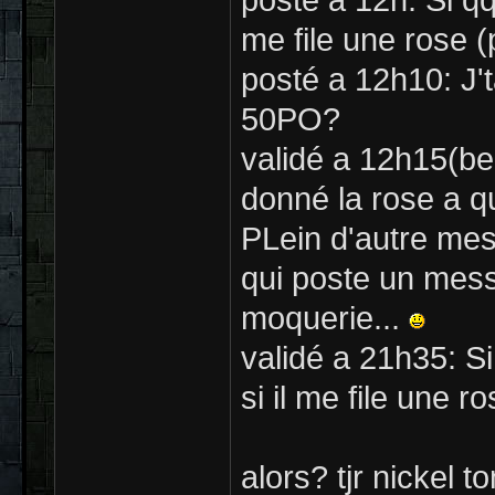
posté a 12h: Si qq
me file une rose 
posté a 12h10: J'
50PO?
validé a 12h15(ben
donné la rose a
PLein d'autre mes
qui poste un mes
moquerie...
validé a 21h35: S
si il me file une r
alors? tjr nickel t