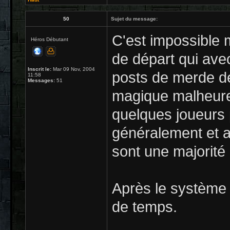
50
Sujet du message:
C'est impossible 
Héros Débutant
de départ qui ave
Inscrit le:
Mar 09 Nov, 2004
posts de merde de
11:58
Messages:
51
magique malheureu
quelques joueurs 
généralement et au
sont une majorit
Après le système 
de temps.