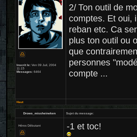
2/ Ton outil de mo
comptes. Et oui, i
reban etc. Ca ser
plus ton outil ou
que contrairement
personnes "modér
Inscrit le:
Ven 09 Juil, 2004
11:15
compte ...
Messages:
6464
Haut
Drows_missheineken
Sujet du message:
-1 et toc!
Héros Débutant