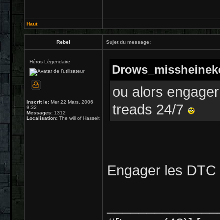
Haut
Rebel
Sujet du message:
Héros Légendaire
Drows_missheineken
ou alors engager 
Inscrit le:
Mer 22 Mars, 2006
treads 24/7
9:32
Messages:
1312
Localisation:
The will of Hasselt
Engager les DTC 
______________