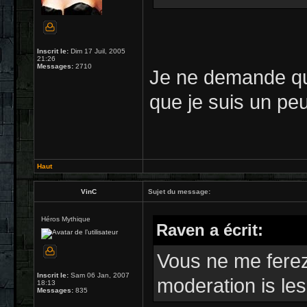
Inscrit le:
Dim 17 Juil, 2005
21:26
Messages:
2710
Je ne demande qu'
que je suis un peu
Haut
VinC
Sujet du message:
Héros Mythique
Raven a écrit:
Vous ne me ferez
Inscrit le:
Sam 06 Jan, 2007
moderation is le
18:13
Messages:
835