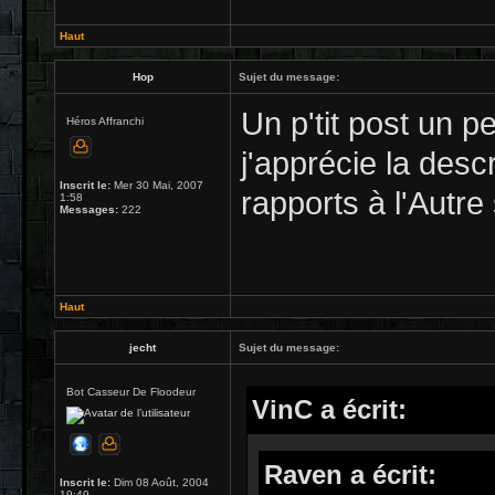
Haut
Hop
Sujet du message:
Un p'tit post un p
Héros Affranchi
j'apprécie la desc
Inscrit le:
Mer 30 Mai, 2007
rapports à l'Autre
1:58
Messages:
222
Haut
jecht
Sujet du message:
Bot Casseur De Floodeur
VinC a écrit:
Raven a écrit:
Inscrit le:
Dim 08 Août, 2004
19:49