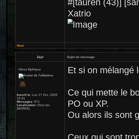
#[tauren (43)] [sa
Xatrio
Haut
Zayl
Sujet du message:
Et si on mélangé le
Héros Mythique
Ce qui mette le bo
Inscrit le:
Lun 17 Oct, 2005
15:41
PO ou XP.
Messages:
671
Localisation:
Chez les
[NORNS]
Ou alors ils sont g
Ceux qui sont trop