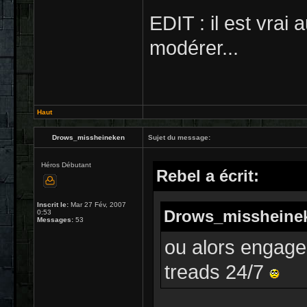
EDIT : il est vrai 
modérer...
Haut
Drows_missheineken
Sujet du message:
Héros Débutant
Rebel a écrit:
Inscrit le:
Mar 27 Fév, 2007
Drows_missheineke
0:53
Messages:
53
ou alors engager
treads 24/7