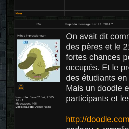
Haut
Rei
Sujet du message:
Re: IRL 2014 ?
On avait dit comme
Héros Impressionnant
des pères et le 21
fortes chances 
occupés. Et le p
des étudiants en
Mais un doodle es
participants et le
Inscrit le:
Sam 02 Juil, 2005
14:42
Messages:
468
Localisation:
Demie-Naine
http://doodle.c