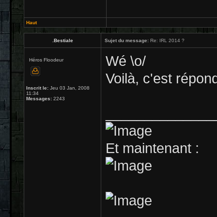
Haut
.Bestiale
Sujet du message:
Re: IRL 2014 ?
Wé \o/
Héros Floodeur
Voilà, c'est répo
Inscrit le:
Jeu 03 Jan, 2008
11:34
Messages:
2243
______________
Et maintenant :