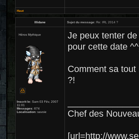
Haut
Illidane
Sujet du message:
Re: IRL 2014 ?
Je peux tenter de
Héros Mythique
pour cette date ^^)
Comment sa tout 
?!
______________
Inscrit le:
Sam 03 Fév, 2007
11:01
Messages:
674
Chef des Nouveau
Localisation:
savoie
[url=http://www.