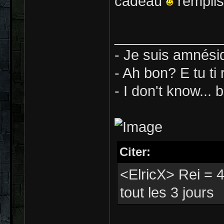
cadeau
remplis
_____________
- Je suis amnési
- Ah bon? E tu ti
- I don't know... b
Citer:
<ElricX> Rei = 4
tout les 3 jours