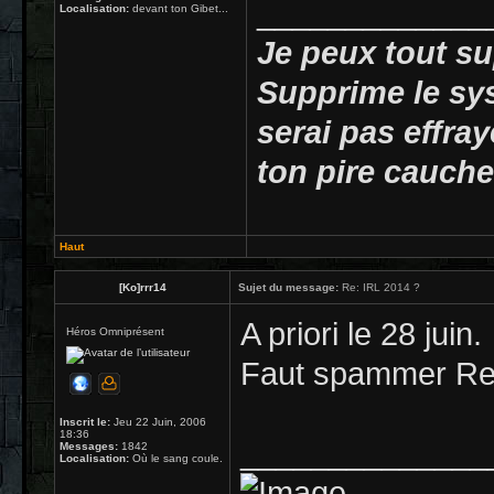
_____________
Localisation:
devant ton Gibet...
Je peux tout su
Supprime le sy
serai pas effray
ton pire cauche
Haut
[Ko]rrr14
Sujet du message:
Re: IRL 2014 ?
A priori le 28 juin.
Héros Omniprésent
Faut spammer Rei
Inscrit le:
Jeu 22 Juin, 2006
18:36
______________
Messages:
1842
Localisation:
Où le sang coule.