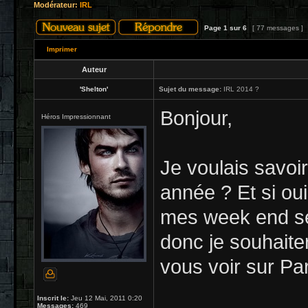
Modérateur:
IRL
Page
1
sur
6
[ 77 messages ]
Imprimer
Auteur
'Shelton'
Sujet du message:
IRL 2014 ?
Bonjour,
Héros Impressionnant
Je voulais savoir 
année ? Et si ou
mes week end se
donc je souhaite
vous voir sur Pa
Inscrit le:
Jeu 12 Mai, 2011 0:20
Messages:
469