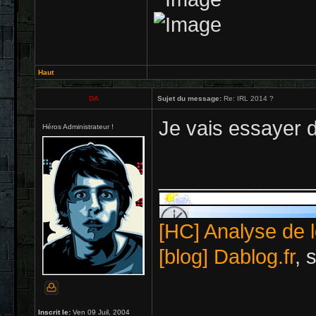
Haut
DA
Sujet du message:
Re: IRL 2014 ?
Je vais essayer d
Héros Administrateur !
_____________
[HC] Analyse de l
[blog] Dablog.fr
, 
Inscrit le:
Ven 09 Juil, 2004