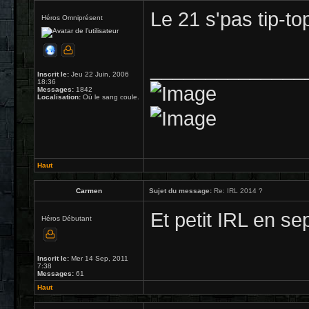
Le 21 s'pas tip-t
Héros Omniprésent
______________
Inscrit le:
Jeu 22 Juin, 2006
18:36
Messages:
1842
Localisation:
Où le sang coule.
Haut
Carmen
Sujet du message:
Re: IRL 2014 ?
Et petit IRL en s
Héros Débutant
Inscrit le:
Mer 14 Sep, 2011
7:38
Messages:
61
Haut