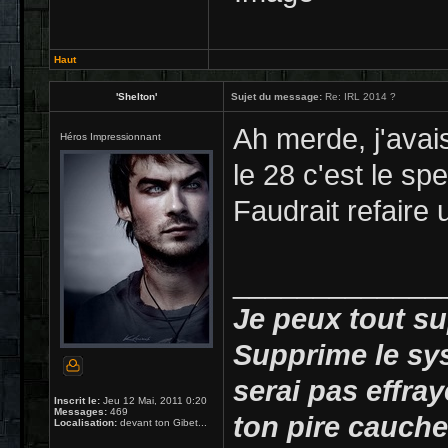
Haut
'Shelton'
Sujet du message:
Re: IRL 2014 ?
Ah merde, j'avai
Héros Impressionnant
le 28 c'est le s
Faudrait refaire 
_____________
Je peux tout su
Supprime le sy
serai pas effray
Inscrit le:
Jeu 12 Mai, 2011 0:20
Messages:
469
ton pire cauche
Localisation:
devant ton Gibet...