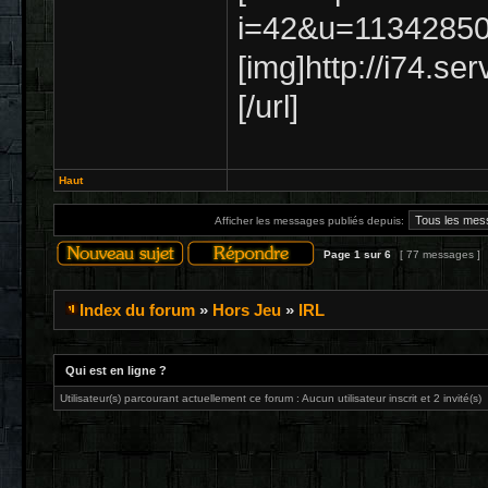
i=42&u=11342850
[img]http://i74.se
[/url]
Haut
Afficher les messages publiés depuis:
Page
1
sur
6
[ 77 messages ]
Index du forum
»
Hors Jeu
»
IRL
Qui est en ligne ?
Utilisateur(s) parcourant actuellement ce forum : Aucun utilisateur inscrit et 2 invité(s)