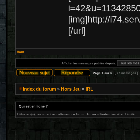
i=42&u=11342850
[img]http://i74.se
[/url]
Haut
Afficher les messages publiés depuis:
Page
1
sur
6
[ 77 messages ]
Index du forum
»
Hors Jeu
»
IRL
Qui est en ligne ?
Utilisateur(s) parcourant actuellement ce forum : Aucun utilisateur inscrit et 1 invité