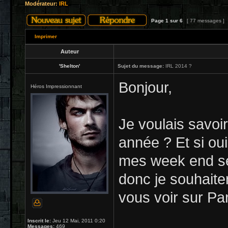
Modérateur:
IRL
Page
1
sur
6
[ 77 messages ]
Imprimer
Auteur
'Shelton'
Sujet du message:
IRL 2014 ?
Bonjour,
Héros Impressionnant
Je voulais savoir 
année ? Et si ou
mes week end se
donc je souhaite
vous voir sur Pa
Inscrit le:
Jeu 12 Mai, 2011 0:20
Messages:
469