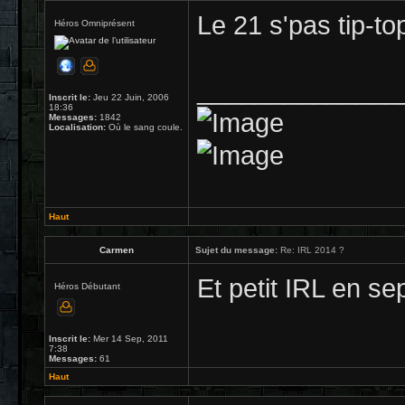
Le 21 s'pas tip-t
Héros Omniprésent
______________
Inscrit le:
Jeu 22 Juin, 2006
18:36
Messages:
1842
Localisation:
Où le sang coule.
Haut
Carmen
Sujet du message:
Re: IRL 2014 ?
Et petit IRL en s
Héros Débutant
Inscrit le:
Mer 14 Sep, 2011
7:38
Messages:
61
Haut