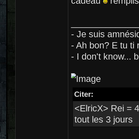
cadeau
remplis
_____________
- Je suis amnési
- Ah bon? E tu ti
- I don't know... b
Citer:
<ElricX> Rei = 4
tout les 3 jours