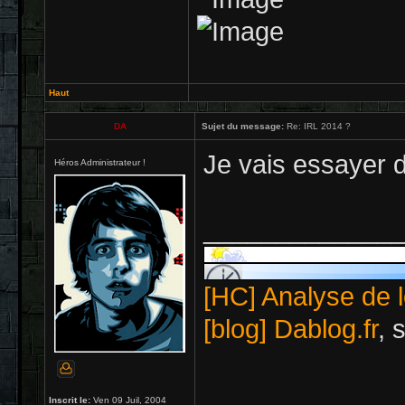
Haut
DA
Sujet du message:
Re: IRL 2014 ?
Je vais essayer d
Héros Administrateur !
_____________
[HC] Analyse de l
[blog] Dablog.fr
, 
Inscrit le:
Ven 09 Juil, 2004