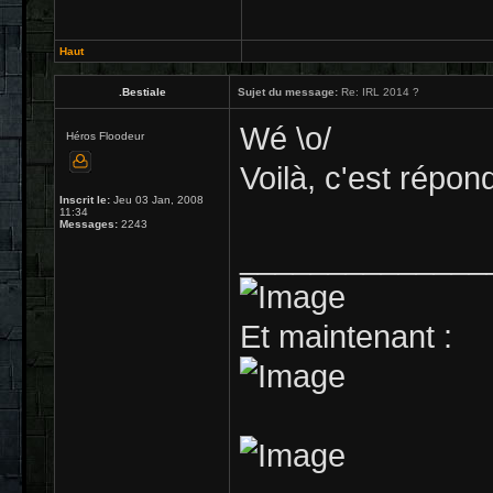
Haut
.Bestiale
Sujet du message:
Re: IRL 2014 ?
Wé \o/
Héros Floodeur
Voilà, c'est répo
Inscrit le:
Jeu 03 Jan, 2008
11:34
Messages:
2243
______________
Et maintenant :