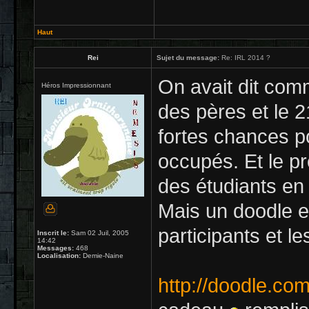
Haut
Rei
Sujet du message:
Re: IRL 2014 ?
On avait dit comme
Héros Impressionnant
des pères et le 21
fortes chances 
occupés. Et le p
des étudiants en
Mais un doodle es
participants et le
Inscrit le:
Sam 02 Juil, 2005
14:42
Messages:
468
Localisation:
Demie-Naine
http://doodle.c