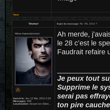
Haut
'Shelton'
Sujet du message:
Re: IRL 2014 ?
Ah merde, j'avai
Héros Impressionnant
le 28 c'est le s
Faudrait refaire 
_____________
Je peux tout su
Supprime le sy
serai pas effray
Inscrit le:
Jeu 12 Mai, 2011 0:20
Messages:
469
ton pire cauche
Localisation:
devant ton Gibet...