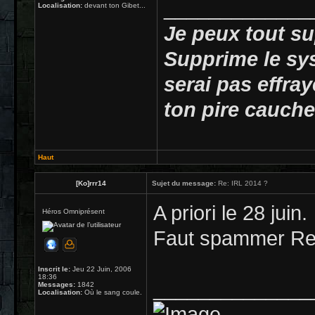
_____________
Localisation:
devant ton Gibet...
Je peux tout su
Supprime le sy
serai pas effray
ton pire cauche
Haut
[Ko]rrr14
Sujet du message:
Re: IRL 2014 ?
A priori le 28 juin.
Héros Omniprésent
Faut spammer Rei
Inscrit le:
Jeu 22 Juin, 2006
18:36
______________
Messages:
1842
Localisation:
Où le sang coule.