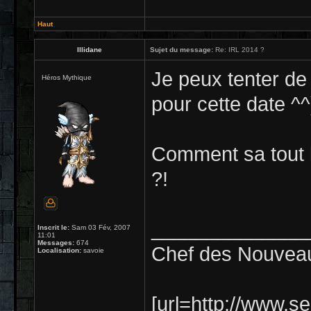
Haut
Illidane
Sujet du message:
Re: IRL 2014 ?
Je peux tenter de
Héros Mythique
pour cette date ^^)
Comment sa tout 
?!
______________
Inscrit le:
Sam 03 Fév, 2007
11:01
Messages:
674
Chef des Nouveau
Localisation:
savoie
[url=http://www.