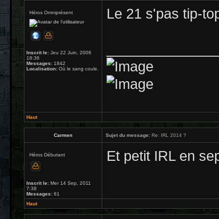
Le 21 s'pas tip-t
Héros Omniprésent
______________
Inscrit le:
Jeu 22 Juin, 2006
18:36
Messages:
1842
Localisation:
Où le sang coule.
Haut
Carmen
Sujet du message:
Re: IRL 2014 ?
Et petit IRL en s
Héros Débutant
Inscrit le:
Mer 14 Sep, 2011
7:38
Messages:
61
Haut