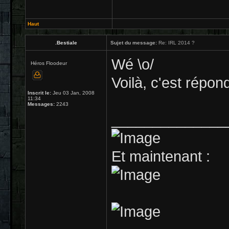
Haut
.Bestiale
Sujet du message:
Re: IRL 2014 ?
Wé \o/
Héros Floodeur
Voilà, c'est répo
Inscrit le:
Jeu 03 Jan, 2008
11:34
Messages:
2243
______________
Et maintenant :