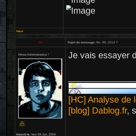
Haut
DA
Sujet du message:
Re: IRL 2014 ?
Je vais essayer d
Héros Administrateur !
_____________
[HC] Analyse de l
[blog] Dablog.fr
, 
Inscrit le:
Ven 09 Juil, 2004