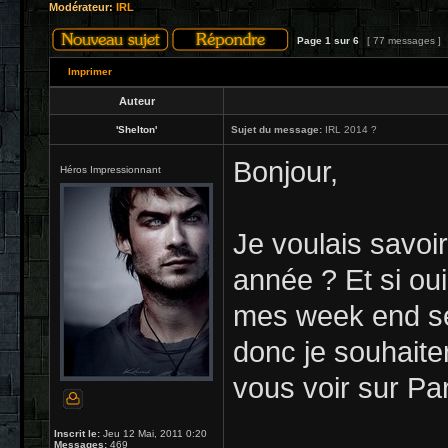
Modérateur:
IRL
Page
1
sur
6
[ 77 messages ]
Imprimer
Auteur
'Shelton'
Sujet du message:
IRL 2014 ?
Bonjour,
Héros Impressionnant
Je voulais savoir 
année ? Et si ou
mes week end se
donc je souhaite
vous voir sur Pa
Inscrit le:
Jeu 12 Mai, 2011 0:20
Messages:
469