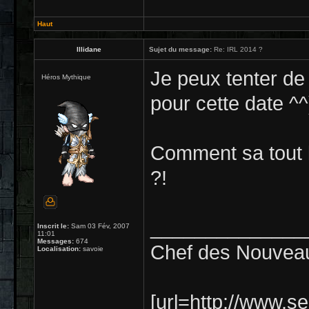
Haut
Illidane
Sujet du message:
Re: IRL 2014 ?
Je peux tenter de
Héros Mythique
pour cette date ^^)
Comment sa tout 
?!
______________
Inscrit le:
Sam 03 Fév, 2007
11:01
Messages:
674
Chef des Nouveau
Localisation:
savoie
[url=http://www.