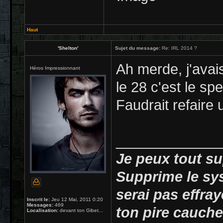
Haut
'Shelton'
Sujet du message:
Re: IRL 2014 ?
Ah merde, j'avai
Héros Impressionnant
le 28 c'est le s
Faudrait refaire 
_____________
Je peux tout su
Supprime le sy
serai pas effray
Inscrit le:
Jeu 12 Mai, 2011 0:20
Messages:
469
ton pire cauche
Localisation:
devant ton Gibet...