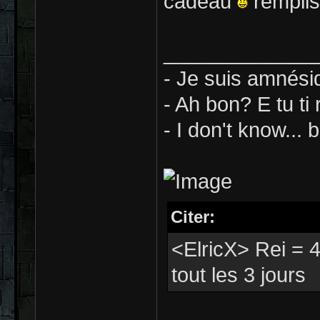
cadeau
remplis
_____________
- Je suis amnési
- Ah bon? E tu ti
- I don't know... b
Citer:
<ElricX> Rei = 4
tout les 3 jours