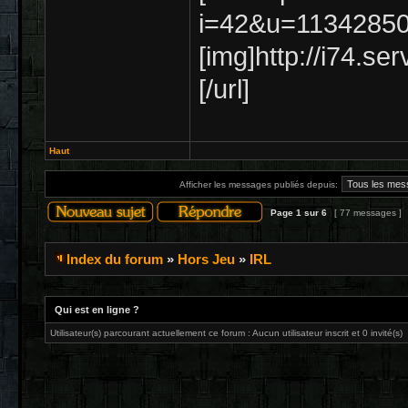
i=42&u=11342850
[img]http://i74.se
[/url]
Haut
Afficher les messages publiés depuis:
Page
1
sur
6
[ 77 messages ]
Index du forum
»
Hors Jeu
»
IRL
Qui est en ligne ?
Utilisateur(s) parcourant actuellement ce forum : Aucun utilisateur inscrit et 0 invité(s)