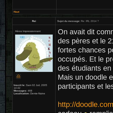
Haut
Rei
Sujet du message:
Re: IRL 2014 ?
On avait dit comme
Héros Impressionnant
des pères et le 21
fortes chances 
occupés. Et le p
des étudiants en
Mais un doodle es
participants et le
Inscrit le:
Sam 02 Juil, 2005
14:42
Messages:
468
Localisation:
Demie-Naine
http://doodle.c