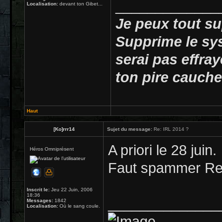
_____________
Localisation:
devant ton Gibet...
Je peux tout su
Supprime le sy
serai pas effray
ton pire cauche
Haut
[Ko]rrr14
Sujet du message:
Re: IRL 2014 ?
A priori le 28 juin.
Héros Omniprésent
Faut spammer Rei
Inscrit le:
Jeu 22 Juin, 2006
18:36
______________
Messages:
1842
Localisation:
Où le sang coule.