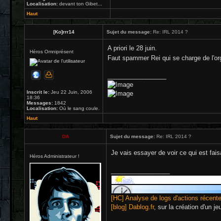
Localisation:
devant ton Gibet...
Haut
[Ko]rrr14
Sujet du message:
Re: IRL 2014 ?
A priori le 28 juin.
Héros Omniprésent
Faut spammer Rei qui se charge de l'o
_________________
Inscrit le:
Jeu 22 Juin, 2006
18:36
Messages:
1842
Localisation:
Où le sang coule.
Haut
DA
Sujet du message:
Re: IRL 2014 ?
Je vais essayer de voir ce qui est fais
Héros Administrateur !
_________________
[HC] Analyse de logs d'actions récent
[blog] Dablog.fr
, sur la création d'un j