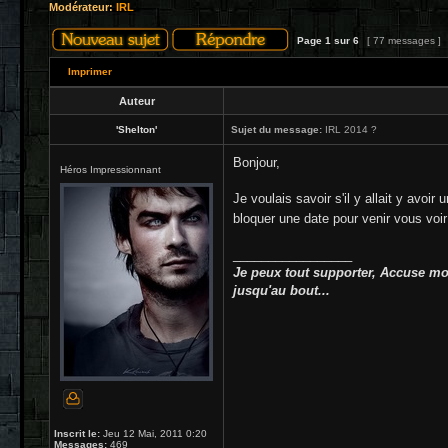
Modérateur:
IRL
Page
1
sur
6
[ 77 messages ]
Imprimer
Auteur
'Shelton'
Sujet du message:
IRL 2014 ?
Bonjour,
Héros Impressionnant
Je voulais savoir s'il y allait y avo
bloquer une date pour venir vous voi
_________________
Je peux tout supporter, Accuse moi
jusqu'au bout...
Inscrit le:
Jeu 12 Mai, 2011 0:20
Messages:
469