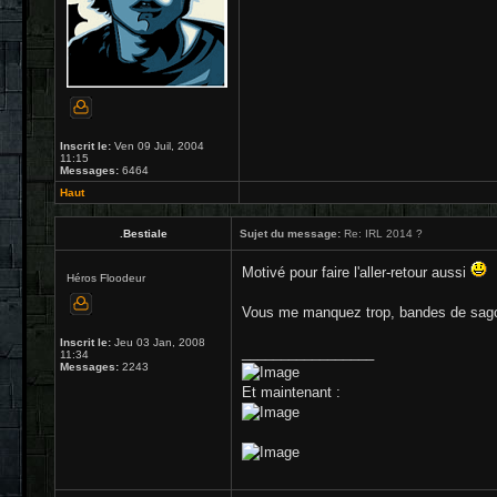
Inscrit le:
Ven 09 Juil, 2004
11:15
Messages:
6464
Haut
.Bestiale
Sujet du message:
Re: IRL 2014 ?
Motivé pour faire l'aller-retour aussi
Héros Floodeur
Vous me manquez trop, bandes de sag
Inscrit le:
Jeu 03 Jan, 2008
_________________
11:34
Messages:
2243
Et maintenant :