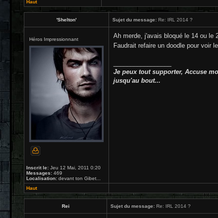
Haut
'Shelton'
Sujet du message:
Re: IRL 2014 ?
Ah merde, j'avais bloqué le 14 ou le 
Héros Impressionnant
Faudrait refaire un doodle pour voir l
_________________
Je peux tout supporter, Accuse moi
jusqu'au bout...
Inscrit le:
Jeu 12 Mai, 2011 0:20
Messages:
469
Localisation:
devant ton Gibet...
Haut
Rei
Sujet du message:
Re: IRL 2014 ?