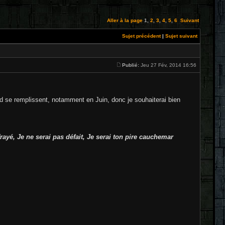
Aller à la page
1
,
2
,
3
,
4
,
5
,
6
Suivant
Sujet précédent
|
Sujet suivant
Publié:
Jeu 27 Fév, 2014 16:56
end se remplissent, notamment en Juin, donc je souhaiterai bien
ayé, Je ne serai pas défait, Je serai ton pire cauchemar