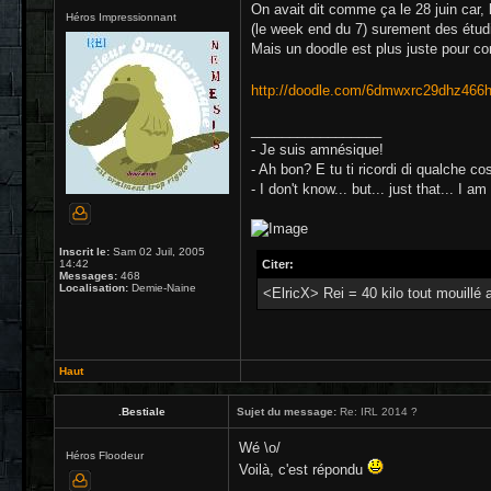
On avait dit comme ça le 28 juin car, 
Héros Impressionnant
(le week end du 7) surement des étu
Mais un doodle est plus juste pour con
http://doodle.com/6dmwxrc29dhz466
_________________
- Je suis amnésique!
- Ah bon? E tu ti ricordi di qualche co
- I don't know... but... just that... I am
Inscrit le:
Sam 02 Juil, 2005
14:42
Citer:
Messages:
468
Localisation:
Demie-Naine
<ElricX> Rei = 40 kilo tout mouillé 
Haut
.Bestiale
Sujet du message:
Re: IRL 2014 ?
Wé \o/
Héros Floodeur
Voilà, c'est répondu