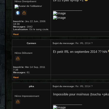
Le 21 s'pas tip-top +1
Héros Omniprésent
_________________
Inscrit le:
Jeu 22 Juin, 2006
18:36
Messages:
1842
Localisation:
Où le sang coule.
Haut
Carmen
Sujet du message:
Re: IRL 2014 ?
Et petit IRL en septembre 2014 ?? hihi
Héros Débutant
Inscrit le:
Mer 14 Sep, 2011
7:38
Messages:
61
Haut
pika
Sujet du message:
Re: IRL 2014 ?
Impossible pour moi/nous (toucha +pik
Héros Impressionnant
_________________