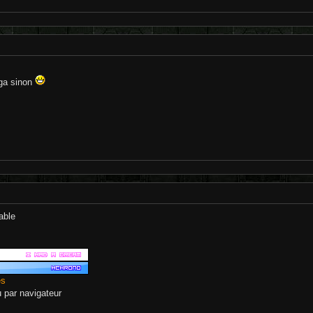
rga sinon
able
es
eu par navigateur