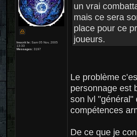
un vrai combatta
mais ce sera son
place pour ce pr
joueurs.
Inscrit le:
Sam 05 Nov, 2005
13:33
Messages:
3197
Le problème c'es
personnage est b
son lvl "général"
compétences ar
De ce que je con