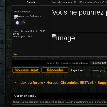
Amonli
Sujet du message:
Re: XP sur actions "métier" et
Vous ne pourriez 
Héros Floodeur
______________
Inscrit le:
Ven 12 Août, 2005
10:36
Messages:
2246
Haut
Afficher les messages publiés depuis:
Page
1
sur
1
[ 11 messages ]
Index du forum
»
Heroes' Chronicles BETA v3
»
Sugge
Qui est en ligne ?
Utilisateur(s) parcourant actuellement ce forum : Aucun utilisateur inscrit et 0 invité(s)