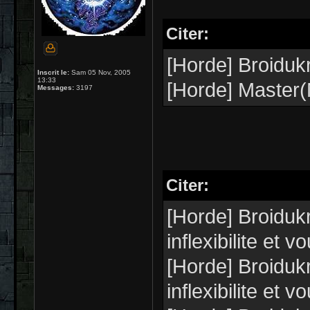
Citer:
[Horde] Broiduk
Inscrit le:
Sam 05 Nov, 2005
13:33
[Horde] Master(
Messages:
3197
Citer:
[Horde] Broiduk
inflexibilite et 
[Horde] Broiduk
inflexibilite et 