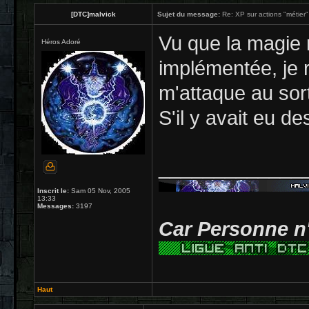
[DTC]malvick
Sujet du message:
Re: XP sur actions "métier" 
Vu que la magie 
Héros Adoré
implémentée, je r
m'attaque au sort
S'il y avait eu d
_____________
Inscrit le:
Sam 05 Nov, 2005
13:33
Messages:
3197
Car Personne n'
Haut