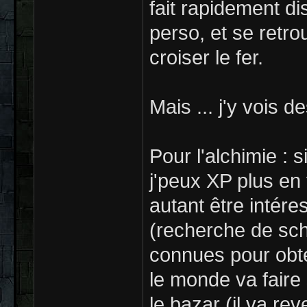
fait rapidement di
perso, et se retro
croiser le fer.
Mais ... j'y vois d
Pour l'alchimie : 
j'peux XP plus en
autant être intére
(recherche de sch
connues pour obten
le monde va faire 
le bazar (il va re