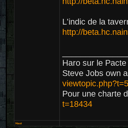
http://beta.hc.na
L'indic de la taver
http://beta.hc.na
______________
Haro sur le Pacte
Steve Jobs own a 
viewtopic.php?t=
Pour une charte d
t=18434
Haut