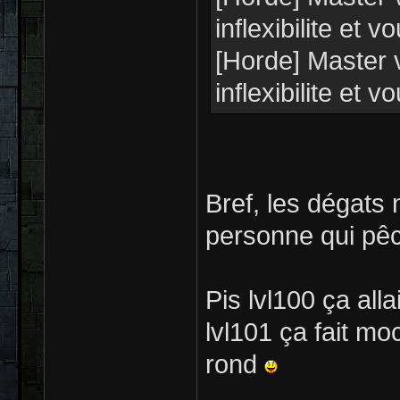
inflexibilite et 
[Horde] Master 
inflexibilite et 
Bref, les dégats 
personne qui pêch
Pis lvl100 ça all
lvl101 ça fait m
rond