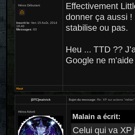
Effectivement Litt
Héros Débutant
donner ça aussi !
Inscrit le:
Ven 15 Août, 2014
stabilise ou pas.
19:40
Messages:
63
Heu ... TTD ?? J'
Google ne m'aide 
Haut
[DTC]malvick
Sujet du message:
Re: XP sur actions "métier" 
Héros Adoré
Malain a écrit:
Celui qui va XP 