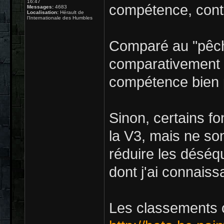
16:47
compétence, contr
Messages:
4683
Localisation:
Hérault de
l'Internationale des Humbles
Comparé au "pêche
comparativement ri
compétence bien 
Sinon, certains fo
la V3, mais ne so
réduire les déséqui
dont j'ai connaiss
Les classements 