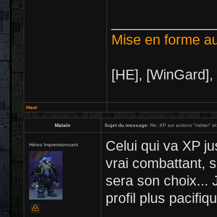
_____________
Mise en forme au
[HE], [WinGard],
Haut
Malain
Sujet du message:
Re: XP sur actions "métier" et
Celui qui va XP j
Héros Impressionnant
vrai combattant, s
sera son choix... 
profil plus pacifiq