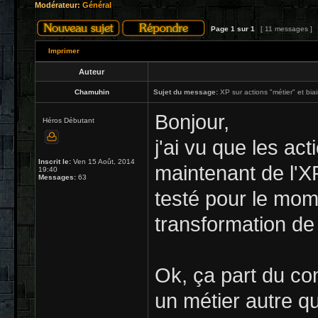
Modérateur:
Général
Page
1
sur
1
[ 11 messages ]
Imprimer
Auteur
Chamuhin
Sujet du message:
XP sur actions "métier" et biai
Bonjour,
Héros Débutant
j'ai vu que les ac
Inscrit le:
Ven 15 Août, 2014
maintenant de l'XP
19:40
Messages:
63
testé pour le mome
transformation de 
Ok, ça part du co
un métier autre qu