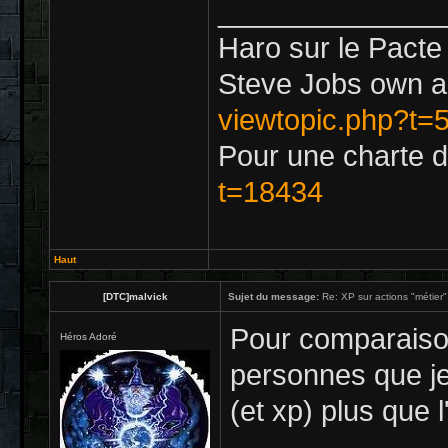
______________
Haro sur le Pacte
Steve Jobs own a 
viewtopic.php?t=
Pour une charte d
t=18434
Haut
[DTC]malvick
Sujet du message:
Re: XP sur actions "métier" 
Pour comparaison
Héros Adoré
personnes que je 
(et xp) plus que l