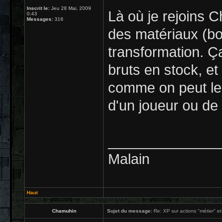
Inscrit le:
Jeu 28 Mai, 2009
Là où je rejoins C
0:43
Messages:
316
des matériaux (boi
transformation. Ç
bruts en stock, et
comme on peut le 
d'un joueur ou de 
______________
Malain
Haut
Chamuhin
Sujet du message:
Re: XP sur actions "métier" et