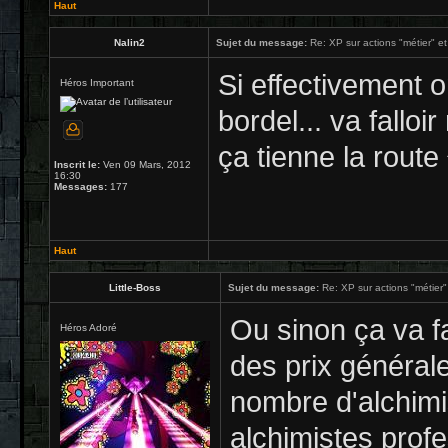
Haut
Nalin2
Sujet du message:
Re: XP sur actions "métier" et
Si effectivement o
Héros Important
bordel... va fallo
ça tienne la route
Inscrit le:
Ven 09 Mars, 2012
16:30
Messages:
177
Haut
Little-Boss
Sujet du message:
Re: XP sur actions "métier" 
Ou sinon ça va fa
Héros Adoré
des prix général
nombre d'alchimi
alchimistes profe