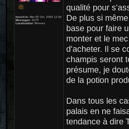
qualité pour s'as
De plus si même 
Inscrit le:
Mer 05 Oct, 2005 12:40
Messages:
3275
Localisation:
Rennes
base pour faire u
monter et le mec
d'acheter. Il se 
champis seront to
présume, je doute
de la potion prod
Dans tous les ca
palais en ne fais
tendance à dire T