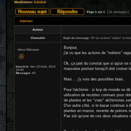
Modérateur:
Général
Page
1
sur
1
[ 11 messages ]
Imprimer
Auteur
Chamuhin
Sujet du message:
XP sur actions "métier" et biai
Bonjour,
Héros Débutant
j'ai vu que les actions de "métiers" rapp
Ok, ça part du constat que si qq'un se s
Inscrit le:
Ven 15 Août, 2014
mauvaise posture lorsqu'il doit croiser le
19:40
Messages:
63
Mais ... j'y vois des possibles biais.
Pour l'alchimie : si bcp de monde se di
utilisation de recettes connues pour obte
de plantes et les "vrais" alchimistes se
D'un autre côté, si le bazar continue à
plantes en masse, revente de potions re
Pas sûr qu'une de ces deux situations ex