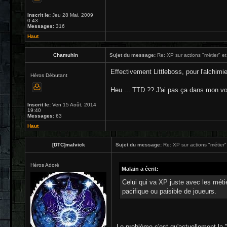
Inscrit le:
Jeu 28 Mai, 2009
0:43
Messages:
316
Haut
Chamuhin
Sujet du message:
Re: XP sur actions "métier" et
Effectivement Littleboss, pour l'alchim
Héros Débutant
Heu ... TTD ?? J'ai pas ça dans mon vo
Inscrit le:
Ven 15 Août, 2014
19:40
Messages:
63
Haut
[DTC]malvick
Sujet du message:
Re: XP sur actions "métier" 
Héros Adoré
Malain a écrit:
Celui qui va XP juste avec les métie
pacifique ou paisible de joueurs.
Le problème c'est qu'actuellement la