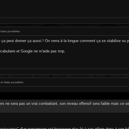
 biais possibles
ie ça peut donner ça aussi ! On verra à la longue comment ça se stabilise ou 
cabulaire et Google ne m'aide pas trop.
et biais possibles
rs ne sera pas un vrai combattant, son niveau offensif sera faible mais ce ser
 "puissance" d'un personnage est beaucoup plus lié à ses pf/pm donc à son l