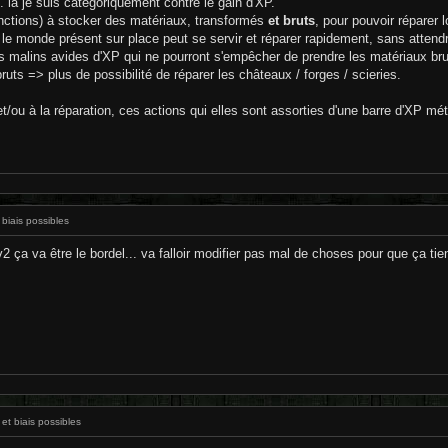
. là je suis catégoriquement contre le gain d'XP.
fonctions) à stocker des matériaux, transformés
et bruts
, pour pouvoir réparer 
t le monde présent sur place peut se servir et réparer rapidement, sans attendr
ros malins avides d'XP qui ne pourront s'empêcher de prendre les matériaux brut
ruts => plus de possibilité de réparer les châteaux / forges / scieries.
et/ou à la réparation, ces actions qui elles sont assorties d'une barre d'XP méti
 biais possibles
 ça va être le bordel... va falloir modifier pas mal de choses pour que ça tie
et biais possibles