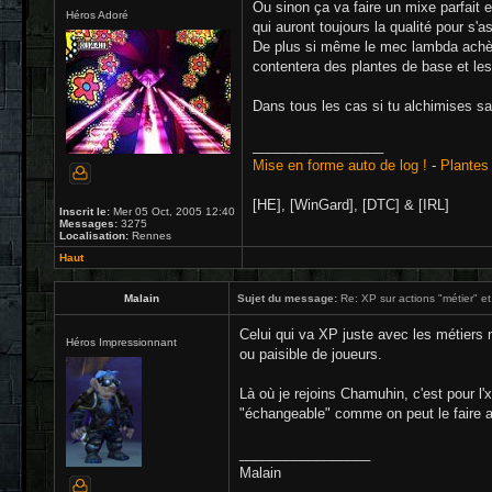
Ou sinon ça va faire un mixe parfait 
Héros Adoré
qui auront toujours la qualité pour s'a
De plus si même le mec lambda achète 
contentera des plantes de base et les 
Dans tous les cas si tu alchimises san
_________________
Mise en forme auto de log !
-
Plantes 
[HE], [WinGard], [DTC] & [IRL]
Inscrit le:
Mer 05 Oct, 2005 12:40
Messages:
3275
Localisation:
Rennes
Haut
Malain
Sujet du message:
Re: XP sur actions "métier" et
Celui qui va XP juste avec les métiers n
Héros Impressionnant
ou paisible de joueurs.
Là où je rejoins Chamuhin, c'est pour l'
"échangeable" comme on peut le faire ac
_________________
Malain