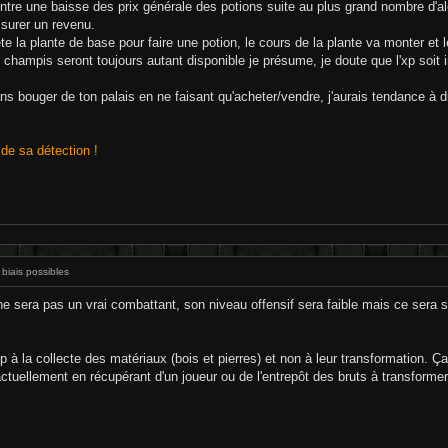
entre une baisse des prix générale des potions suite au plus grand nombre d'a
ssurer un revenu.
la plante de base pour faire une potion, le cours de la plante va monter et le
champis seront toujours autant disponible je présume, je doute que l'xp soit in
s bouger de ton palais en ne faisant qu'acheter/vendre, j'aurais tendance à dir
de sa détection !
 biais possibles
e sera pas un vrai combattant, son niveau offensif sera faible mais ce sera so
xp à la collecte des matériaux (bois et pierres) et non à leur transformation. Ç
tuellement en récupérant d'un joueur ou de l'entrepôt des bruts à transformer