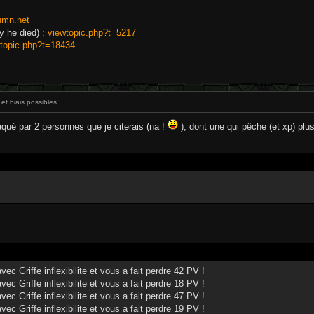
rumn.net
y he died) :
viewtopic.php?t=5217
topic.php?t=18434
et biais possibles
qué par 2 personnes que je citerais (na !
), dont une qui pêche (et xp) plus
ec Griffe inflexibilite et vous a fait perdre 42 PV !
ec Griffe inflexibilite et vous a fait perdre 18 PV !
ec Griffe inflexibilite et vous a fait perdre 47 PV !
ec Griffe inflexibilite et vous a fait perdre 19 PV !