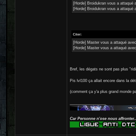
[Horde] Broidukran vous a attaqué av
[Horde] Broidukran vous a attaqué av
Citer:
[Horde] Master vous a attaqué avec G
[Horde] Master vous a attaqué avec G
Bref, les dégats ne sont pas plus "rid
Pis lvl100 ça allait encore dans la d
(comment ça y'a plus grand monde par
_________________
Car Personne n'ose nous affronter..