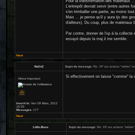
Pour la transformation des matériaux ...
L'entrepôt devrait servir (entre autres 
s'en trimballer une partie, au moins tou
Mais ... je pense qu'il y aura tjs des g
d'ailleurs). Du coup, plus de matériaux b
Par contre, donner de l'xp à la collecte 
essayé depuis la maj il me semble.
Haut
Nalin2
Sujet du message:
Re: XP sur actions "métier" et
Si effectivement on laisse "comme" la v2
Héros Important
Inscrit le:
Ven 09 Mars, 2012
16:30
Messages:
177
Haut
Little-Boss
Sujet du message:
Re: XP sur actions "métier" 