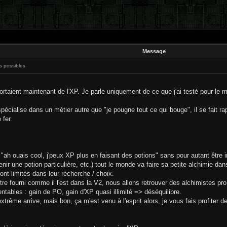
Message
s possibles
ortaient maintenant de l'XP. Je parle uniquement de ce que j'ai testé pour le mo
pécialise dans un métier autre que "je pougne tout ce qui bouge", il se fait r
 fer.
t "ah ouais cool, j'peux XP plus en faisant des potions" sans pour autant être
nir une potion particulière, etc.) tout le monde va faire sa petite alchimie dans
ront limités dans leur recherche / choix.
 être fourni comme il l'est dans la V2, nous allons retrouver des alchimistes 
ntables : gain de PO, gain d'XP quasi illimité => déséquilibre.
trême arrive, mais bon, ça m'est venu à l'esprit alors, je vous fais profiter d