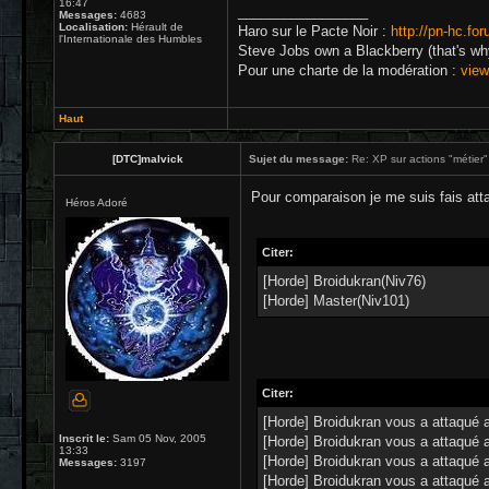
16:47
_________________
Messages:
4683
Localisation:
Hérault de
Haro sur le Pacte Noir :
http://pn-hc.fo
l'Internationale des Humbles
Steve Jobs own a Blackberry (that's wh
Pour une charte de la modération :
view
Haut
[DTC]malvick
Sujet du message:
Re: XP sur actions "métier" 
Pour comparaison je me suis fais atta
Héros Adoré
Citer:
[Horde] Broidukran(Niv76)
[Horde] Master(Niv101)
Citer:
[Horde] Broidukran vous a attaqué av
Inscrit le:
Sam 05 Nov, 2005
[Horde] Broidukran vous a attaqué av
13:33
[Horde] Broidukran vous a attaqué av
Messages:
3197
[Horde] Broidukran vous a attaqué av