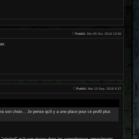
Publié:
Dim 05 Oct, 2014 13:00
pas.
Publié:
Mar 13 Sep, 2016 8:37
a son choix... Je pense qu'il y a une place pour ce profil plus
vl "général" qu'à son niveau dans les compétences armes/magie.