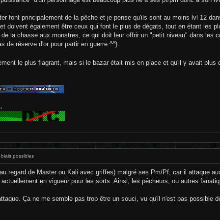
er font principalement de la pêche et je pense qu'ils sont au moins lvl 12 d
 et doivent également être ceux qui font le plus de dégats, tout en étant les plu
 de la chasse aux monstres, ce qui doit leur offrir un "petit niveau" dans les 
de réserve d'or pour partir en guerre ^^).
ement le plus flagrant, mais si le bazar était mis en place et qu'il y avait plu
.
 biais possibles
au regard de Master ou Kali avec griffes) malgré ses Pm/Pf, car il attaque aux 
 actuellement en vigueur pour les sorts. Ainsi, les pêcheurs, ou autres fanati
attaque. Ça ne me semble pas trop être un souci, vu qu'il n'est pas possible