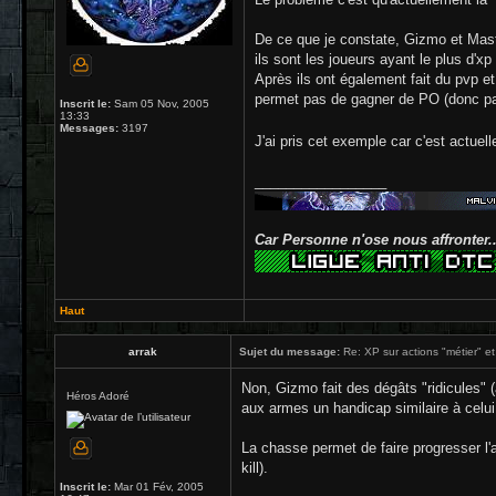
De ce que je constate, Gizmo et Mast
ils sont les joueurs ayant le plus d'xp
Après ils ont également fait du pvp et
permet pas de gagner de PO (donc pas 
Inscrit le:
Sam 05 Nov, 2005
13:33
Messages:
3197
J'ai pris cet exemple car c'est actuell
_________________
Car Personne n'ose nous affronter..
Haut
arrak
Sujet du message:
Re: XP sur actions "métier" et
Non, Gizmo fait des dégâts "ridicules" (
Héros Adoré
aux armes un handicap similaire à celui
La chasse permet de faire progresser l'
kill).
Inscrit le:
Mar 01 Fév, 2005