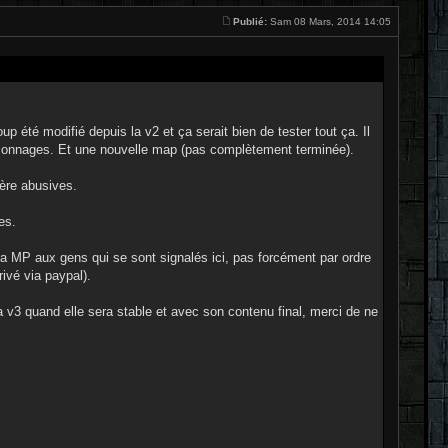
Publié:
Sam 08 Mars, 2014 14:05
 été modifié depuis la v2 et ça serait bien de tester tout ça. Il
rsonnages. Et une nouvelle map (pas complètement terminée).
ère abusives.
es.
e via MP aux gens qui se sont signalés ici, pas forcément par ordre
rivé via paypal).
la v3 quand elle sera stable et avec son contenu final, merci de ne