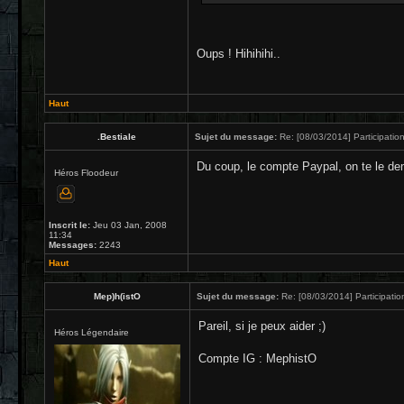
Oups ! Hihihihi..
Haut
.Bestiale
Sujet du message:
Re: [08/03/2014] Participation
Du coup, le compte Paypal, on te le d
Héros Floodeur
Inscrit le:
Jeu 03 Jan, 2008
11:34
Messages:
2243
Haut
Mep)h(istO
Sujet du message:
Re: [08/03/2014] Participatio
Pareil, si je peux aider ;)
Héros Légendaire
Compte IG : MephistO