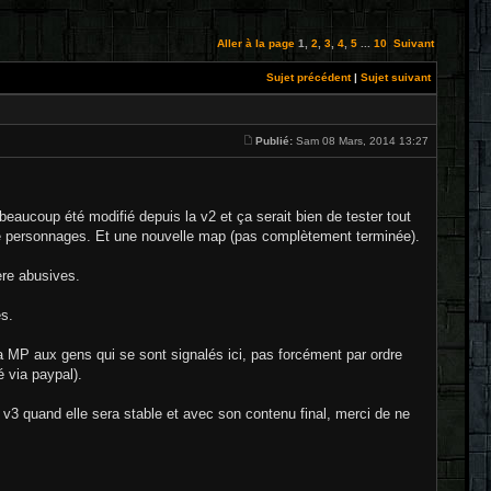
Aller à la page
1
,
2
,
3
,
4
,
5
...
10
Suivant
Sujet précédent
|
Sujet suivant
Publié:
Sam 08 Mars, 2014 13:27
beaucoup été modifié depuis la v2 et ça serait bien de tester tout
de personnages. Et une nouvelle map (pas complètement terminée).
re abusives.
es.
 via MP aux gens qui se sont signalés ici, pas forcément par ordre
é via paypal).
a v3 quand elle sera stable et avec son contenu final, merci de ne