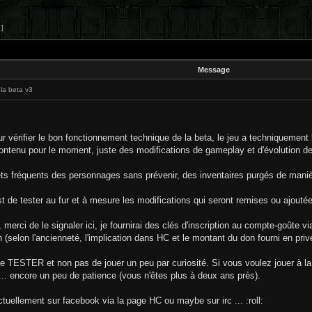
 ]
Message
 la beta v3
r vérifier le bon fonctionnement technique de la beta, le jeu a techniquement 
contenu pour le moment, juste des modifications de gameplay et d'évolution 
s fréquents des personnages sans prévenir, des inventaires purgés de maniè
st de tester au fur et à mesure les modifications qui seront remises ou ajouté
r, merci de le signaler ici, je fournirai des clés d'inscription au compte-goûte
(selon l'ancienneté, l'implication dans HC et le montant du don fourni en priv
n de TESTER et non pas de jouer un peu par curiosité. Si vous voulez jouer à l
ien... encore un peu de patience (vous n'êtes plus à deux ans près).
ctuellement sur facebook via la page HC ou maybe sur irc ... :roll: