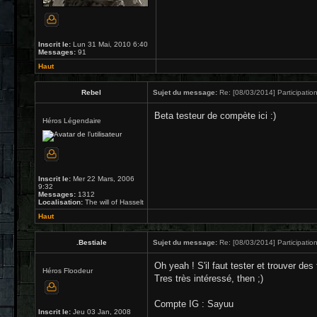
Inscrit le:
Lun 31 Mai, 2010 6:40
Messages:
91
Haut
Rebel
Sujet du message:
Re: [08/03/2014] Participation
Beta testeur de compète ici :)
Héros Légendaire
Inscrit le:
Mer 22 Mars, 2006
9:32
Messages:
1312
Localisation:
The will of Hasselt
Haut
.Bestiale
Sujet du message:
Re: [08/03/2014] Participation
Oh yeah ! S'il faut tester et trouver des 
Héros Floodeur
Tres très intéressé, then ;)
Compte IG : Sayuu
Inscrit le:
Jeu 03 Jan, 2008