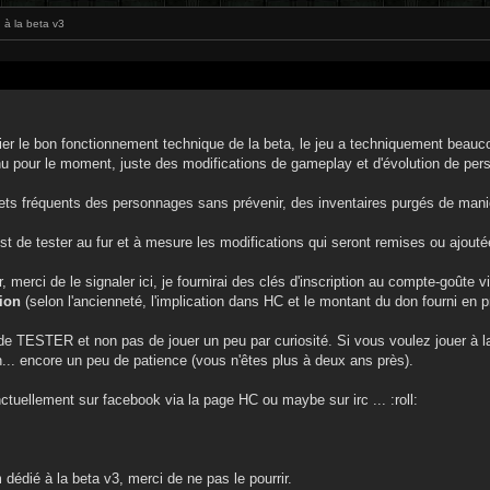
 à la beta v3
ier le bon fonctionnement technique de la beta, le jeu a techniquement beaucoup
u pour le moment, juste des modifications de gameplay et d'évolution de pe
ts fréquents des personnages sans prévenir, des inventaires purgés de mani
est de tester au fur et à mesure les modifications qui seront remises ou ajouté
r, merci de le signaler ici, je fournirai des clés d'inscription au compte-goût
ion
(selon l'ancienneté, l'implication dans HC et le montant du don fourni en p
en de TESTER et non pas de jouer un peu par curiosité. Si vous voulez jouer à 
ien... encore un peu de patience (vous n'êtes plus à deux ans près).
ctuellement sur facebook via la page HC ou maybe sur irc ... :roll:
dédié à la beta v3, merci de ne pas le pourrir.