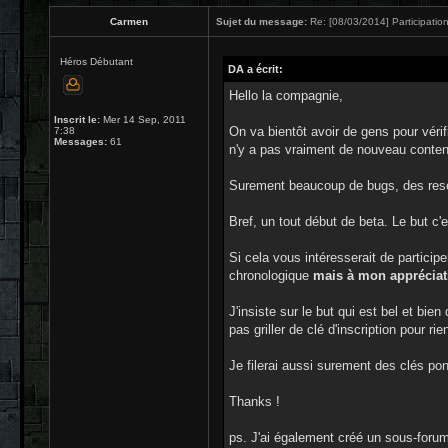
Carmen
Sujet du message:
Re: [08/03/2014] Participation
Héros Débutant
DA a écrit:
Hello la compagnie,
Inscrit le:
Mer 14 Sep, 2011
On va bientôt avoir de gens pour vérif
7:38
Messages:
61
n'y a pas vraiment de nouveau conten
Surement beaucoup de bugs, des rese
Bref, un tout début de beta. Le but c'
Si cela vous intéresserait de participe
chronologique
mais à mon appréciat
J'insiste sur le but qui est bel et bi
pas griller de clé d'inscription pour r
Je filerai aussi surement des clés pon
Thanks !
ps. J'ai également créé un sous-forum 