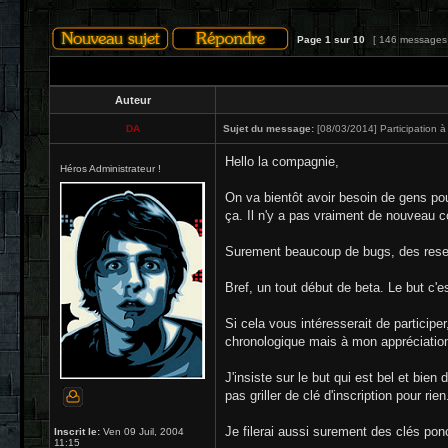
Page
1
sur
10
[ 146 messages
Auteur
DA
Sujet du message:
[08/03/2014] Participation à
Hello la compagnie,
Héros Administrateur !
On va bientôt avoir besoin de gens pou
ça. Il n'y a pas vraiment de nouveau 
Surement beaucoup de bugs, des reset
Bref, un tout début de beta. Le but c'e
Si cela vous intéresserait de participe
chronologique mais à mon appréciation 
J'insiste sur le but qui est bel et bie
pas griller de clé d'inscription pour r
Je filerai aussi surement des clés pon
Inscrit le:
Ven 09 Juil, 2004
11:15