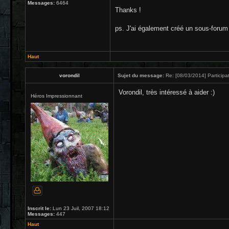
Messages:
6464
Thanks !
ps. J'ai également créé un sous-forum d
Haut
vorondil
Sujet du message:
Re: [08/03/2014] Participat
Vorondil, très intéressé à aider :)
Héros Impressionnant
Inscrit le:
Lun 23 Juil, 2007 18:12
Messages:
447
Haut