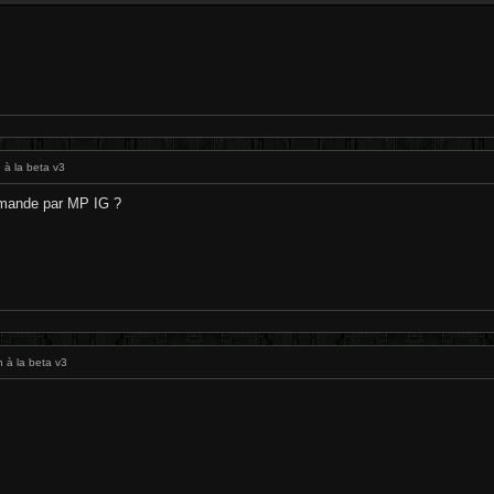
 à la beta v3
emande par MP IG ?
n à la beta v3