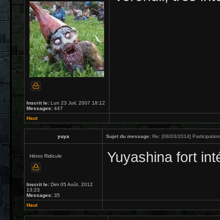
Inscrit le:
Lun 23 Juil, 2007 18:12
Messages:
447
Haut
yuya
Sujet du message:
Re: [08/03/2014] Participation
Yuyashina fort int
Héros Ridicule
Inscrit le:
Dim 05 Août, 2012
13:23
Messages:
35
Haut