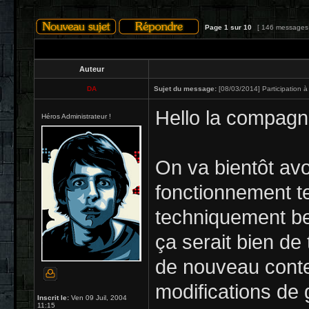
Page
1
sur
10
[ 146 messages
Auteur
DA
Sujet du message:
[08/03/2014] Participation à
Hello la compagn
Héros Administrateur !
On va bientôt avo
fonctionnement te
techniquement be
ça serait bien de 
de nouveau conte
modifications de 
Inscrit le:
Ven 09 Juil, 2004
11:15