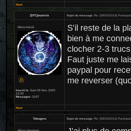
Haut
[DTC]malvick
Sujet du message:
Re: [08/03/2014] Participat
S'il reste de la p
Héros Adoré
bien à me connec
clocher 2-3 trucs.
Faut juste me la
paypal pour rece
me reverser (quoi
Inscrit le:
Sam 05 Nov, 2005
13:33
Messages:
3197
Haut
Tokagero
Sujet du message:
Re: [08/03/2014] Participat
Héros Important