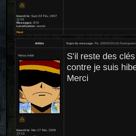
Inscrit le:
Sam 03 Fév, 2007
11:01
Messages:
674
Localisation:
savoie
Haut
di4blo
Sujet du message:
Re: [08/03/2014] Participatio
S'il reste des clés
Héros Initié
contre je suis hib
Merci
Inscrit le:
Mer 27 Mai, 2009
15:13