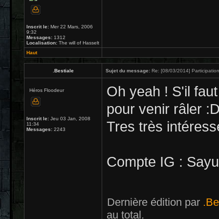
Inscrit le:
Mer 22 Mars, 2006
9:32
Messages:
1312
Localisation:
The will of Hasselt
Haut
.Bestiale
Sujet du message:
Re: [08/03/2014] Participation
Oh yeah ! S'il faut
Héros Floodeur
pour venir râler :
Inscrit le:
Jeu 03 Jan, 2008
Tres très intéress
11:34
Messages:
2243
Compte IG : Say
Dernière édition par
.Be
au total.