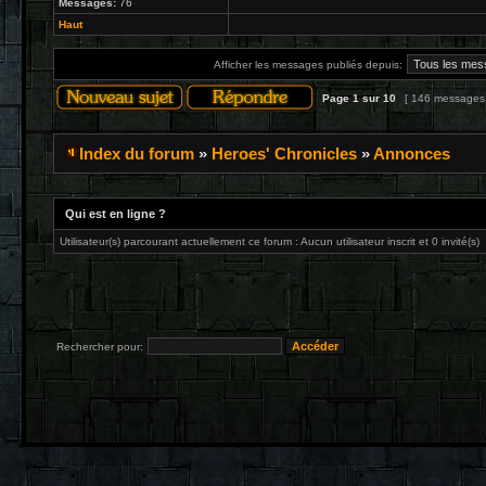
Messages:
76
Haut
Afficher les messages publiés depuis:
Page
1
sur
10
[ 146 messages
Index du forum
»
Heroes' Chronicles
»
Annonces
Qui est en ligne ?
Utilisateur(s) parcourant actuellement ce forum : Aucun utilisateur inscrit et 0 invité(s)
Rechercher pour: