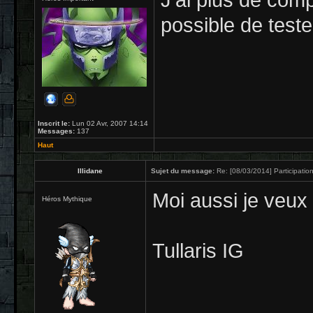
J'ai plus de comp
possible de teste
Inscrit le:
Lun 02 Avr, 2007 14:14
Messages:
137
Haut
Illidane
Sujet du message:
Re: [08/03/2014] Participation
Moi aussi je veux b
Héros Mythique
Tullaris IG