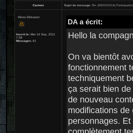
Carmen
Sujet du message:
Re: [08/03/2014] Participation
Héros Débutant
DA a écrit:
Hello la compagn
Inscrit le:
Mer 14 Sep, 2011
7:38
Messages:
61
On va bientôt avo
fonctionnement te
techniquement be
ça serait bien de 
de nouveau conte
modifications de
personnages. Et
complètement te