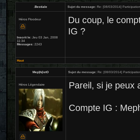
.Bestiale
Sujet du message:
Re: [08/03/2014] Participation
Du coup, le comp
Héros Floodeur
IG ?
Inscrit le:
Jeu 03 Jan, 2008
11:34
Messages:
2243
Haut
Mep)h(istO
Sujet du message:
Re: [08/03/2014] Participatio
Pareil, si je peux 
Héros Légendaire
Compte IG : Mep