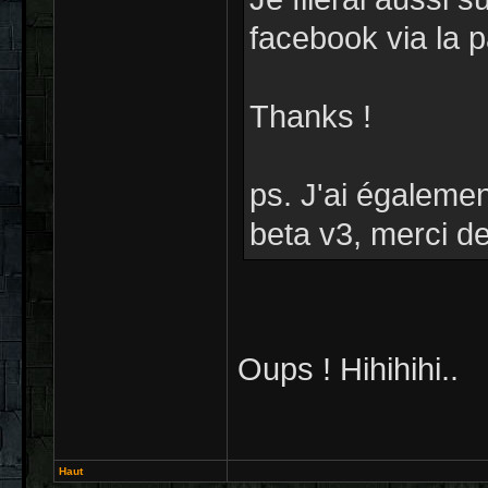
facebook via la p
Thanks !
ps. J'ai égaleme
beta v3, merci de
Oups ! Hihihihi..
Haut