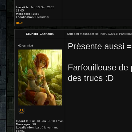
Inscrit le:
Jeu 13 Oct, 2005
18:05
Messages:
1458
Localisation:
Elvandhar
Haut
Ellundril_Chariakin
Sujet du message:
Re: [08/03/2014] Participat
Présente aussi =
Héros Initié
Farfouilleuse de 
des trucs :D
Inscrit le:
Lun 18 Jan, 2010 17:48
Messages:
90
Localisation:
Là où le vent me
porte...