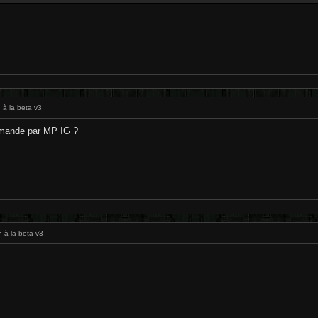
 à la beta v3
emande par MP IG ?
n à la beta v3