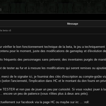
 ]
Message
 la beta v3
r vérifier le bon fonctionnement technique de la beta, le jeu a techniquement 
contenu pour le moment, juste des modifications de gameplay et d'évolution 
s fréquents des personnages sans prévenir, des inventaires purgés de maniè
st de tester au fur et à mesure les modifications qui seront remises ou ajouté
r, merci de le signaler ici, je fournirai des clés d'inscription au compte-goûte
(selon l'ancienneté, l'implication dans HC et le montant du don fourni en priv
n de TESTER et non pas de jouer un peu par curiosité. Si vous voulez jouer à l
ien... encore un peu de patience (vous n'êtes plus à deux ans près).
ctuellement sur facebook via la page HC ou maybe sur irc ... :roll: