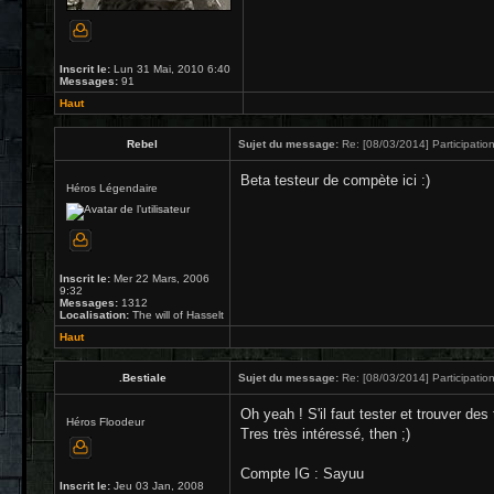
Inscrit le:
Lun 31 Mai, 2010 6:40
Messages:
91
Haut
Rebel
Sujet du message:
Re: [08/03/2014] Participation
Beta testeur de compète ici :)
Héros Légendaire
Inscrit le:
Mer 22 Mars, 2006
9:32
Messages:
1312
Localisation:
The will of Hasselt
Haut
.Bestiale
Sujet du message:
Re: [08/03/2014] Participation
Oh yeah ! S'il faut tester et trouver des 
Héros Floodeur
Tres très intéressé, then ;)
Compte IG : Sayuu
Inscrit le:
Jeu 03 Jan, 2008