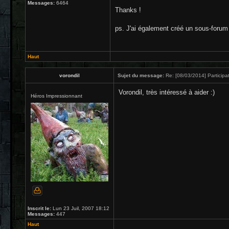
Messages:
6464
Thanks !
ps. J'ai également créé un sous-forum d
Haut
vorondil
Sujet du message:
Re: [08/03/2014] Participat
Vorondil, très intéressé à aider :)
Héros Impressionnant
Inscrit le:
Lun 23 Juil, 2007 18:12
Messages:
447
Haut