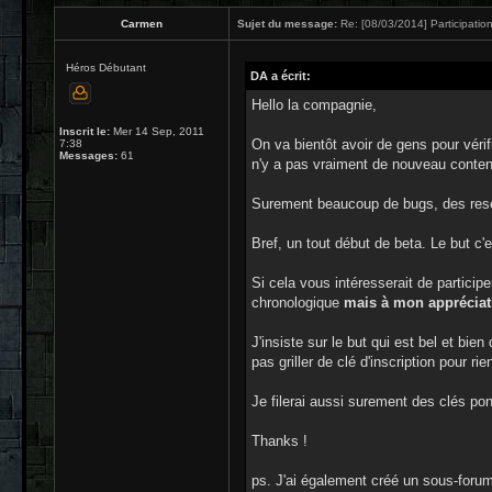
Carmen
Sujet du message:
Re: [08/03/2014] Participation
Héros Débutant
DA a écrit:
Hello la compagnie,
Inscrit le:
Mer 14 Sep, 2011
On va bientôt avoir de gens pour vérif
7:38
Messages:
61
n'y a pas vraiment de nouveau conten
Surement beaucoup de bugs, des rese
Bref, un tout début de beta. Le but c'
Si cela vous intéresserait de participe
chronologique
mais à mon appréciat
J'insiste sur le but qui est bel et bi
pas griller de clé d'inscription pour r
Je filerai aussi surement des clés pon
Thanks !
ps. J'ai également créé un sous-forum 