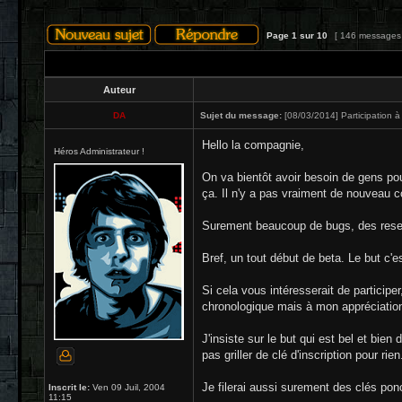
Page
1
sur
10
[ 146 messages
Auteur
DA
Sujet du message:
[08/03/2014] Participation à
Hello la compagnie,
Héros Administrateur !
On va bientôt avoir besoin de gens pou
ça. Il n'y a pas vraiment de nouveau 
Surement beaucoup de bugs, des reset
Bref, un tout début de beta. Le but c'e
Si cela vous intéresserait de participe
chronologique mais à mon appréciation 
J'insiste sur le but qui est bel et bie
pas griller de clé d'inscription pour r
Je filerai aussi surement des clés pon
Inscrit le:
Ven 09 Juil, 2004
11:15