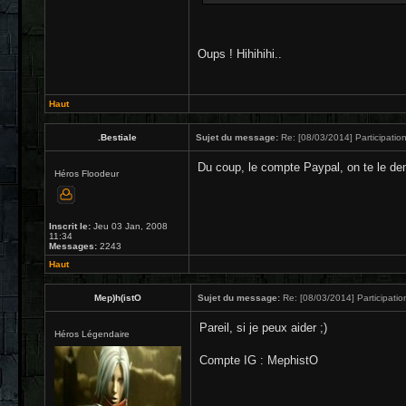
Oups ! Hihihihi..
Haut
.Bestiale
Sujet du message:
Re: [08/03/2014] Participation
Du coup, le compte Paypal, on te le d
Héros Floodeur
Inscrit le:
Jeu 03 Jan, 2008
11:34
Messages:
2243
Haut
Mep)h(istO
Sujet du message:
Re: [08/03/2014] Participatio
Pareil, si je peux aider ;)
Héros Légendaire
Compte IG : MephistO