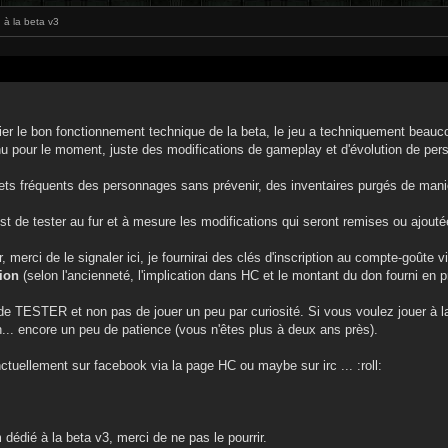
 à la beta v3
ier le bon fonctionnement technique de la beta, le jeu a techniquement beaucoup
u pour le moment, juste des modifications de gameplay et d'évolution de pe
ts fréquents des personnages sans prévenir, des inventaires purgés de mani
est de tester au fur et à mesure les modifications qui seront remises ou ajouté
r, merci de le signaler ici, je fournirai des clés d'inscription au compte-goût
ion
(selon l'ancienneté, l'implication dans HC et le montant du don fourni en p
en de TESTER et non pas de jouer un peu par curiosité. Si vous voulez jouer à 
ien... encore un peu de patience (vous n'êtes plus à deux ans près).
ctuellement sur facebook via la page HC ou maybe sur irc ... :roll:
dédié à la beta v3, merci de ne pas le pourrir.