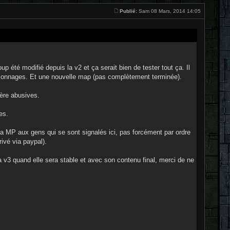
Publié:
Sam 08 Mars, 2014 14:05
 été modifié depuis la v2 et ça serait bien de tester tout ça. Il
rsonnages. Et une nouvelle map (pas complètement terminée).
ère abusives.
es.
e via MP aux gens qui se sont signalés ici, pas forcément par ordre
rivé via paypal).
la v3 quand elle sera stable et avec son contenu final, merci de ne