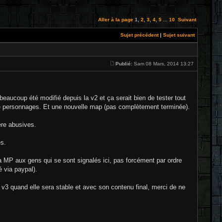
Aller à la page
1
,
2
,
3
,
4
,
5
...
10
Suivant
Sujet précédent
|
Sujet suivant
Publié:
Sam 08 Mars, 2014 13:27
beaucoup été modifié depuis la v2 et ça serait bien de tester tout
de personnages. Et une nouvelle map (pas complètement terminée).
re abusives.
es.
 via MP aux gens qui se sont signalés ici, pas forcément par ordre
é via paypal).
a v3 quand elle sera stable et avec son contenu final, merci de ne