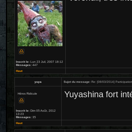
Inscrit le:
Lun 23 Juil, 2007 18:12
Messages:
447
Haut
yuya
Sujet du message:
Re: [08/03/2014] Participation
Yuyashina fort int
Héros Ridicule
Inscrit le:
Dim 05 Août, 2012
13:23
Messages:
35
Haut