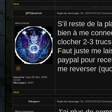
Haut
[DTC]malvick
Sujet du message:
Re: [08/03/2014] Participat
S'il reste de la p
Héros Adoré
bien à me connec
clocher 2-3 trucs.
Faut juste me la
paypal pour rece
me reverser (quoi
Inscrit le:
Sam 05 Nov, 2005
13:33
Messages:
3197
Haut
Tokagero
Sujet du message:
Re: [08/03/2014] Participat
Héros Important