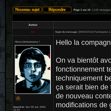
Page
1
sur
10
[ 146 messages
Auteur
DA
Sujet du message:
[08/03/2014] Participation à
Hello la compagn
Héros Administrateur !
On va bientôt avo
fonctionnement te
techniquement be
ça serait bien de 
de nouveau conte
modifications de 
Inscrit le:
Ven 09 Juil, 2004
11:15