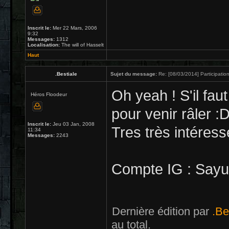
Inscrit le:
Mer 22 Mars, 2006
9:32
Messages:
1312
Localisation:
The will of Hasselt
Haut
.Bestiale
Sujet du message:
Re: [08/03/2014] Participation
Oh yeah ! S'il faut
Héros Floodeur
pour venir râler :
Inscrit le:
Jeu 03 Jan, 2008
Tres très intéress
11:34
Messages:
2243
Compte IG : Say
Dernière édition par
.Be
au total.