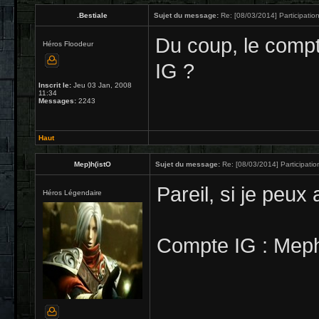
.Bestiale
Sujet du message:
Re: [08/03/2014] Participation
Du coup, le comp
Héros Floodeur
IG ?
Inscrit le:
Jeu 03 Jan, 2008
11:34
Messages:
2243
Haut
Mep)h(istO
Sujet du message:
Re: [08/03/2014] Participatio
Pareil, si je peux 
Héros Légendaire
Compte IG : Mep