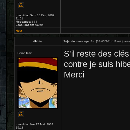
Inscrit le:
Sam 03 Fév, 2007
11:01
Messages:
674
Localisation:
savoie
Haut
di4blo
Sujet du message:
Re: [08/03/2014] Participatio
S'il reste des clés
Héros Initié
contre je suis hib
Merci
Inscrit le:
Mer 27 Mai, 2009
15:13