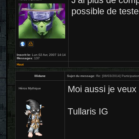
J'ai plus de comp
possible de teste
Inscrit le:
Lun 02 Avr, 2007 14:14
Messages:
137
Haut
Illidane
Sujet du message:
Re: [08/03/2014] Participation
Moi aussi je veux b
Héros Mythique
Tullaris IG