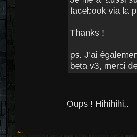
facebook via la p
Thanks !
ps. J'ai égaleme
beta v3, merci de
Oups ! Hihihihi..
Haut