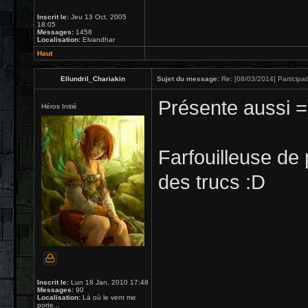
Inscrit le:
Jeu 13 Oct, 2005
18:05
Messages:
1458
Localisation:
Elvandhar
Haut
Ellundril_Chariakin
Sujet du message:
Re: [08/03/2014] Participat
Présente aussi =
Héros Initié
Farfouilleuse de 
des trucs :D
Inscrit le:
Lun 18 Jan, 2010 17:48
Messages:
90
Localisation:
Là où le vent me
porte...