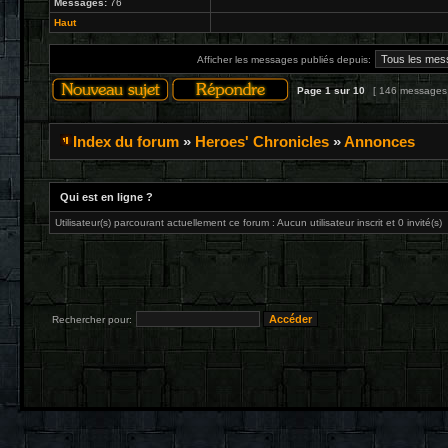
Messages:
76
Haut
Afficher les messages publiés depuis:
Page
1
sur
10
[ 146 messages
Index du forum
»
Heroes' Chronicles
»
Annonces
Qui est en ligne ?
Utilisateur(s) parcourant actuellement ce forum : Aucun utilisateur inscrit et 0 invité(s)
Rechercher pour: