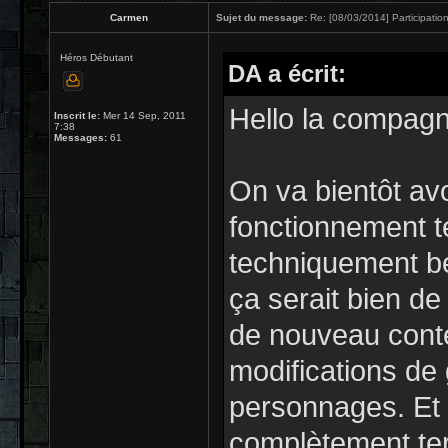
Carmen
Sujet du message:
Re: [08/03/2014] Participation
Héros Débutant
DA a écrit:
Hello la compagn
Inscrit le:
Mer 14 Sep, 2011
7:38
Messages:
61
On va bientôt avo
fonctionnement te
techniquement be
ça serait bien de 
de nouveau conte
modifications de
personnages. Et
complètement te