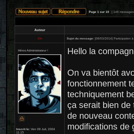
Page
1
sur
10
[ 146 messages
Auteur
DA
Sujet du message:
[08/03/2014] Participation à
Hello la compagn
Héros Administrateur !
On va bientôt avo
fonctionnement te
techniquement be
ça serait bien de 
de nouveau conte
modifications de 
Inscrit le:
Ven 09 Juil, 2004
11:15