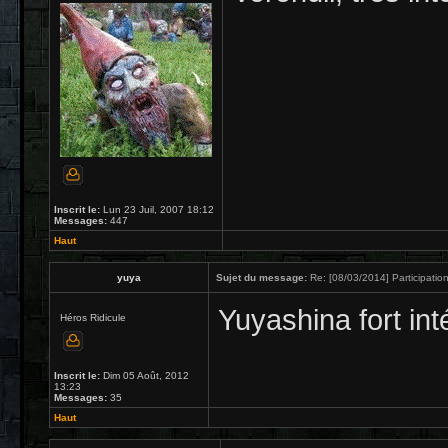
Inscrit le:
Lun 23 Juil, 2007 18:12
Messages:
447
Haut
yuya
Sujet du message:
Re: [08/03/2014] Participation
Yuyashina fort int
Héros Ridicule
Inscrit le:
Dim 05 Août, 2012
13:23
Messages:
35
Haut