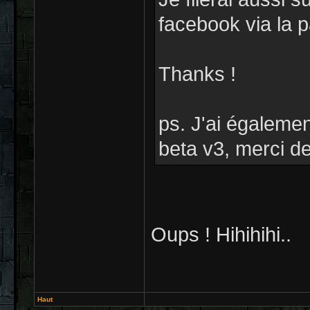
facebook via la p
Thanks !
ps. J'ai égaleme
beta v3, merci de
Oups ! Hihihihi..
Haut