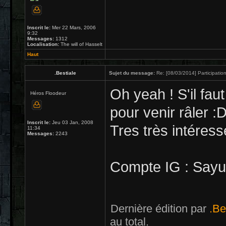
Inscrit le:
Mer 22 Mars, 2006
9:32
Messages:
1312
Localisation:
The will of Hasselt
Haut
.Bestiale
Sujet du message:
Re: [08/03/2014] Participation
Oh yeah ! S'il faut
Héros Floodeur
pour venir râler :
Inscrit le:
Jeu 03 Jan, 2008
Tres très intéress
11:34
Messages:
2243
Compte IG : Say
Dernière édition par
.Be
au total.