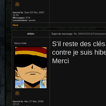
Inscrit le:
Sam 03 Fév, 2007
11:01
Messages:
674
Localisation:
savoie
Haut
di4blo
Sujet du message:
Re: [08/03/2014] Participatio
S'il reste des clés
Héros Initié
contre je suis hib
Merci
Inscrit le:
Mer 27 Mai, 2009
15:13