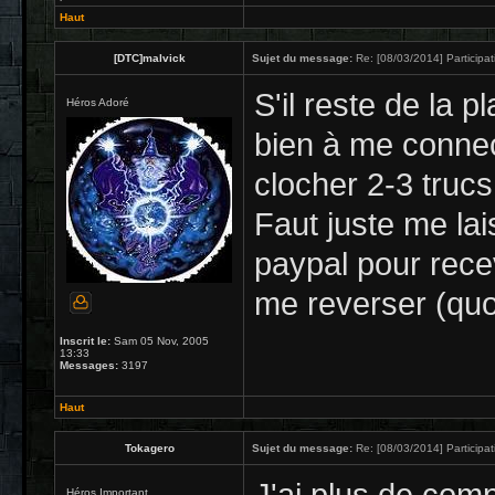
Haut
[DTC]malvick
Sujet du message:
Re: [08/03/2014] Participat
S'il reste de la p
Héros Adoré
bien à me connec
clocher 2-3 trucs.
Faut juste me la
paypal pour rece
me reverser (quoi
Inscrit le:
Sam 05 Nov, 2005
13:33
Messages:
3197
Haut
Tokagero
Sujet du message:
Re: [08/03/2014] Participat
Héros Important