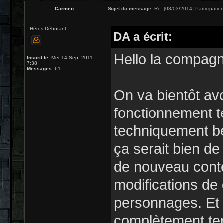
Carmen
Sujet du message:
Re: [08/03/2014] Participation
Héros Débutant
DA a écrit:
Hello la compagn
Inscrit le:
Mer 14 Sep, 2011
7:38
Messages:
61
On va bientôt avo
fonctionnement te
techniquement be
ça serait bien de 
de nouveau conte
modifications de
personnages. Et
complètement te