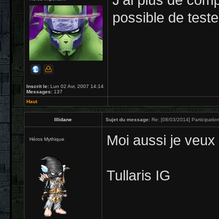
J'ai plus de comp
possible de teste
Inscrit le:
Lun 02 Avr, 2007 14:14
Messages:
137
Haut
Illidane
Sujet du message:
Re: [08/03/2014] Participation
Moi aussi je veux b
Héros Mythique
Tullaris IG