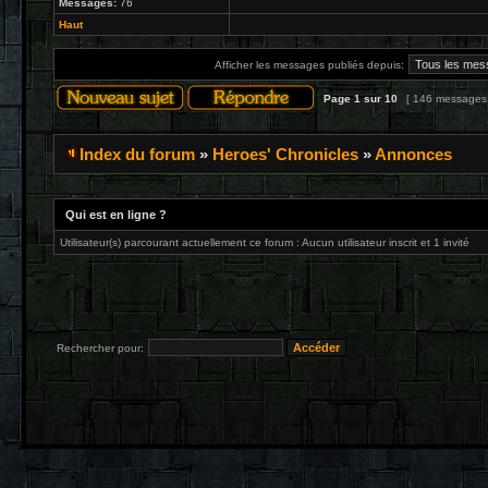
Messages:
76
Haut
Afficher les messages publiés depuis:
Page
1
sur
10
[ 146 messages
Index du forum
»
Heroes' Chronicles
»
Annonces
Qui est en ligne ?
Utilisateur(s) parcourant actuellement ce forum : Aucun utilisateur inscrit et 1 invité
Rechercher pour: