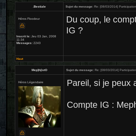
.Bestiale
Sujet du message:
Re: [08/03/2014] Participation
Du coup, le comp
Héros Floodeur
IG ?
Inscrit le:
Jeu 03 Jan, 2008
11:34
Messages:
2243
Haut
Mep)h(istO
Sujet du message:
Re: [08/03/2014] Participatio
Pareil, si je peux 
Héros Légendaire
Compte IG : Mep