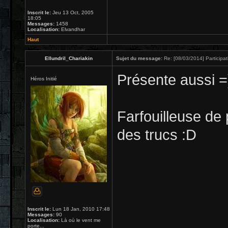
Inscrit le:
Jeu 13 Oct, 2005
18:05
Messages:
1458
Localisation:
Elvandhar
Haut
Ellundril_Chariakin
Sujet du message:
Re: [08/03/2014] Participat
Présente aussi =
Héros Initié
Farfouilleuse de 
des trucs :D
Inscrit le:
Lun 18 Jan, 2010 17:48
Messages:
90
Localisation:
Là où le vent me
porte...