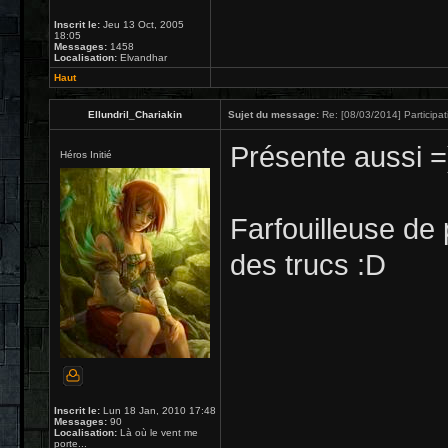
Inscrit le:
Jeu 13 Oct, 2005
18:05
Messages:
1458
Localisation:
Elvandhar
Haut
Ellundril_Chariakin
Sujet du message:
Re: [08/03/2014] Participat
Présente aussi =
Héros Initié
Farfouilleuse de 
des trucs :D
Inscrit le:
Lun 18 Jan, 2010 17:48
Messages:
90
Localisation:
Là où le vent me
porte...