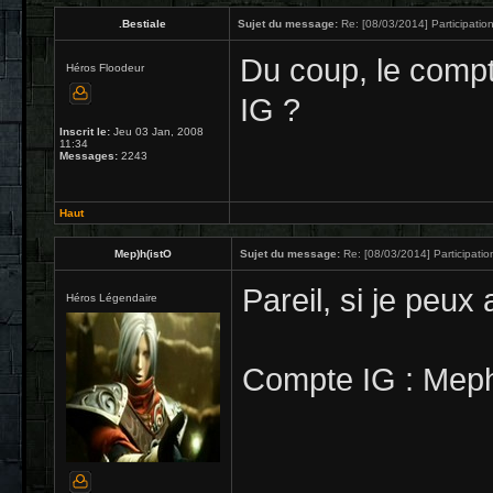
.Bestiale
Sujet du message:
Re: [08/03/2014] Participation
Du coup, le comp
Héros Floodeur
IG ?
Inscrit le:
Jeu 03 Jan, 2008
11:34
Messages:
2243
Haut
Mep)h(istO
Sujet du message:
Re: [08/03/2014] Participatio
Pareil, si je peux 
Héros Légendaire
Compte IG : Mep