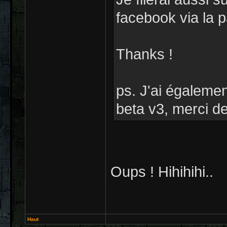
facebook via la p
Thanks !
ps. J'ai égaleme
beta v3, merci de
Oups ! Hihihihi..
Haut