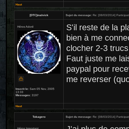
Haut
[DTC]malvick
Sujet du message:
Re: [08/03/2014] Participat
S'il reste de la p
Héros Adoré
bien à me connec
clocher 2-3 trucs.
Faut juste me la
paypal pour rece
me reverser (quoi
Inscrit le:
Sam 05 Nov, 2005
13:33
Messages:
3197
Haut
Tokagero
Sujet du message:
Re: [08/03/2014] Participat
Héros Important