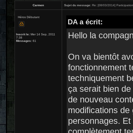
Carmen
Sujet du message:
Re: [08/03/2014] Participation
Héros Débutant
DA a écrit:
Hello la compagn
Inscrit le:
Mer 14 Sep, 2011
7:38
Messages:
61
On va bientôt avo
fonctionnement te
techniquement be
ça serait bien de 
de nouveau conte
modifications de
personnages. Et
complètement te