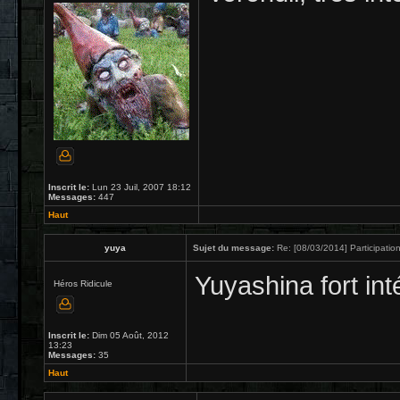
Inscrit le:
Lun 23 Juil, 2007 18:12
Messages:
447
Haut
yuya
Sujet du message:
Re: [08/03/2014] Participation
Yuyashina fort int
Héros Ridicule
Inscrit le:
Dim 05 Août, 2012
13:23
Messages:
35
Haut