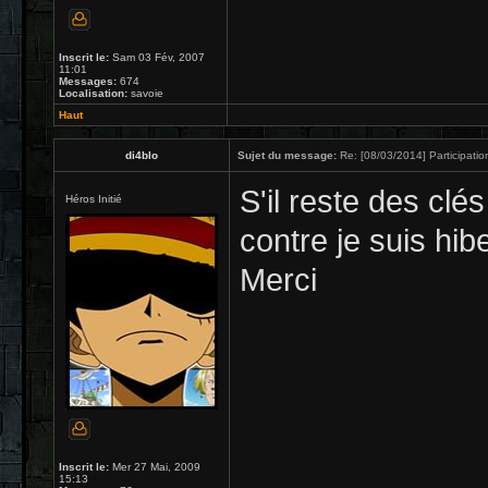
Inscrit le:
Sam 03 Fév, 2007
11:01
Messages:
674
Localisation:
savoie
Haut
di4blo
Sujet du message:
Re: [08/03/2014] Participatio
S'il reste des clés
Héros Initié
contre je suis hib
Merci
Inscrit le:
Mer 27 Mai, 2009
15:13