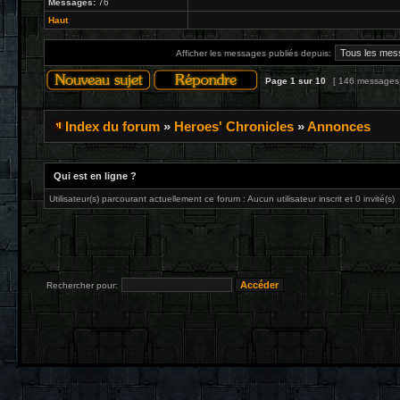
Messages:
76
Haut
Afficher les messages publiés depuis:
Page
1
sur
10
[ 146 messages
Index du forum
»
Heroes' Chronicles
»
Annonces
Qui est en ligne ?
Utilisateur(s) parcourant actuellement ce forum : Aucun utilisateur inscrit et 0 invité(s)
Rechercher pour: