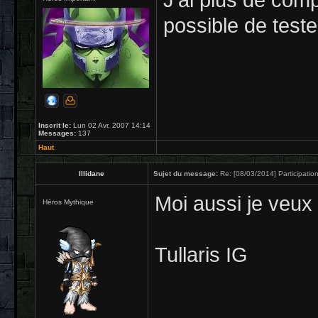
J'ai plus de comp
possible de teste
Inscrit le:
Lun 02 Avr, 2007 14:14
Messages:
137
Haut
Illidane
Sujet du message:
Re: [08/03/2014] Participation
Moi aussi je veux b
Héros Mythique
Tullaris IG