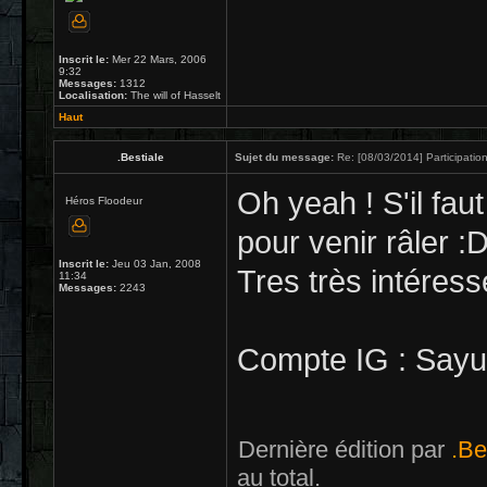
Inscrit le:
Mer 22 Mars, 2006
9:32
Messages:
1312
Localisation:
The will of Hasselt
Haut
.Bestiale
Sujet du message:
Re: [08/03/2014] Participation
Oh yeah ! S'il faut
Héros Floodeur
pour venir râler :
Inscrit le:
Jeu 03 Jan, 2008
Tres très intéress
11:34
Messages:
2243
Compte IG : Say
Dernière édition par
.Be
au total.