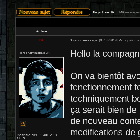
Page
1
sur
10
[ 146 messages
Auteur
DA
Sujet du message:
[08/03/2014] Participation à
Hello la compagn
Héros Administrateur !
On va bientôt avo
fonctionnement te
techniquement be
ça serait bien de 
de nouveau conte
modifications de 
Inscrit le:
Ven 09 Juil, 2004
11:15